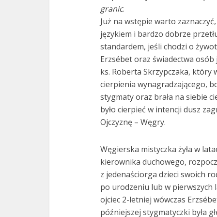
granic
.
Już na wstępie warto zaznaczyć,
językiem i bardzo dobrze przetłu
standardem, jeśli chodzi o żywot
Erzsébet oraz świadectwa osób 
ks. Roberta Skrzypczaka, który
cierpienia wynagradzającego, bo 
stygmaty oraz brała na siebie ci
było cierpieć w intencji dusz z
Ojczyznę – Węgry.
Węgierska mistyczka żyła w latac
kierownika duchowego, rozpoczyn
z jedenaściorga dzieci swoich r
po urodzeniu lub w pierwszych la
ojciec 2-letniej wówczas Erzséb
późniejszej stygmatyczki była g