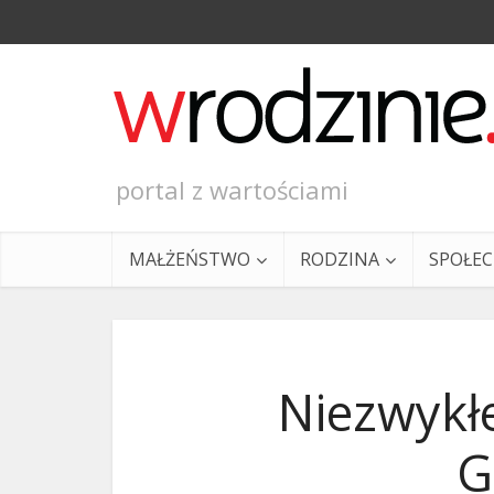
portal z wartościami
MAŁŻEŃSTWO
RODZINA
SPOŁE
Niezwykłe
G
Ewangeli