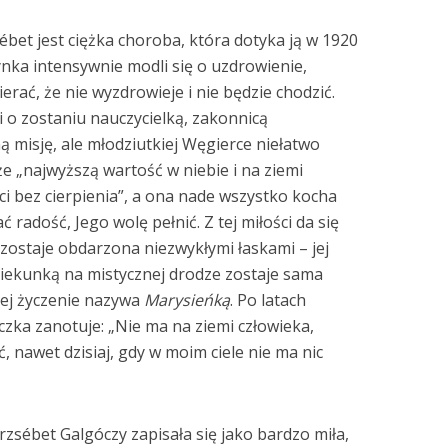
bet jest ciężka choroba, która dotyka ją w 1920
ynka intensywnie modli się o uzdrowienie,
erać, że nie wyzdrowieje i nie będzie chodzić.
 o zostaniu nauczycielką, zakonnicą
ną misję, ale młodziutkiej Węgierce niełatwo
 że „najwyższą wartość w niebie i na ziemi
ści bez cierpienia”, a ona nade wszystko kocha
 radość, Jego wolę pełnić. Z tej miłości da się
 zostaje obdarzona niezwykłymi łaskami – jej
piekunką na mistycznej drodze zostaje sama
Jej życzenie nazywa
Marysieńką
. Po latach
zka zanotuje: „Nie ma na ziemi człowieka,
, nawet dzisiaj, gdy w moim ciele nie ma nic
rzsébet Galgóczy zapisała się jako bardzo miła,