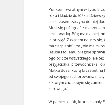
Punktem zwrotnym w życiu Erzsé
roku i kładzie do łóżka. Dziewcz
ale z czasem zaczyna do niej doci
Musi się pożegnać z marzeniami
i misjonarką. Bóg ma dla niej in
ją przyjąć. Z czasem nauczy się,
ma cierpienie” i że „nie ma miło
Jezusa i to Jemu pragnie sprawiać
ogołocić ze wszystkiego, ale też
przyjaciółką, przewodniczką i o
Matka Boża, którą Erzsébet na 
od swojego zachorowania mistyc
z którym chciałabym się zamienić
zdrowego.”
W pamięci osób, które ją znały E