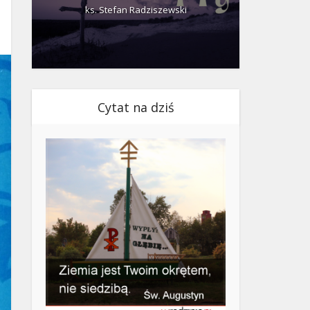
ks. Stefan Radziszewski
ks.
Cytat na dziś