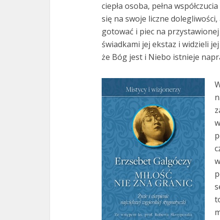
ciepła osoba, pełna współczucia 
się na swoje liczne dolegliwości
gotować i piec na przystawionej 
świadkami jej ekstaz i widzieli j
że Bóg jest i Niebo istnieje nap
W
n
z
w
p
c
w
p
s
t
m