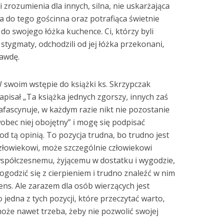
i zrozumienia dla innych, silna, nie uskarżająca
, a do tego gościnna oraz potrafiąca świetnie
do swojego łóżka kuchence. Ci, którzy byli
ej stygmaty, odchodzili od jej łóżka przekonani,
rawdę.
 swoim wstępie do książki ks. Skrzypczak
apisał „Ta książka jednych zgorszy, innych zaś
afascynuje, w każdym razie nikt nie pozostanie
obec niej obojętny” i mogę się podpisać
od tą opinią. To pozycja trudna, bo trudno jest
złowiekowi, może szczególnie człowiekowi
spółczesnemu, żyjącemu w dostatku i wygodzie,
ogodzić się z cierpieniem i trudno znaleźć w nim
ens. Ale zarazem dla osób wierzących jest
o jedna z tych pozycji, które przeczytać warto,
oże nawet trzeba, żeby nie pozwolić swojej