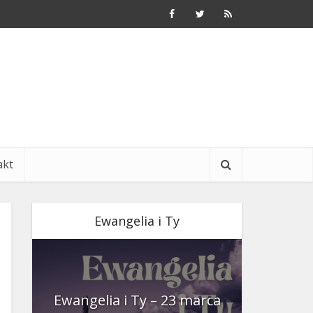
akt
Ewangelia i Ty
nia
Ewangelia i Ty – 23 marca
Ewangeli