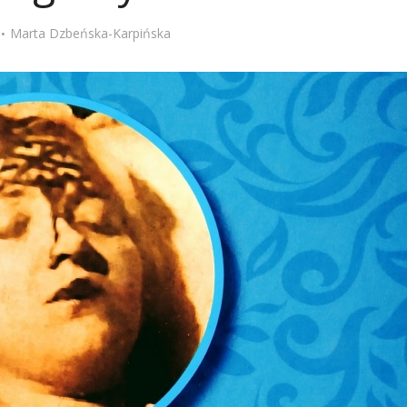
Stefan Radziszewski
ks. Stefan Radziszewski
Marta Dzbeńska-Karpińska