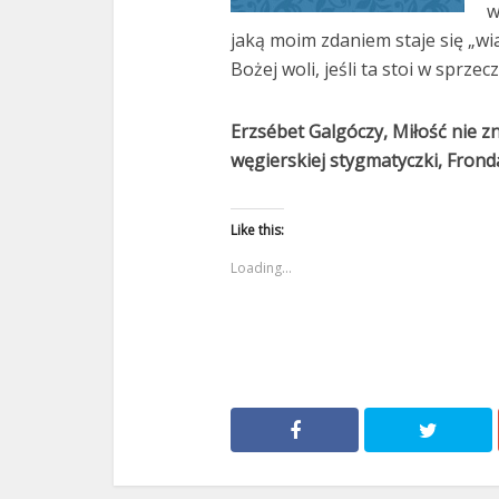
w
jaką moim zdaniem staje się „wia
Bożej woli, jeśli ta stoi w sprzec
Erzsébet Galgóczy, Miłość nie zna
węgierskiej stygmatyczki, Fron
Like this:
Loading...