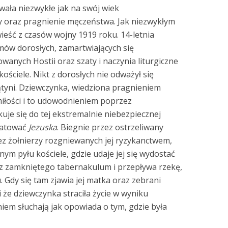
wała niezwykłe jak na swój wiek
 oraz pragnienie męczeństwa. Jak niezwykłym
wieść z czasów wojny 1919 roku. 14-letnia
mów dorosłych, zamartwiających się
anych Hostii oraz szaty i naczynia liturgiczne
ściele. Nikt z dorosłych nie odważył się
tyni. Dziewczynka, wiedziona pragnieniem
iłości i to udowodnieniem poprzez
uje się do tej ekstremalnie niebezpiecznej
ratować
Jezuska
. Biegnie przez ostrzeliwany
z żołnierzy rozgniewanych jej ryzykanctwem,
ym pyłu kościele, gdzie udaje jej się wydostać
z zamkniętego tabernakulum i przepływa rzekę,
Gdy się tam zjawia jej matka oraz zebrani
i że dziewczynka straciła życie w wyniku
em słuchają jak opowiada o tym, gdzie była