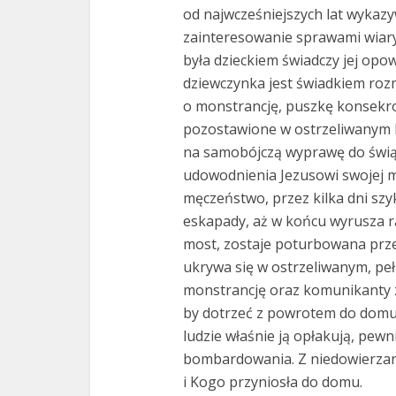
od najwcześniejszych lat wykazy
zainteresowanie sprawami wiary
była dzieckiem świadczy jej opo
dziewczynka jest świadkiem roz
o monstrancję, puszkę konsekrow
pozostawione w ostrzeliwanym ko
na samobójczą wyprawę do świą
udowodnienia Jezusowi swojej m
męczeństwo, przez kilka dni szyk
eskapady, aż w końcu wyrusza 
most, zostaje poturbowana prze
ukrywa się w ostrzeliwanym, pełn
monstrancję oraz komunikanty 
by dotrzeć z powrotem do domu. 
ludzie właśnie ją opłakują, pewn
bombardowania. Z niedowierzani
i Kogo przyniosła do domu.