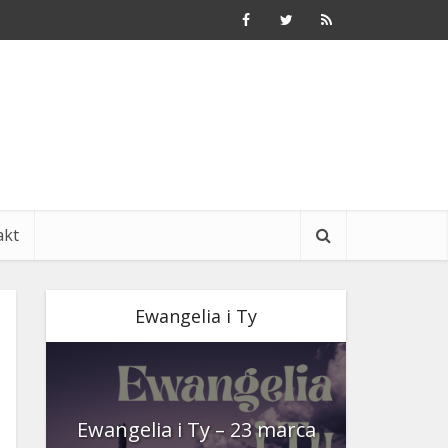
akt
Ewangelia i Ty
nia
Ewangelia i Ty – 23 marca
Ewangeli