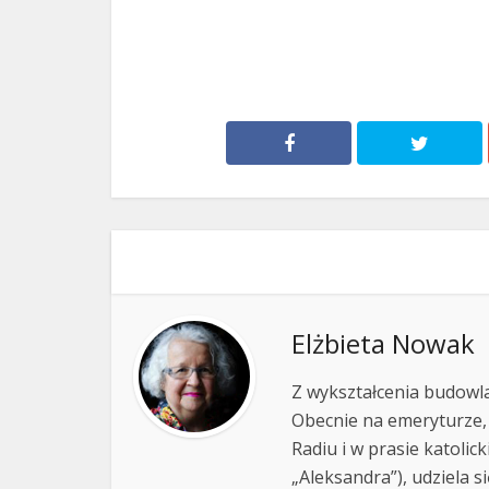
Elżbieta Nowak
Z wykształcenia budowla
Obecnie na emeryturze,
Radiu i w prasie katolic
„Aleksandra”), udziela si