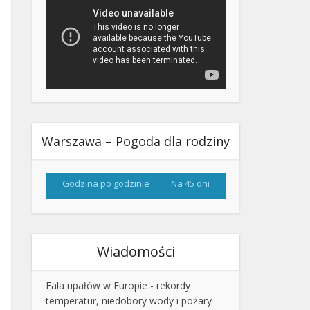
Warszawa – Pogoda dla rodziny
Godzina po godzinie
Na 45 dni
Wiadomości
Fala upałów w Europie - rekordy
temperatur, niedobory wody i pożary