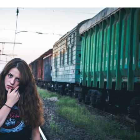
Stefan Radziszewski
ks. Stefan Radziszewski