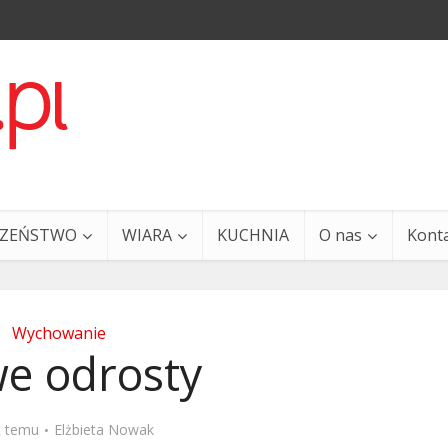
CZEŃSTWO
WIARA
KUCHNIA
O nas
Kont
Wychowanie
e odrosty
a i Ty – 29 grudnia
Ewangelia i Ty – 27 grud
t temu
Elżbieta Nowak