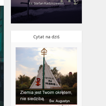
ks. Stefan Radziszewski
ks.
Cytat na dziś