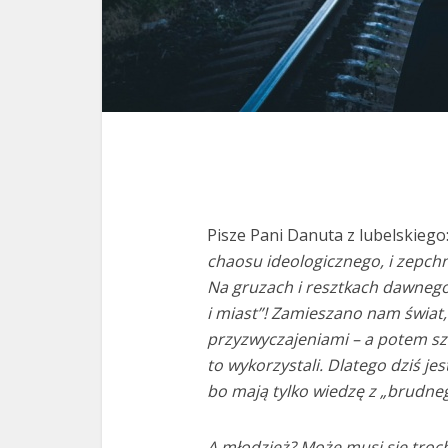
Pisze Pani Danuta z lubelskiego
chaosu ideologicznego, i zepchni
Na gruzach i resztkach dawnego –
i miast”! Zamieszano nam świat,
przyzwyczajeniami – a potem szk
to wykorzystali. Dlatego dziś je
bo mają tylko wiedzę z „brudne
A młodzież? Może musi się troch