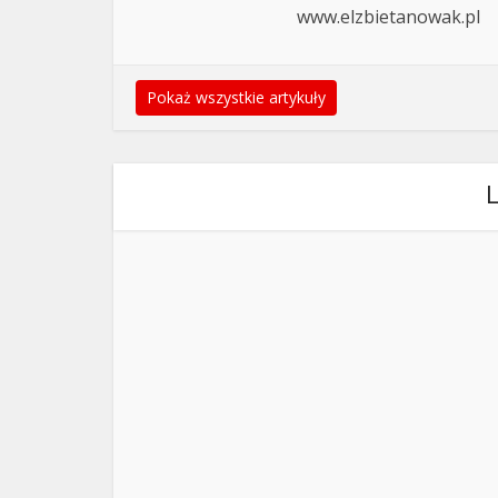
www.elzbietanowak.pl
Pokaż wszystkie artykuły
L