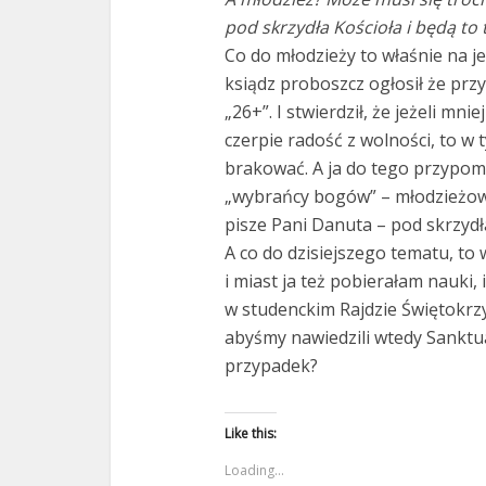
pod skrzydła Kościoła i będą to
Co do młodzieży to właśnie na je
ksiądz proboszcz ogłosił że prz
„26+”. I stwierdził, że jeżeli mni
czerpie radość z wolności, to 
brakować. A ja do tego przypom
„wybrańcy bogów” – młodzieżowi i
pisze Pani Danuta – pod skrzydła
A co do dzisiejszego tematu, to 
i miast ja też pobierałam nauki, 
w studenckim Rajdzie Świętokrz
abyśmy nawiedzili wtedy Sanktua
przypadek?
Like this:
Loading...