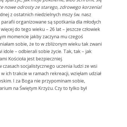
 te nowe odrosty ze starego, zdrowego korzenia!
dnej z ostatnich niedzielnych mszy św. nasz
y parafii organizowane są spotkania dla młodych
ej więcej do tego wieku – 26 lat – jeszcze człowiek
w tym momencie jakby zaczyna mu czegoś
niałam sobie, że to w zbliżonym wieku tak zwani
dole – odbierali sobie życie. Tak, tak – jak
mi Kościoła jest bezpieczniej.
w czasach socjalistycznego uczenia ludzi ze wsi
i w ich trakcie w ramach rekreacji, wzięłam udział
yskim. I za Boga nie przypominam sobie,
rium na Świętym Krzyżu. Czy to tylko był