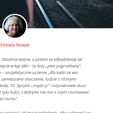
Elżbieta Nowak
:
Ostatnia wojna, a potem te kilkadziesiąt lat
ęcie w kąt Idei – tu leży „pies pogrzebany”.
 socjalistyczne uczenie „dla ludzi ze wsi
 zamieszano otoczenie, ludzie z różnymi
oła, TV. Sprytni „mędrcy” i inżynierowie dusz
st tylu ludzi, z którymi nie ma o czym rozmawiać,
go nurtu”.
ę sparzyć, jak moje pokolenie, albo schronić się