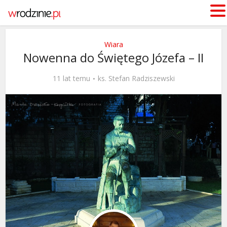
Wiara
Nowenna do Świętego Józefa – II
11 lat temu
ks. Stefan Radziszewski