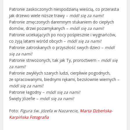
Patronie zaskoczonych niespodzianą wieścią, co przerasta
jak drzewo wiele niższe trawy –
módl się za nami!
Patronie zmęczonych daremnym stukaniem do ciepłych
domów, drzwi pozamykanych –
módl się za nami!
Patronie uciekających po nocy pośpiesznie i wygnańców,
co żyją latami wśród obcych –
módl się za nami!
Patronie zatroskanych o przyszłość swych dzieci –
módl
się za nami!
Patronie strwożonych, tak jak Ty, proroctwem –
módl się
za nami!
Patronie zwykłych szarych ludzi, cierpliwie pogodnych,
ze spracowanymi, biednymi rękami, bezsłownie wiernych –
módl się za nami!
Patronie łagodny –
módl się za nami!
Święty Józefie –
módl się za nami!
Foto:
Figura św. Józefa w Nazarecie
,
Marta Dzbeńska-
Karpińska Fotografia