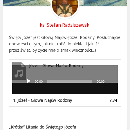
ks. Stefan Radziszewski
Święty Józef jest Głową Najświętszej Rodziny. Posłuchajcie
opowieści o tym, jak nie trafić do piekła! I jak iść
przez świat, by życie miało smak wieczności…!
Józef - Głowa Najśw Rodziny
00:00
00:00
Odtwarzacz
plików
dźwiękowych
1.
Józef - Głowa Najśw Rodziny
7:34
„Krótka” Litania do Świętego Józefa