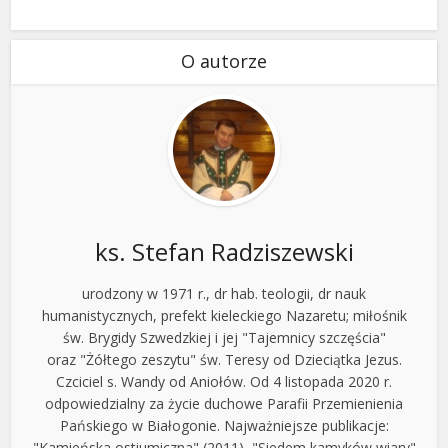
O autorze
ks. Stefan Radziszewski
urodzony w 1971 r., dr hab. teologii, dr nauk
humanistycznych, prefekt kieleckiego Nazaretu; miłośnik
św. Brygidy Szwedzkiej i jej "Tajemnicy szczęścia"
oraz "Żółtego zeszytu" św. Teresy od Dzieciątka Jezus.
Czciciel s. Wandy od Aniołów. Od 4 listopada 2020 r.
odpowiedzialny za życie duchowe Parafii Przemienienia
Pańskiego w Białogonie. Najważniejsze publikacje:
"Kamieńska ostiumiczna" (2011), "Siedem kamyków wiary"