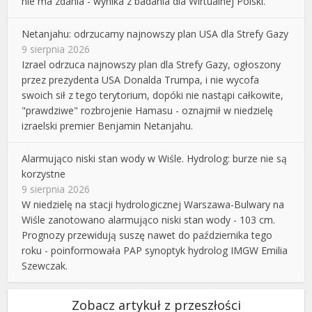
nie ma zdania - wynika z badania dla Wirtualnej Polski.
Netanjahu: odrzucamy najnowszy plan USA dla Strefy Gazy
9 sierpnia 2026
Izrael odrzuca najnowszy plan dla Strefy Gazy, ogłoszony
przez prezydenta USA Donalda Trumpa, i nie wycofa
swoich sił z tego terytorium, dopóki nie nastąpi całkowite,
"prawdziwe" rozbrojenie Hamasu - oznajmił w niedzielę
izraelski premier Benjamin Netanjahu.
Alarmująco niski stan wody w Wiśle. Hydrolog: burze nie są
korzystne
9 sierpnia 2026
W niedzielę na stacji hydrologicznej Warszawa-Bulwary na
Wiśle zanotowano alarmująco niski stan wody - 103 cm.
Prognozy przewidują suszę nawet do października tego
roku - poinformowała PAP synoptyk hydrolog IMGW Emilia
Szewczak.
Zobacz artykuł z przeszłości