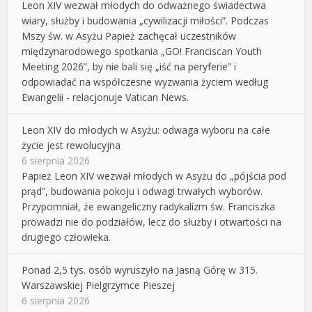
Leon XIV wezwał młodych do odważnego świadectwa
wiary, służby i budowania „cywilizacji miłości”. Podczas
Mszy św. w Asyżu Papież zachęcał uczestników
międzynarodowego spotkania „GO! Franciscan Youth
Meeting 2026”, by nie bali się „iść na peryferie” i
odpowiadać na współczesne wyzwania życiem według
Ewangelii - relacjonuje Vatican News.
Leon XIV do młodych w Asyżu: odwaga wyboru na całe
życie jest rewolucyjna
6 sierpnia 2026
Papież Leon XIV wezwał młodych w Asyżu do „pójścia pod
prąd”, budowania pokoju i odwagi trwałych wyborów.
Przypomniał, że ewangeliczny radykalizm św. Franciszka
prowadzi nie do podziałów, lecz do służby i otwartości na
drugiego człowieka.
Ponad 2,5 tys. osób wyruszyło na Jasną Górę w 315.
Warszawskiej Pielgrzymce Pieszej
6 sierpnia 2026