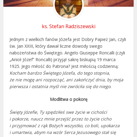
ks. Stefan Radziszewski
Jednym z wielkich fanów Józefa jest Dobry Papież Jan, czyli
św. Jan XXIII, który dawał liczne dowody swego
nabożeństwa do Świętego. Angelo Giuseppe Roncalli (czyli
„Anioł Józef” Roncalli) przyjął sakrę biskupią 19 marca
1925. Jego miłość do Patrona? Jest miłością codzienną:
Kocham bardzo Świętego Józefa, do tego stopnia,
że nie mogę ani rozpocząć, ani zakończyć dnia, by moja
pierwsza i ostatnia myśl nie zwróciła się do niego
.
Modlitwa o pokorę
Święty Józefie, Ty spędziłeś swe życie w cichości
i pokorze, naucz mnie przejść przez to życie cicho
i przyjmować z rąk Bożych wszystko, co boli, upokarza
i umartwia, abym na wzór Serca Jezusowego stał się