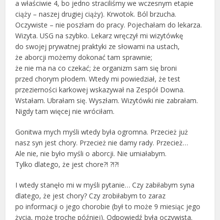
a właściwie 4, bo jedno straciliśmy we wczesnym etapie
ciąży – naszej drugiej ciąży). Krwotok. Ból brzucha.
Oczywiste – nie poszłam do pracy. Pojechałam do lekarza.
Wizyta. USG na szybko. Lekarz wręczył mi wizytówkę
do swojej prywatnej praktyki ze słowami na ustach,
że aborcji możemy dokonać tam sprawnie;
że nie ma na co czekać; że organizm sam się broni
przed chorym płodem. Wtedy mi powiedział, że test
przezierności karkowej wskazywał na Zespół Downa.
Wstałam. Ubrałam się. Wyszłam. Wizytówki nie zabrałam.
Nigdy tam więcej nie wróciłam.
Gonitwa mych myśli wtedy była ogromna. Przecież już
nasz syn jest chory. Przecież nie damy rady. Przecież…
Ale nie, nie było myśli o aborcji. Nie umiałabym.
Tylko dlatego, że jest chore?! ?!?!
I wtedy stanęło mi w myśli pytanie… Czy zabiłabym syna
dlatego, że jest chory? Czy zrobiłabym to zaraz
po informacji o jego chorobie (był to może 9 miesiąc jego
życia, może trochę później). Odpowiedź była oczywista.