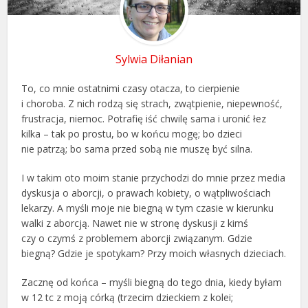
Sylwia Diłanian
To, co mnie ostatnimi czasy otacza, to cierpienie
i choroba. Z nich rodzą się strach, zwątpienie, niepewność,
frustracja, niemoc. Potrafię iść chwilę sama i uronić łez
kilka – tak po prostu, bo w końcu mogę; bo dzieci
nie patrzą; bo sama przed sobą nie muszę być silna.
I w takim oto moim stanie przychodzi do mnie przez media
dyskusja o aborcji, o prawach kobiety, o wątpliwościach
lekarzy. A myśli moje nie biegną w tym czasie w kierunku
walki z aborcją. Nawet nie w stronę dyskusji z kimś
czy o czymś z problemem aborcji związanym. Gdzie
biegną? Gdzie je spotykam? Przy moich własnych dzieciach.
Zacznę od końca – myśli biegną do tego dnia, kiedy byłam
w 12 tc z moją córką (trzecim dzieckiem z kolei;