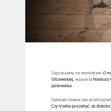
Zapraszamy na monodram
O ma
Olszewskiej
,
reżyseria
Mateusz 
Jankowska
.
Spektakl stawia nas przed pyta
Czy trzeba poczekać, aż dzieck