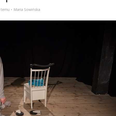
Stefan Radziszewski
ks. Stefan Radziszewski
t temu
Maria Sowińska