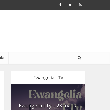
akt
Ewangelia i Ty
nia
Ewangelia i Ty – 23 marca
Ewangeli