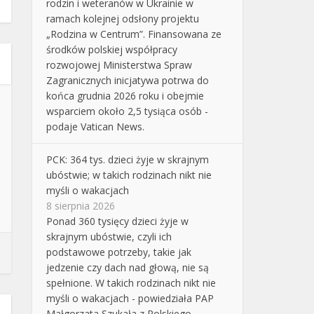
rodzin i weteranów w Ukrainie w
ramach kolejnej odsłony projektu
„Rodzina w Centrum”. Finansowana ze
środków polskiej współpracy
rozwojowej Ministerstwa Spraw
Zagranicznych inicjatywa potrwa do
końca grudnia 2026 roku i obejmie
wsparciem około 2,5 tysiąca osób -
podaje Vatican News.
PCK: 364 tys. dzieci żyje w skrajnym
ubóstwie; w takich rodzinach nikt nie
myśli o wakacjach
8 sierpnia 2026
Ponad 360 tysięcy dzieci żyje w
skrajnym ubóstwie, czyli ich
podstawowe potrzeby, takie jak
jedzenie czy dach nad głową, nie są
spełnione. W takich rodzinach nikt nie
myśli o wakacjach - powiedziała PAP
Małgorzata Szukała z Polskiego