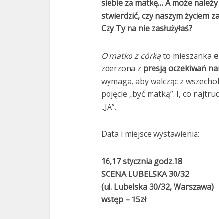
siebie za matkę… A może należy 
stwierdzić, czy naszym życiem 
Czy Ty na nie zasłużyłaś?
O matko z córką
to mieszanka
e
zderzona z
presją oczekiwań na
wymaga, aby walcząc z wszechob
pojęcie „być matką”. I, co najtru
„JA”.
Data i miejsce wystawienia:
16,17 stycznia godz.18
SCENA LUBELSKA 30/32
(ul. Lubelska 30/32, Warszawa)
wstęp – 15zł