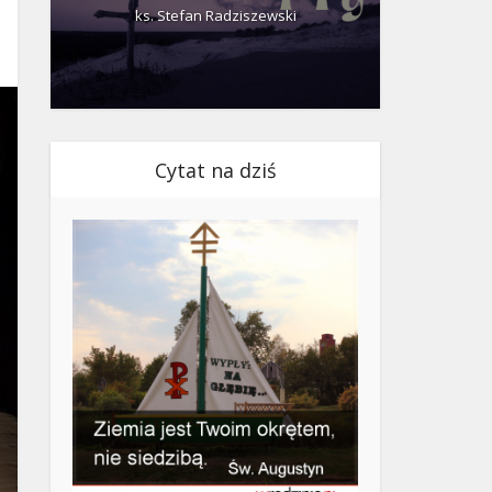
ks. Stefan Radziszewski
ks.
Cytat na dziś