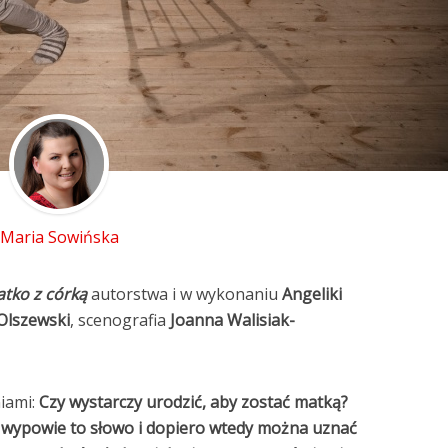
Maria Sowińska
tko z córką
autorstwa i w wykonaniu
Angeliki
Olszewski
, scenografia
Joanna Walisiak-
niami:
Czy wystarczy urodzić, aby zostać matką?
o wypowie to słowo i dopiero wtedy można uznać