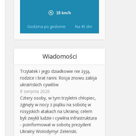
Godzina po godzinie
Na 45 dni
Wiadomości
Trzylatek i jego dziadkowie nie żyją,
rodzice i brat ranni. Rosja znowu zabija
ukraińskich cywilów
8 sierpnia 2026
Cztery osoby, w tym trzyletni chłopiec,
zginęły w nocy z piątku na sobotę w
rosyjskich atakach na Ukrainę; celem
byli zwykli ludzie i cywilna infrastruktura
- poinformował w sobotę prezydent
Ukrainy Wołodymyr Zełenski.