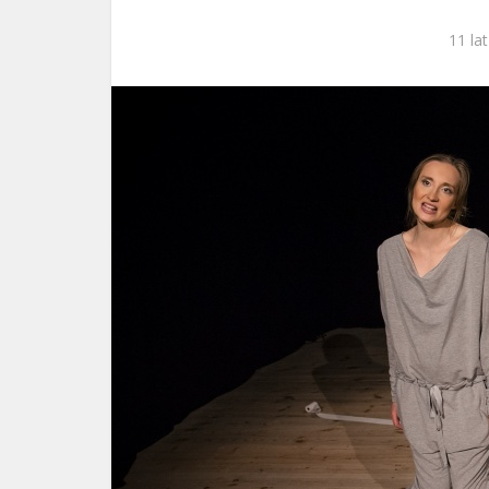
ks. 
11 la