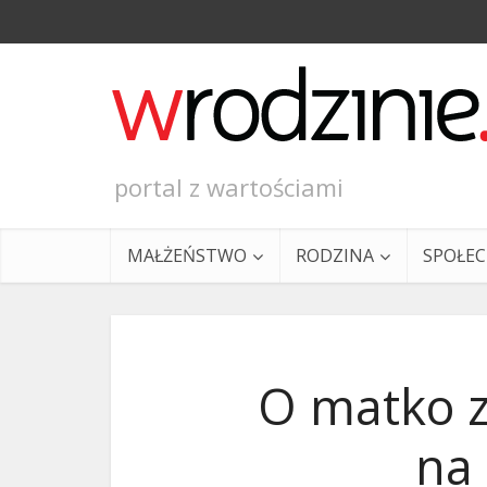
portal z wartościami
MAŁŻEŃSTWO
RODZINA
SPOŁE
O matko z
na 
Ewangeli