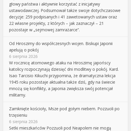
głowy państwa i aktywnie korzystać z inicjatywy
ustawodawczej. Podsumował także swoje dotychczasowe
decyzje: 259 podpisanych i 41 zawetowanych ustaw oraz
22 własne projekty, z których – jak zaznaczył – 21
pozostaje w „sejmowej zamrażarce”.
Od Hiroszimy do współczesnych wojen. Biskupi Japonii
apelują o pokój
6 sierpnia 2026
W rocznicę atomowego ataku na Hiroszimę japońscy
katolicy rozpoczynają dziesięć dni modlitwy o pokój. Kard.
Isao Tarcisio Kikuchi przypomina, że dramatyczna lekcja
1945 roku pozostaje aktualna także dziś, gdy na świecie
mnożą się konflikty, a Japonia zwiększa swój potencjał
militarny.
Zamknięte kościoły, Msze pod gołym niebem. Pozzuoli po
trzęsieniu
6 sierpnia 2026
Setki mieszkańców Pozzuoli pod Neapolem nie mogą