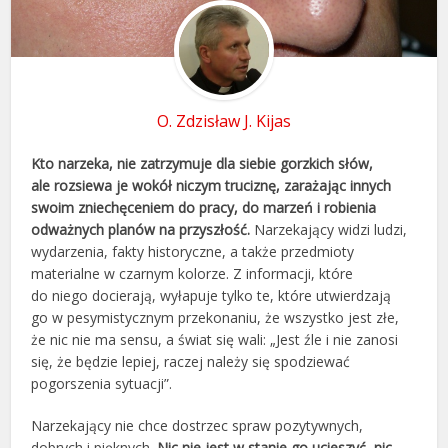
O. Zdzisław J. Kijas
Kto narzeka, nie zatrzymuje dla siebie gorzkich słów,
ale rozsiewa je wokół niczym truciznę, zarażając innych
swoim zniechęceniem do pracy, do marzeń i robienia
odważnych planów na przyszłość.
Narzekający widzi ludzi,
wydarzenia, fakty historyczne, a także przedmioty
materialne w czarnym kolorze. Z informacji, które
do niego docierają, wyłapuje tylko te, które utwierdzają
go w pesymistycznym przekonaniu, że wszystko jest złe,
że nic nie ma sensu, a świat się wali: „Jest źle i nie zanosi
się, że będzie lepiej, raczej należy się spodziewać
pogorszenia sytuacji”.
Narzekający nie chce dostrzec spraw pozytywnych,
dobrych i pięknych.
Nic nie jest w stanie go ucieszyć, nic