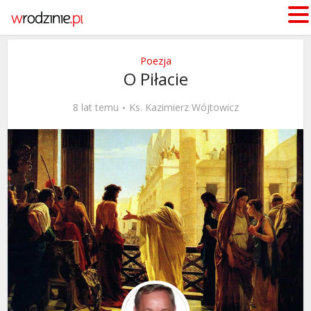
Poezja
O Piłacie
8 lat temu
Ks. Kazimierz Wójtowicz