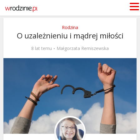
Rodzina
O uzależnieniu i mądrej miłości
8 lat temu
Małgorzata Remiszewska