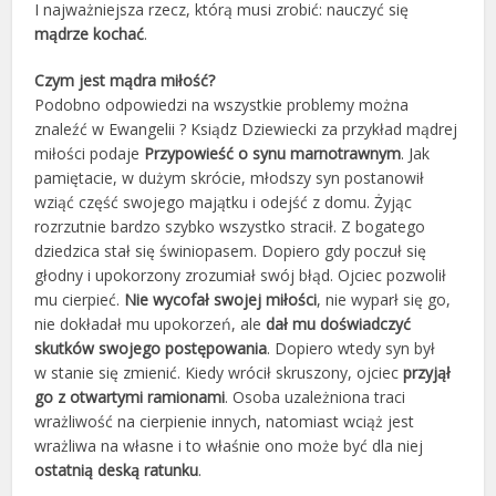
I najważniejsza rzecz, którą musi zrobić: nauczyć się
mądrze kochać
.
Czym jest mądra miłość?
Podobno odpowiedzi na wszystkie problemy można
znaleźć w Ewangelii ? Ksiądz Dziewiecki za przykład mądrej
miłości podaje
Przypowieść o synu marnotrawnym
. Jak
pamiętacie, w dużym skrócie, młodszy syn postanowił
wziąć część swojego majątku i odejść z domu. Żyjąc
rozrzutnie bardzo szybko wszystko stracił. Z bogatego
dziedzica stał się świniopasem. Dopiero gdy poczuł się
głodny i upokorzony zrozumiał swój błąd. Ojciec pozwolił
mu cierpieć.
Nie wycofał swojej miłości
, nie wyparł się go,
nie dokładał mu upokorzeń, ale
dał mu doświadczyć
skutków swojego postępowania
. Dopiero wtedy syn był
w stanie się zmienić. Kiedy wrócił skruszony, ojciec
przyjął
go z otwartymi ramionami
. Osoba uzależniona traci
wrażliwość na cierpienie innych, natomiast wciąż jest
wrażliwa na własne i to właśnie ono może być dla niej
ostatnią deską ratunku
.