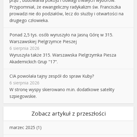
prąd”, budowania pokoju i odwagi trwałych wyborów.
Przypomniał, że ewangeliczny radykalizm św. Franciszka
prowadzi nie do podziałów, lecz do służby i otwartości na
drugiego człowieka.
Ponad 2,5 tys. osób wyruszyło na Jasną Górę w 315.
Warszawskiej Pielgrzymce Pieszej
6 sierpnia 2026
Wyruszyła także 315. Warszawska Pielgrzymka Piesza
Akademickich Grup "17".
CIA powołała tajny zespół do spraw Kuby?
6 sierpnia 2026
W stronę wyspy skierowano m.in. dodatkowe satelity
szpiegowskie.
Zobacz artykuł z przeszłości
marzec 2025
(1)