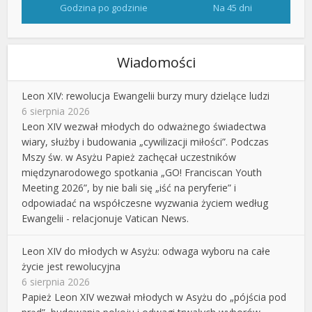
Godzina po godzinie
Na 45 dni
Wiadomości
Leon XIV: rewolucja Ewangelii burzy mury dzielące ludzi
6 sierpnia 2026
Leon XIV wezwał młodych do odważnego świadectwa
wiary, służby i budowania „cywilizacji miłości”. Podczas
Mszy św. w Asyżu Papież zachęcał uczestników
międzynarodowego spotkania „GO! Franciscan Youth
Meeting 2026”, by nie bali się „iść na peryferie” i
odpowiadać na współczesne wyzwania życiem według
Ewangelii - relacjonuje Vatican News.
Leon XIV do młodych w Asyżu: odwaga wyboru na całe
życie jest rewolucyjna
6 sierpnia 2026
Papież Leon XIV wezwał młodych w Asyżu do „pójścia pod