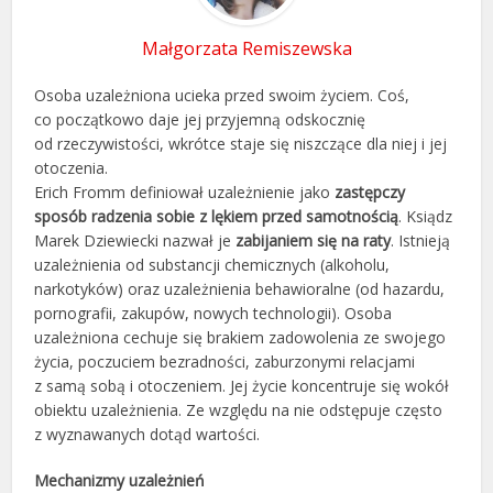
Małgorzata Remiszewska
Osoba uzależniona ucieka przed swoim życiem. Coś,
co początkowo daje jej przyjemną odskocznię
od rzeczywistości, wkrótce staje się niszczące dla niej i jej
otoczenia.
Erich Fromm definiował uzależnienie jako
zastępczy
sposób radzenia sobie z lękiem przed samotnością
. Ksiądz
Marek Dziewiecki nazwał je
zabijaniem się na raty
. Istnieją
uzależnienia od substancji chemicznych (alkoholu,
narkotyków) oraz uzależnienia behawioralne (od hazardu,
pornografii, zakupów, nowych technologii). Osoba
uzależniona cechuje się brakiem zadowolenia ze swojego
życia, poczuciem bezradności, zaburzonymi relacjami
z samą sobą i otoczeniem. Jej życie koncentruje się wokół
obiektu uzależnienia. Ze względu na nie odstępuje często
z wyznawanych dotąd wartości.
Mechanizmy uzależnień