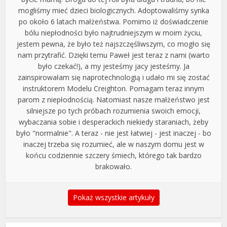
mogliśmy mieć dzieci biologicznych. Adoptowaliśmy synka
po około 6 latach małżeństwa. Pomimo iż doświadczenie
bólu niepłodności było najtrudniejszym w moim życiu,
jestem pewna, że było też najszczęśliwszym, co mogło się
nam przytrafić. Dzięki temu Paweł jest teraz z nami (warto
było czekać!), a my jesteśmy jacy jesteśmy. Ja
zainspirowałam się naprotechnologią i udało mi się zostać
instruktorem Modelu Creighton. Pomagam teraz innym
parom z niepłodnością. Natomiast nasze małżeństwo jest
silniejsze po tych próbach rozumienia swoich emocji,
wybaczania sobie i desperackich niekiedy staraniach, żeby
było "normalnie". A teraz - nie jest łatwiej - jest inaczej - bo
inaczej trzeba się rozumieć, ale w naszym domu jest w
końcu codziennie szczery śmiech, którego tak bardzo
brakowało.
Pokaż wszystkie artykuły