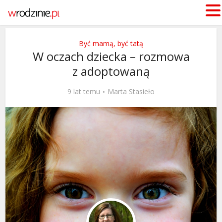
Być mamą, być tatą
W oczach dziecka – rozmowa
z adoptowaną
9 lat temu
Marta Stasieło