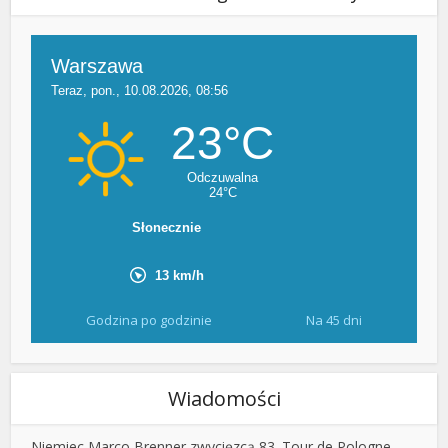
Godzina po godzinie
Na 45 dni
Wiadomości
Niemiec Marco Brenner zwycięzcą 83. Tour de Pologne