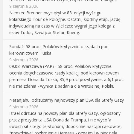
9 sierpnia 2026
Niemiec Brenner zwyciężył w 83. edycji wyścigu
kolarskiego Tour de Pologne. Ostatni, siódmy etap, jazdę
indywidualną na czas w Wieliczce wygrał jego kolega z
ekipy Tudor, Szwajcar Stefan Kueng.
Sondaż: 58 proc. Polaków krytycznie o rządach pod
kierownictwem Tuska
9 sierpnia 2026
09.08. Warszawa (PAP) - 58 proc. Polaków krytycznie
ocenia dotychczasowe rządy koalicji pod kierownictwem
premiera Donalda Tuska, 35,9 proc. pozytywnie, a 6,1 proc.
nie ma zdania - wynika z badania dla Wirtualnej Polski.
Netanjahu: odrzucamy najnowszy plan USA dla Strefy Gazy
9 sierpnia 2026
Izrael odrzuca najnowszy plan dla Strefy Gazy, ogłoszony
przez prezydenta USA Donalda Trumpa, i nie wycofa
swoich sił z tego terytorium, dopóki nie nastąpi całkowite,
"prawdziwe" rozbrojenie Hamasu - oznajmił w niedzielę