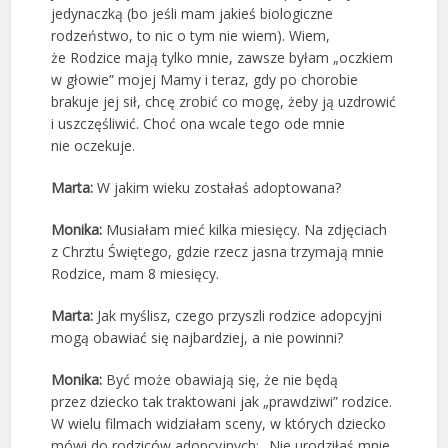
jedynaczką (bo jeśli mam jakieś biologiczne
rodzeństwo, to nic o tym nie wiem). Wiem,
że Rodzice mają tylko mnie, zawsze byłam „oczkiem
w głowie” mojej Mamy i teraz, gdy po chorobie
brakuje jej sił, chcę zrobić co mogę, żeby ją uzdrowić
i uszczęśliwić. Choć ona wcale tego ode mnie
nie oczekuje.
Marta:
W jakim wieku zostałaś adoptowana?
Monika:
Musiałam mieć kilka miesięcy. Na zdjęciach
z Chrztu Świętego, gdzie rzecz jasna trzymają mnie
Rodzice, mam 8 miesięcy.
Marta:
Jak myślisz, czego przyszli rodzice adopcyjni
mogą obawiać się najbardziej, a nie powinni?
Monika:
Być może obawiają się, że nie będą
przez dziecko tak traktowani jak „prawdziwi” rodzice.
W wielu filmach widziałam sceny, w których dziecko
mówi do rodziców adopcyjnych: „Nie urodziłaś mnie,