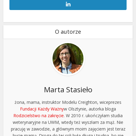
O autorze
Marta Stasieło
żona, mama, instruktor Modelu Creighton, wiceprezes
Fundacji Każdy Ważny
w Olsztynie, autorka bloga
Rodzicielstwo na zakręcie
. W 2010 r. ukończyłam studia
weterynaryjne na UWM, wtedy też wyszłam za mąż. Nie
pracuję w zawodzie, a głównym moim zajęciem jest teraz
bycie mamą. Droga do tej roli była długa i trudna, bo nie