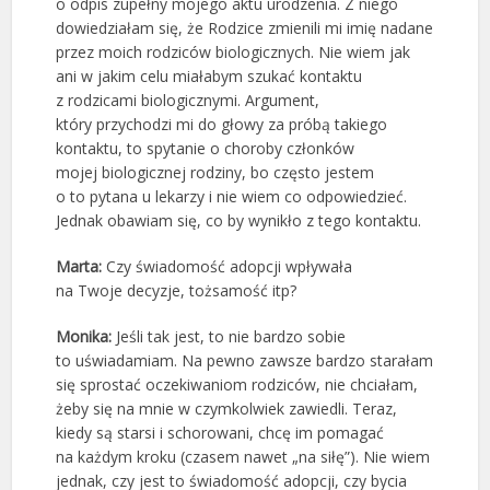
o odpis zupełny mojego aktu urodzenia. Z niego
dowiedziałam się, że Rodzice zmienili mi imię nadane
przez moich rodziców biologicznych. Nie wiem jak
ani w jakim celu miałabym szukać kontaktu
z rodzicami biologicznymi. Argument,
który przychodzi mi do głowy za próbą takiego
kontaktu, to spytanie o choroby członków
mojej biologicznej rodziny, bo często jestem
o to pytana u lekarzy i nie wiem co odpowiedzieć.
Jednak obawiam się, co by wynikło z tego kontaktu.
Marta:
Czy świadomość adopcji wpływała
na Twoje decyzje, tożsamość itp?
Monika:
Jeśli tak jest, to nie bardzo sobie
to uświadamiam. Na pewno zawsze bardzo starałam
się sprostać oczekiwaniom rodziców, nie chciałam,
żeby się na mnie w czymkolwiek zawiedli. Teraz,
kiedy są starsi i schorowani, chcę im pomagać
na każdym kroku (czasem nawet „na siłę”). Nie wiem
jednak, czy jest to świadomość adopcji, czy bycia