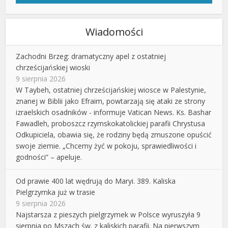
Wiadomości
Zachodni Brzeg: dramatyczny apel z ostatniej
chrześcijańskiej wioski
9 sierpnia 2026
W Taybeh, ostatniej chrześcijańskiej wiosce w Palestynie,
znanej w Biblii jako Efraim, powtarzają się ataki ze strony
izraelskich osadników - informuje Vatican News. Ks. Bashar
Fawadleh, proboszcz rzymskokatolickiej parafii Chrystusa
Odkupiciela, obawia się, że rodziny będą zmuszone opuścić
swoje ziemie. „Chcemy żyć w pokoju, sprawiedliwości i
godności” – apeluje.
Od prawie 400 lat wędrują do Maryi. 389. Kaliska
Pielgrzymka już w trasie
9 sierpnia 2026
Najstarsza z pieszych pielgrzymek w Polsce wyruszyła 9
sierpnia po Mszach św. z kaliskich parafii. Na pierwszym