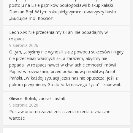
postoju na Lisie pątników pobłogosławił biskup kaliski
Damian Bryl. W tym roku pielgrzymce towarzyszy hasło
„Budujcie mój Kościół”.
Leon XIV: Nie przeceniajmy sił ani nie popadajmy w
rozpacz
9 sierpnia 2026
O tym, „abyśmy nie wynosili się z powodu sukcesów i nigdy
nie przeceniali własnych sił, a zarazem, abyśmy nie
popadali w rozpacz nawet w chwilach ciemności” mówił
Papież w rozważaniu przed południową modlitwą Anioł
Pański. „W każdej sytuacji Jezus nas nie opuszcza, jeśli z
pokorą przyjmiemy Go do łodzi naszego życia” - zapewnił.
Gliwice: Rolnik, zaorał... asfalt
9 sierpnia 2026
Postawiono mu zarzut zniszczenia mienia o znacznej
wartości.