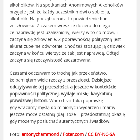
alkoholików. Na spotkaniach Anonimowych Alkoholików
przyjęte jest. że każdy uczestnik mówi o sobie: Ja,
alkoholik. Na początku rodzi to powiedzenie bunt
w człowieku. Z czasem wreszcie dociera do niego
że naprawdę jest uzależniony, wierzy w to co mówi, i
zaczyna się zdrowienie. Z poprawnością polityczną jest
akurat zupełnie odwrotnie. Choć też stosując ją człowiek
zaczyna w końcu wierzyć że tak jest naprawdę. Odtąd
zaczyna się rzeczywistość zaczarowana.
Czasami odczuwam to trochę jak przekleństwo,
że pamiętam wiele rzeczy z przeszłości.
Dzisiejsze
odczytywanie tej przeszłości, a jeszcze w kontekście
poprawności politycznej, wydaje mi się karykaturą
prawdziwej historii.
Warto brać taką poprawkę
gdy wracamy myślą do minionych wydarzeń i mamy
jeszcze może ostatnią (daj Boże – przedostatnią) okazję
gdy możemy posłuchać autentycznych świadków.
Foto:
antonychammond
/
Foter.com
/
CC BY-NC-SA