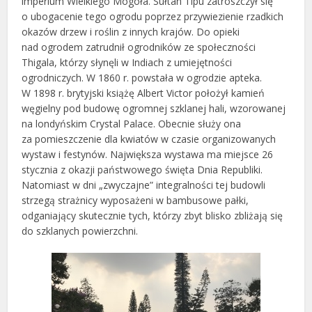
imperium Wielkiego Mogoła. Sułtan Tipu zatroszczył się
o ubogacenie tego ogrodu poprzez przywiezienie rzadkich
okazów drzew i roślin z innych krajów. Do opieki
nad ogrodem zatrudnił ogrodników ze społeczności
Thigala, którzy słynęli w Indiach z umiejętności
ogrodniczych. W 1860 r. powstała w ogrodzie apteka.
W 1898 r. brytyjski książę Albert Victor położył kamień
węgielny pod budowę ogromnej szklanej hali, wzorowanej
na londyńskim Crystal Palace. Obecnie służy ona
za pomieszczenie dla kwiatów w czasie organizowanych
wystaw i festynów. Największa wystawa ma miejsce 26
stycznia z okazji państwowego święta Dnia Republiki.
Natomiast w dni „zwyczajne” integralności tej budowli
strzegą strażnicy wyposażeni w bambusowe pałki,
odganiający skutecznie tych, którzy zbyt blisko zbliżają się
do szklanych powierzchni.