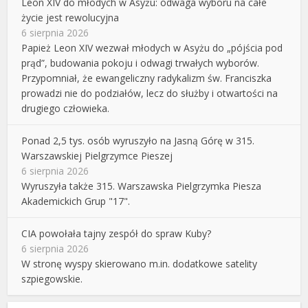
Leon XIV do młodych w Asyżu: odwaga wyboru na całe
życie jest rewolucyjna
6 sierpnia 2026
Papież Leon XIV wezwał młodych w Asyżu do „pójścia pod
prąd”, budowania pokoju i odwagi trwałych wyborów.
Przypomniał, że ewangeliczny radykalizm św. Franciszka
prowadzi nie do podziałów, lecz do służby i otwartości na
drugiego człowieka.
Ponad 2,5 tys. osób wyruszyło na Jasną Górę w 315.
Warszawskiej Pielgrzymce Pieszej
6 sierpnia 2026
Wyruszyła także 315. Warszawska Pielgrzymka Piesza
Akademickich Grup "17".
CIA powołała tajny zespół do spraw Kuby?
6 sierpnia 2026
W stronę wyspy skierowano m.in. dodatkowe satelity
szpiegowskie.