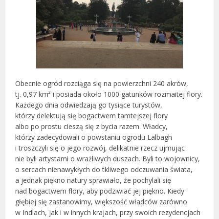
Obecnie ogród rozciąga się na powierzchni 240 akrów,
tj. 0,97 km² i posiada około 1000 gatunków rozmaitej flory.
Każdego dnia odwiedzają go tysiące turystów,
którzy delektują się bogactwem tamtejszej flory
albo po prostu cieszą się z bycia razem. Władcy,
którzy zadecydowali o powstaniu ogrodu Lalbagh
i troszczyli się o jego rozwój, delikatnie rzecz ujmując
nie byli artystami o wrażliwych duszach. Byli to wojownicy,
o sercach nienawykłych do tkliwego odczuwania świata,
a jednak piękno natury sprawiało, że pochylali się
nad bogactwem flory, aby podziwiać jej piękno. Kiedy
głębiej się zastanowimy, większość władców zarówno
w Indiach, jak i w innych krajach, przy swoich rezydencjach