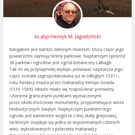
ks.abp Henryk M. Jagodziński
Bangalore jest bardzo zielonym miastem. Dużą część jego
powierzchni zajmują tereny parkowe. Najstarszym spośród
36 parków i ogrodów jest ogród botaniczny Lalbagh.
Tak mi się przynajmniej wydaje, ponieważ najstarsza jego
część została zagospodarowana już w odległym 1537 r.,
roku fundacji miasta przez maharadżę Kempe Gowda
(1510-1569). Miasto miało się rozpościerać pomiędzy
czterema granicznymi punktami wyznaczonymi
przez okolicznościowe monumenty, przypominające wieże
hinduistycznych świątyń. Najwyższym punktem tego
ogrodu jest kamieniste wzgórze z litej skały gnejsowej,
na którym znajduje się jedna ze wspomnianych czterech
wież, wybudowanych z polecenia maharadży.