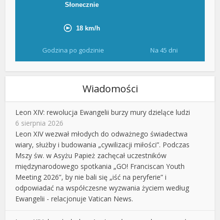
Godzina po godzinie
Na 45 dni
Wiadomości
Leon XIV: rewolucja Ewangelii burzy mury dzielące ludzi
6 sierpnia 2026
Leon XIV wezwał młodych do odważnego świadectwa
wiary, służby i budowania „cywilizacji miłości”. Podczas
Mszy św. w Asyżu Papież zachęcał uczestników
międzynarodowego spotkania „GO! Franciscan Youth
Meeting 2026”, by nie bali się „iść na peryferie” i
odpowiadać na współczesne wyzwania życiem według
Ewangelii - relacjonuje Vatican News.