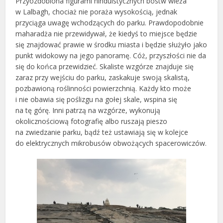
Przyozdobiona figurami hinduistycznych bóstw wieża
w Lalbagh, chociaż nie poraża wysokością, jednak
przyciąga uwagę wchodzących do parku. Prawdopodobnie
maharadża nie przewidywał, że kiedyś to miejsce będzie
się znajdować prawie w środku miasta i będzie służyło jako
punkt widokowy na jego panoramę. Cóż, przyszłości nie da
się do końca przewidzieć. Skaliste wzgórze znajduje się
zaraz przy wejściu do parku, zaskakuje swoją skalistą,
pozbawioną roślinności powierzchnią. Każdy kto może
i nie obawia się poślizgu na gołej skale, wspina się
na tę górę. Inni patrzą na wzgórze, wykonują
okolicznościową fotografię albo ruszają pieszo
na zwiedzanie parku, bądź też ustawiają się w kolejce
do elektrycznych mikrobusów obwożących spacerowiczów.