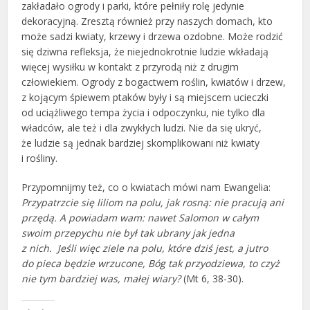
zakładało ogrody i parki, które pełniły rolę jedynie
dekoracyjną. Zresztą również przy naszych domach, kto
może sadzi kwiaty, krzewy i drzewa ozdobne. Może rodzić
się dziwna refleksja, że niejednokrotnie ludzie wkładają
więcej wysiłku w kontakt z przyrodą niż z drugim
człowiekiem. Ogrody z bogactwem roślin, kwiatów i drzew,
z kojącym śpiewem ptaków były i są miejscem ucieczki
od uciążliwego tempa życia i odpoczynku, nie tylko dla
władców, ale też i dla zwykłych ludzi. Nie da się ukryć,
że ludzie są jednak bardziej skomplikowani niż kwiaty
i rośliny.
Przypomnijmy też, co o kwiatach mówi nam Ewangelia:
Przypatrzcie się liliom na polu, jak rosną: nie pracują ani
przędą.
A powiadam wam: nawet Salomon w całym
swoim przepychu nie był tak ubrany jak jedna
z nich.
Jeśli więc ziele na polu, które dziś jest, a jutro
do pieca będzie wrzucone, Bóg tak przyodziewa, to czyż
nie tym bardziej was, małej wiary?
(Mt 6, 38-30).