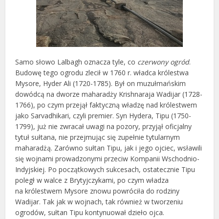
Samo słowo Lalbagh oznacza tyle, co
czerwony ogród
.
Budowę tego ogrodu zlecił w 1760 r. władca królestwa
Mysore, Hyder Ali (1720-1785). Był on muzułmańskim
dowódcą na dworze maharadży Krishnaraja Wadijar (1728-
1766), po czym przejął faktyczną władzę nad królestwem
jako Sarvadhikari, czyli premier. Syn Hydera, Tipu (1750-
1799), już nie zwracał uwagi na pozory, przyjął oficjalny
tytuł sułtana, nie przejmując się zupełnie tytularnym
maharadżą. Zarówno sułtan Tipu, jak i jego ojciec, wsławili
się wojnami prowadzonymi przeciw Kompanii Wschodnio-
Indyjskiej. Po początkowych sukcesach, ostatecznie Tipu
poległ w walce z Brytyjczykami, po czym władza
na królestwem Mysore znowu powróciła do rodziny
Wadijar. Tak jak w wojnach, tak również w tworzeniu
ogrodów, sułtan Tipu kontynuował dzieło ojca.