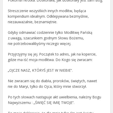
Pokorna i krótka. Doskonała, jak doskonały jest sam Bóg.
Streszczenie wszystkich innych modlitw, będąca
kompendium idealnym. Odklepywana bezmyślnie,
niezauważalnie, beznamiętnie.
Gdyby odmawiać codziennie tylko Modlitwę Pańską
z uwagą, szacunkiem godnym Słowu Bożemu,
nie potrzebowalibyśmy niczego więcej.
Przyjrzyjmy się jej. Początek to adres, jak na kopercie,
gdzie ma iść moja modlitwa. Do Kogo się zwracam:
„OJCZE NASZ, KTÓRYŚ JEST W NIEBIE”.
Nie zwracam się do diabła, proroków, świętych, nawet
nie do Maryi, tylko do Ojca, który mnie stworzył.
Po tych słowach następuje akt uwielbienia, należny Bogu
Najwyższemu : „ŚWIĘĆ SIĘ IMIĘ TWOJE”.