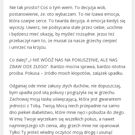
Nie tak prosto? Coś o tym wiem. To decyzja woli,
postanowienie, że: oto wybaczam. To nie łzawa emocja,
która szarpie serce. To twarda decyzja. A emocja kiedyś się
wyciszy. Uwierz, nie podsycana stale przez ciebie, ucichnie
i będziesz mieć okazję, by myśleć rozsądnie. Jezus też
przebaczył nam to, że musiał za nasze grzechy cierpieć
i umrzeć na krzyżu.
Co dalej? „I NIE WÓDŹ NAS NA POKUSZENIE, ALE NAS
ZBAW ODE ZŁEGO”. Bardzo mocna sprawa, bardzo istotna
prośba. Pokusa – źródło moich kłopotów, zalążek upadku.
Odganiaj ode mnie zakusy złych duchów, nie dopuszczaj,
bym upadła pod siłą pokusy i pogrążyła się w grzechu.
Zachowaj moją łaskę uświęcającą, która jest gwarantem
jedności z Tobą. Twoją Mocą niech przepadnie na samo
dno piekieł diabelstwo, które mnie nęci i pobudza do złego.
W imię Twoje wyrzekam się wszelkich pokus, a nawet
najmniejszego ich cienia, aby grzech mnie nie opanował.
Tylko Ty jesteś władny oczyścić moją drogę i usunąć