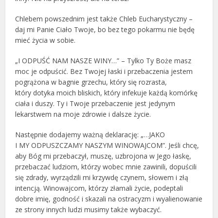
Chlebem powszednim jest także Chleb Eucharystyczny –
daj mi Panie Ciało Twoje, bo bez tego pokarmu nie będę
mieć życia w sobie.
„I ODPUŚĆ NAM NASZE WINY…” – Tylko Ty Boże masz
moc je odpuścić. Bez Twojej łaski i przebaczenia jestem
pogrążona w bagnie grzechu, który się rozrasta,
który dotyka moich bliskich, który infekuje każdą komórkę
ciała i duszy. Ty i Twoje przebaczenie jest jedynym
lekarstwem na moje zdrowie i dalsze życie.
Następnie dodajemy ważną deklarację: „…JAKO
I MY ODPUSZCZAMY NASZYM WINOWAJCOM”. Jeśli chcę,
aby Bóg mi przebaczył, muszę, uzbrojona w Jego łaskę,
przebaczać ludziom, którzy wobec mnie zawinili, dopuścili
się zdrady, wyrządzili mi krzywdę czynem, słowem i złą
intencją. Winowajcom, którzy złamali życie, podeptali
dobre imię, godność i skazali na ostracyzm i wyalienowanie
ze strony innych ludzi musimy także wybaczyć.