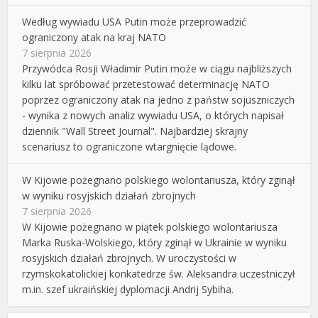
Według wywiadu USA Putin może przeprowadzić
ograniczony atak na kraj NATO
7 sierpnia 2026
Przywódca Rosji Władimir Putin może w ciągu najbliższych
kilku lat spróbować przetestować determinację NATO
poprzez ograniczony atak na jedno z państw sojuszniczych
- wynika z nowych analiz wywiadu USA, o których napisał
dziennik "Wall Street Journal". Najbardziej skrajny
scenariusz to ograniczone wtargnięcie lądowe.
W Kijowie pożegnano polskiego wolontariusza, który zginął
w wyniku rosyjskich działań zbrojnych
7 sierpnia 2026
W Kijowie pożegnano w piątek polskiego wolontariusza
Marka Ruska-Wolskiego, który zginął w Ukrainie w wyniku
rosyjskich działań zbrojnych. W uroczystości w
rzymskokatolickiej konkatedrze św. Aleksandra uczestniczył
m.in. szef ukraińskiej dyplomacji Andrij Sybiha.