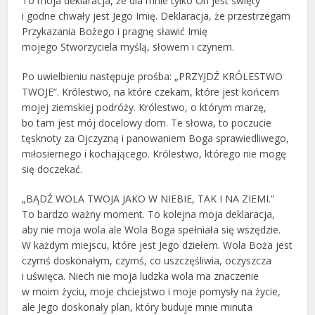
To moja deklaracja, że dla mnie tylko On jest święty
i godne chwały jest Jego Imię. Deklaracja, że przestrzegam
Przykazania Bożego i pragnę sławić Imię
mojego Stworzyciela myślą, słowem i czynem.
Po uwielbieniu następuje prośba: „PRZYJDŹ KRÓLESTWO
TWOJE”. Królestwo, na które czekam, które jest końcem
mojej ziemskiej podróży. Królestwo, o którym marzę,
bo tam jest mój docelowy dom. Te słowa, to poczucie
tęsknoty za Ojczyzną i panowaniem Boga sprawiedliwego,
miłosiernego i kochającego. Królestwo, którego nie mogę
się doczekać.
„BĄDŹ WOLA TWOJA JAKO W NIEBIE, TAK I NA ZIEMI.”
To bardzo ważny moment. To kolejna moja deklaracja,
aby nie moja wola ale Wola Boga spełniała się wszędzie.
W każdym miejscu, które jest Jego dziełem. Wola Boża jest
czymś doskonałym, czymś, co uszczęśliwia, oczyszcza
i uświęca. Niech nie moja ludzka wola ma znaczenie
w moim życiu, moje chciejstwo i moje pomysły na życie,
ale Jego doskonały plan, który buduje mnie minuta