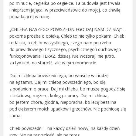
po minucie, cegiełka po cegiełce. Ta budowla jest trwała
i nieprzemijająca, w przeciwieństwie do mojej, co chwilę
popadającej w ruinę.
„CHLEBA NASZEGO POWSZEDNIEGO DAJ NAM DZISIAJ” –
pokorna prośba o opiekę. Chleb to nie tylko pokarm. Chleb
to łaska, to zbiór wszystkiego, czego nam potrzeba
do prawidłowego fizycznego, psychicznego i duchowego
funkcjonowania TERAZ, dzisiaj. Nie wczoraj, nie jutro,
za tydzień, na starość, ale w tym momencie.
Daj mi chleba powszedniego, bo właśnie wchodzę
na egzamin. Daj mi chleba powszedniego, bo idę
z podaniem o pracę. Daj mi chleba, bo muszę pogodzić się
z teściową, mężem, kolegą z pracy. Daj mi chleba,
bo jestem chora, głodna, nieporadna, bo leżę bezsilna
pod ciężarem moich upadków i grzechów. Nie podniosę się
sama.
Chleb powszedni – na każdy dzień nowy, na każdy dzień
inny. Nie na przyszłość, ale na teraz.