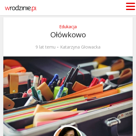
Edukacja
Ołówkowo
9 lat temu
Katarzyna Głowacka