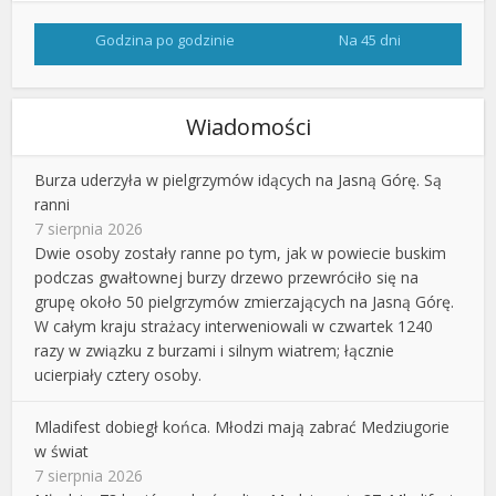
Godzina po godzinie
Na 45 dni
Wiadomości
Burza uderzyła w pielgrzymów idących na Jasną Górę. Są
ranni
7 sierpnia 2026
Dwie osoby zostały ranne po tym, jak w powiecie buskim
podczas gwałtownej burzy drzewo przewróciło się na
grupę około 50 pielgrzymów zmierzających na Jasną Górę.
W całym kraju strażacy interweniowali w czwartek 1240
razy w związku z burzami i silnym wiatrem; łącznie
ucierpiały cztery osoby.
Mladifest dobiegł końca. Młodzi mają zabrać Medziugorie
w świat
7 sierpnia 2026