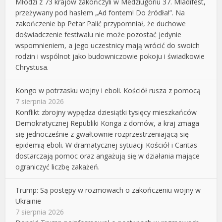
Młodzi z 73 krajów zakończyli w Medziugoriu 37. Mladifest,
przeżywany pod hasłem „Ad fontem! Do źródła!”. Na
zakończenie bp Petar Palić przypomniał, że duchowe
doświadczenie festiwalu nie może pozostać jedynie
wspomnieniem, a jego uczestnicy mają wrócić do swoich
rodzin i wspólnot jako budowniczowie pokoju i świadkowie
Chrystusa.
Kongo w potrzasku wojny i eboli. Kościół rusza z pomocą
7 sierpnia 2026
Konflikt zbrojny wypędza dziesiątki tysięcy mieszkańców
Demokratycznej Republiki Konga z domów, a kraj zmaga
się jednocześnie z gwałtownie rozprzestrzeniającą się
epidemią eboli. W dramatycznej sytuacji Kościół i Caritas
dostarczają pomoc oraz angażują się w działania mające
ograniczyć liczbę zakażeń.
Trump: Są postępy w rozmowach o zakończeniu wojny w
Ukrainie
7 sierpnia 2026