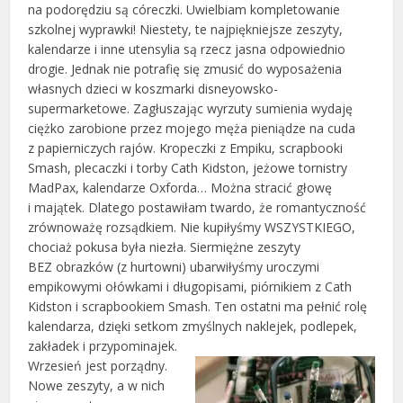
na podorędziu są córeczki. Uwielbiam kompletowanie
szkolnej wyprawki! Niestety, te najpiękniejsze zeszyty,
kalendarze i inne utensylia są rzecz jasna odpowiednio
drogie. Jednak nie potrafię się zmusić do wyposażenia
własnych dzieci w koszmarki disneyowsko-
supermarketowe. Zagłuszając wyrzuty sumienia wydaję
ciężko zarobione przez mojego męża pieniądze na cuda
z papierniczych rajów. Kropeczki z Empiku, scrapbooki
Smash, plecaczki i torby Cath Kidston, jeżowe tornistry
MadPax, kalendarze Oxforda… Można stracić głowę
i majątek. Dlatego postawiłam twardo, że romantyczność
zrównoważę rozsądkiem. Nie kupiłyśmy WSZYSTKIEGO,
chociaż pokusa była niezła. Siermiężne zeszyty
BEZ obrazków (z hurtowni) ubarwiłyśmy uroczymi
empikowymi ołówkami i długopisami, piórnikiem z Cath
Kidston i scrapbookiem Smash. Ten ostatni ma pełnić rolę
kalendarza, dzięki setkom zmyślnych naklejek, podlepek,
zakładek i przypominajek.
Wrzesień jest porządny.
Nowe zeszyty, a w nich