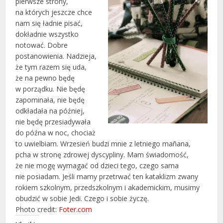
pierwsze strony,
na których jeszcze chce
nam się ładnie pisać,
dokładnie wszystko
notować. Dobre
postanowienia. Nadzieja,
że tym razem się uda,
że na pewno będę
w porządku. Nie będę
zapominała, nie będę
odkładała na później,
nie będę przesiadywała
do późna w noc, chociaż
to uwielbiam. Wrzesień budzi mnie z letniego mañana,
pcha w stronę zdrowej dyscypliny. Mam świadomość,
że nie mogę wymagać od dzieci tego, czego sama
nie posiadam. Jeśli mamy przetrwać ten kataklizm zwany
rokiem szkolnym, przedszkolnym i akademickim, musimy
obudzić w sobie Jedi. Czego i sobie życzę.
Photo credit:
Foter.com