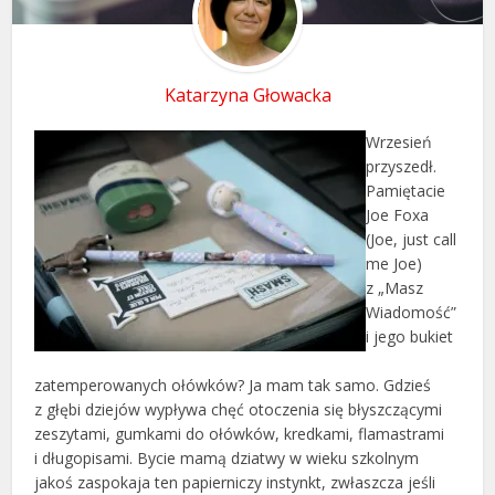
Katarzyna Głowacka
Wrzesień
przyszedł.
Pamiętacie
Joe Foxa
(Joe, just call
me Joe)
z „Masz
Wiadomość”
i jego bukiet
zatemperowanych ołówków? Ja mam tak samo. Gdzieś
z głębi dziejów wypływa chęć otoczenia się błyszczącymi
zeszytami, gumkami do ołówków, kredkami, flamastrami
i długopisami. Bycie mamą dziatwy w wieku szkolnym
jakoś zaspokaja ten papierniczy instynkt, zwłaszcza jeśli