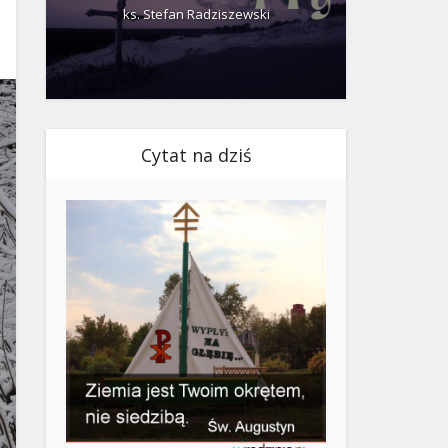
ks. Stefan Radziszewski
ks.
Cytat na dziś