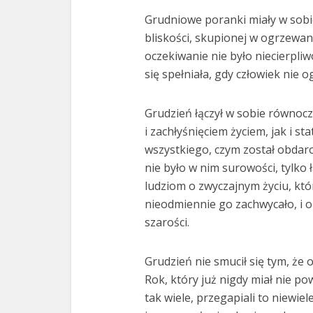
Grudniowe poranki miały w sobie
bliskości, skupionej w ogrzew
oczekiwanie nie było niecierpliw
się spełniała, gdy człowiek nie o
Grudzień łączył w sobie równocze
i zachłyśnięciem życiem, jak i s
wszystkiego, czym został obdaro
nie było w nim surowości, tylko
ludziom o zwyczajnym życiu, któr
nieodmiennie go zachwycało, i o 
szarości.
Grudzień nie smucił się tym, że
Rok, który już nigdy miał nie pow
tak wiele, przegapiali to niewie