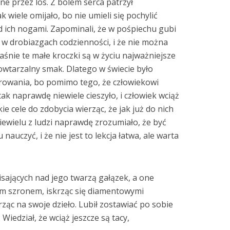
e przez los. Z bólem serca patrzył
k wiele omijało, bo nie umieli się pochylić
od ich nogami. Zapominali, że w pośpiechu gubi
i w drobiazgach codzienności, i że nie można
aśnie te małe kroczki są w życiu najważniejsze
powtarzalny smak. Dlatego w świecie było
arowania, bo pomimo tego, że człowiekowi
ak naprawdę niewiele cieszyło, i człowiek wciąż
ie cele do zdobycia wierząc, że jak już do nich
 niewielu z ludzi naprawdę zrozumiało, że być
nauczyć, i że nie jest to lekcja łatwa, ale warta
sających nad jego twarzą gałązek, a one
ym szronem, iskrząc się diamentowymi
ząc na swoje dzieło. Lubił zostawiać po sobie
Wiedział, że wciąż jeszcze są tacy,