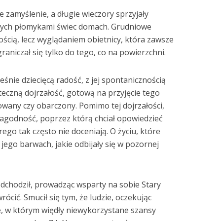
 zamyślenie, a długie wieczory sprzyjały
anych płomykami świec domach. Grudniowe
ością, lecz wyglądaniem obietnicy, która zawsze
graniczał się tylko do tego, co na powierzchni.
śnie dziecięcą radość, z jej spontanicznością
tateczną dojrzałość, gotową na przyjęcie tego
wany czy obarczony. Pomimo tej dojrzałości,
 łagodność, poprzez którą chciał opowiedzieć
ego tak często nie doceniają. O życiu, które
jego barwach, jakie odbijały się w pozornej
 odchodził, prowadząc wsparty na sobie Stary
rócić. Smucił się tym, że ludzie, oczekując
le, w którym więdły niewykorzystane szansy