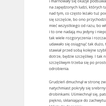
i marnowały się okazje podsuwan
na zapędzonych ludzi, których ta
nad tym, co często leżało tuż p
się szczęście, bo ono przychodz
mieć wszystkiego od razu, bo wł
i to one nadają mu jedyny i nie
tak wiele rozgoryczenia i rozcz
udawało się osiągnąć tak dużo, t
stawiał przed sobą kolejne szybk
dotrze, będzie szczęśliwy. I tak
szczęśliwym trzeba się po prostu 
odrobienia.
Grudzień dmuchnął w stronę zwi
natychmiast pokryły się srebrn
drobinkami. Uśmiechnął się, patr
piękno, skłaniające do zachwytu. 