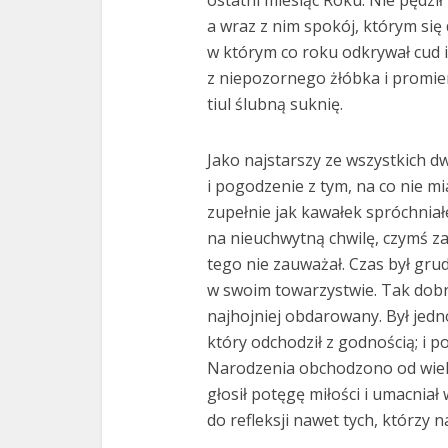
ostatni miesiąc Roku. Nie pędził 
a wraz z nim spokój, którym się d
w którym co roku odkrywał cud is
z niepozornego żłóbka i promien
tiul ślubną suknię.
Jako najstarszy ze wszystkich d
i pogodzenie z tym, na co nie mi
zupełnie jak kawałek spróchniał
na nieuchwytną chwilę, czymś zad
tego nie zauważał. Czas był gru
w swoim towarzystwie. Tak dobr
najhojniej obdarowany. Był jed
który odchodził z godnością; i 
Narodzenia obchodzono od wiekó
głosił potęgę miłości i umacniał 
do refleksji nawet tych, którzy n