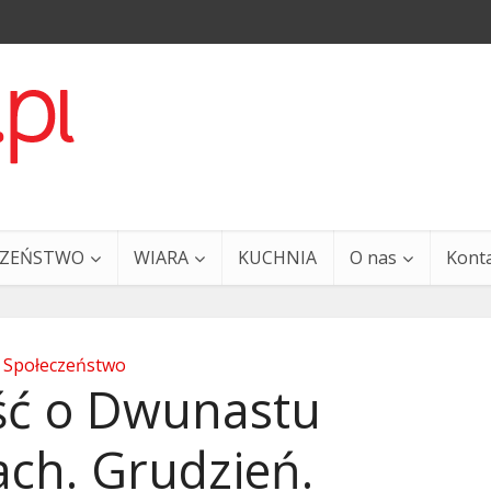
CZEŃSTWO
WIARA
KUCHNIA
O nas
Kont
Społeczeństwo
ć o Dwunastu
ach. Grudzień.
a i Ty – 29 grudnia
Ewangelia i Ty – 27 grud