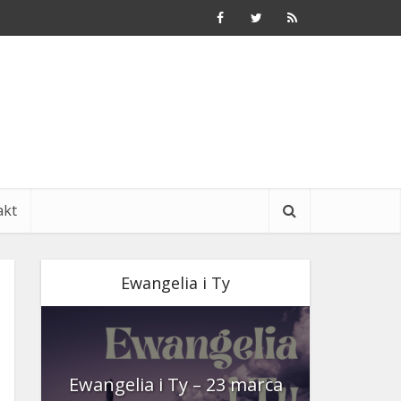
akt
Ewangelia i Ty
nia
Ewangelia i Ty – 23 marca
Ewangeli