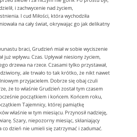
przed siebie i za niczym nie gonił. Po prostu był,
zielił, i zachwycenie nad życiem,
tnienia. I cud Miłości, która wychodziła
iowała na cały świat, okrywając go jak delikatny
wunastu braci, Grudzień miał w sobie wyciszenie
ał już wpływu. Czas. Upływał niesiony życiem,
ego drzewa na rzece. Czasami tylko przystawał,
ziwiony, ale trwało to tak krótko, że nikt nawet
dniowym przyjacielem. Dobrze się obaj czuli
ze, że to właśnie Grudzień został tym czasem
nocześnie początkiem i końcem. Końcem roku,
początkiem Tajemnicy, której pamiątkę
w właśnie w tym miesiącu. Przynosił nadzieję,
wiarę. Szary, niepozorny miesiąc, skłaniający
a co dzień nie umieli się zatrzymać i zadumać.