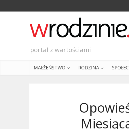
portal z wartościami
MAŁŻEŃSTWO
RODZINA
SPOŁE
Opowieś
Miesiąc
Ewangeli