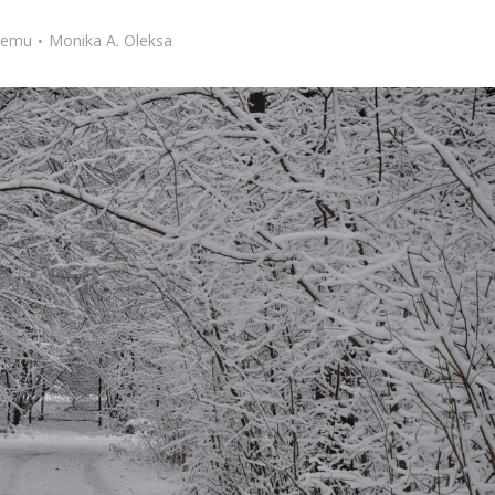
Stefan Radziszewski
ks. Stefan Radziszewski
 temu
Monika A. Oleksa