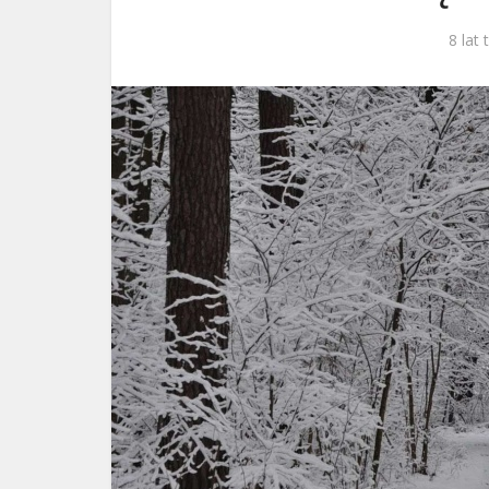
ks. 
8 lat