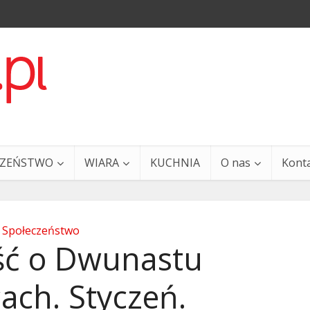
CZEŃSTWO
WIARA
KUCHNIA
O nas
Kont
Społeczeństwo
ć o Dwunastu
ach. Styczeń.
a i Ty – 29 grudnia
Ewangelia i Ty – 27 grud