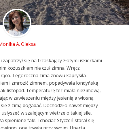
Monika A. Oleksa
i zapatrzył się na trzaskający złotymi iskierkami
im kożuszkiem nie czuł zimna. Wręcz
orąco. Tegoroczna zima znowu kaprysiła.
giem i zmrozić zimnem, popadywała londyńską
jak listopad. Temperaturę też miała niezimową,
wając w zawieszeniu między jesienią a wiosną.
ł się z zimą dogadać. Dochodziło nawet między
usłyszeć w szalejącym wietrze o takiej sile,
a spienione fale. I chociaż Styczeń starał się
powinno, ona trwała przy swoim. Uparta