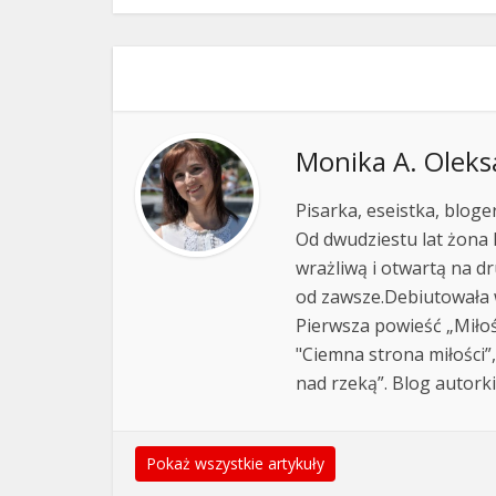
Monika A. Oleks
Pisarka, eseistka, blog
Od dwudziestu lat żona
wrażliwą i otwartą na dr
od zawsze.Debiutowała
Pierwsza powieść „Miłoś
"Ciemna strona miłości”
nad rzeką”. Blog autork
Pokaż wszystkie artykuły