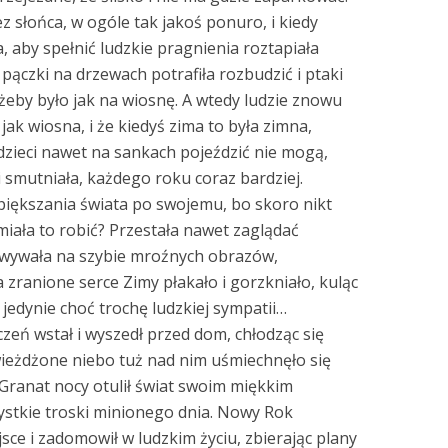
bez słońca, w ogóle tak jakoś ponuro, i kiedy
, aby spełnić ludzkie pragnienia roztapiała
t pączki na drzewach potrafiła rozbudzić i ptaki
eby było jak na wiosnę. A wtedy ludzie znowu
 jak wiosna, i że kiedyś zima to była zimna,
 dzieci nawet na sankach pojeździć nie mogą,
i smutniała, każdego roku coraz bardziej.
upiększania świata po swojemu, bo skoro nikt
 miała to robić? Przestała nawet zaglądać
owywała na szybie mroźnych obrazów,
a zranione serce Zimy płakało i gorzkniało, kuląc
 jedynie choć trochę ludzkiej sympatii…
eń wstał i wyszedł przed dom, chłodząc się
ieżdżone niebo tuż nad nim uśmiechnęło się
Granat nocy otulił świat swoim miękkim
stkie troski minionego dnia. Nowy Rok
sce i zadomowił w ludzkim życiu, zbierając plany