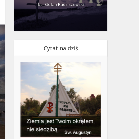
ks. Stefan Radziszewski
ks.
Cytat na dziś