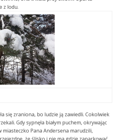
 z lodu.
uła się zraniona, bo ludzie ją zawiedli. Cokolwiek
arzekali. Gdy sypnęła białym puchem, okrywając
o w miasteczko Pana Andersena marudzili,
rzejezdne, że ślisko i nie ma gdzie zaparkować.