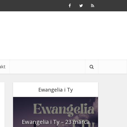
akt
Ewangelia i Ty
nia
Ewangelia i Ty – 23 marca
Ewangeli