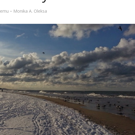
Stefan Radziszewski
ks. Stefan Radziszewski
 temu
Monika A. Oleksa