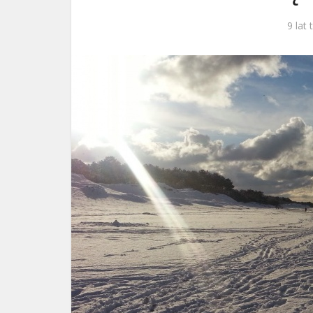
ks. 
9 lat