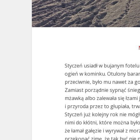
Styczeń usiadł w bujanym fotelu 
ogień w kominku. Otulony baran
przeciwnie, było mu nawet za g
Zamiast porządnie sypnąć śnie
mżawką albo zalewała się łzami 
i przyroda przez to głupiała, tr
Styczeń już kolejny rok nie móg
nimi do kłótni, które można było 
że łamał gałęzie i wyrywał z morz
przekonać zimę, że tak być nie 