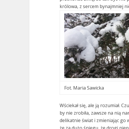
królowa, z sercem bynajmniej nie
Fot. Maria Sawicka
Wściekał się, ale ją rozumiał. Cz
by nie zrobiła, zawsze na nią n
delikatnie świat i zmieniając g
że za dużo śniegu, że drogi niep