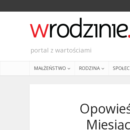
portal z wartościami
MAŁŻEŃSTWO
RODZINA
SPOŁE
Opowieś
Miesiąc
Ewangeli