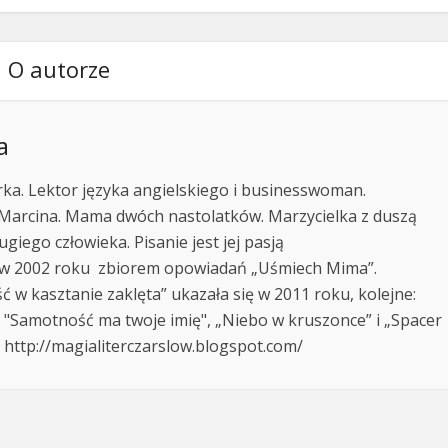
O autorze
a
erka. Lektor języka angielskiego i businesswoman.
 Marcina. Mama dwóch nastolatków. Marzycielka z duszą
ugiego człowieka. Pisanie jest jej pasją
 w 2002 roku zbiorem opowiadań „Uśmiech Mima”.
ć w kasztanie zaklęta” ukazała się w 2011 roku, kolejne:
, "Samotność ma twoje imię", „Niebo w kruszonce” i „Spacer
i http://magialiterczarslow.blogspot.com/