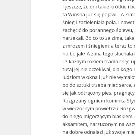
I jeszcze, że dni takie krótkie i 
ta Wiosna już się pojawi… A Zima
śnieg i zazieleniała pola, i nawe
zachęcić do porannego śpiewu, ż
narzekali. Bo co to za zima, taka
z mrozem i śniegiem; a teraz to
no bo jak? A zima tego słuchała 
I z każdym rokiem traciła chęć 
tutaj jej nie oczekiwał, dla kogo
ludziom w okna i już nie wymal
bo do sztuki trzeba mieć serce, 
się jak odtrącony pies, pragnący
Rozgrzany ogniem kominka Stycz
w wieczornym powietrzu. Rozgw
do niego migoczącym blaskiem. 
aksamitem, narzuconym na wszy
na dobre odnalazł już swoje miej