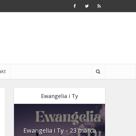
akt
Ewangelia i Ty
nia
Ewangelia i Ty – 23 marca
Ewangeli