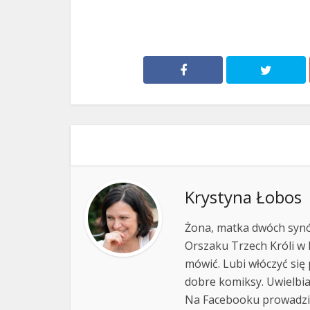
Krystyna Łobos
Żona, matka dwóch synów 
Orszaku Trzech Króli w 
mówić. Lubi włóczyć się 
dobre komiksy. Uwielbi
Na Facebooku prowadzi