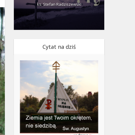
ks. Stefan Radziszewski
ks.
Cytat na dziś