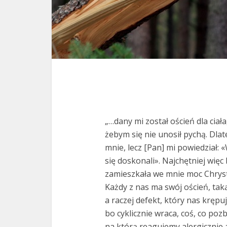
„…dany mi został oścień dla ciał
żebym się nie unosił pychą. Dla
mnie, lecz [Pan] mi powiedział: 
się doskonali». Najchętniej więc 
zamieszkała we mnie moc Chryst
Każdy z nas ma swój oścień, taką
a raczej defekt, który nas krępu
bo cyklicznie wraca, coś, co po
na którą reagujemy alergicznie 