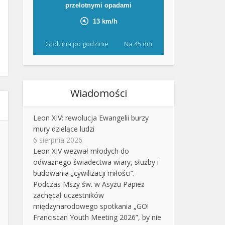
Godzina po godzinie
Na 45 dni
Wiadomości
Leon XIV: rewolucja Ewangelii burzy
mury dzielące ludzi
6 sierpnia 2026
Leon XIV wezwał młodych do
odważnego świadectwa wiary, służby i
budowania „cywilizacji miłości”.
Podczas Mszy św. w Asyżu Papież
zachęcał uczestników
międzynarodowego spotkania „GO!
Franciscan Youth Meeting 2026”, by nie