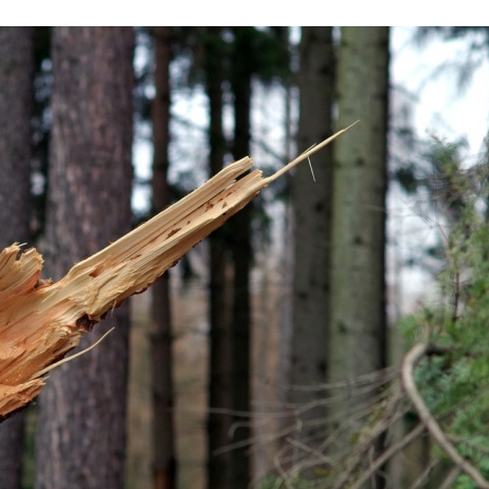
Stefan Radziszewski
ks. Stefan Radziszewski