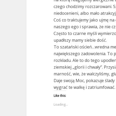
czego chodzimy rozczarowani. Sp
niedocenieni, albo mało atrakcyj
Coś co traktujemy jako ujmę na c
naszego ego i sprawia, że nie cz
Często to czarne myśli wymierzo
upadłszy mamy siebie dość.
To szatański oścień…wredna me
największego zadowolenia. To p
rozkładu. Ale to do tego upodle
ziemskiej „glorii i chwały”. Prz
marność, wie, że walczyliśmy, gł
Daje swoją Moc, pokazuje ślady
wygrać te walkę i zatriumfować.
Like this:
Loading...