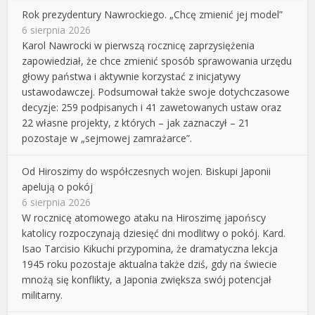
Rok prezydentury Nawrockiego. „Chcę zmienić jej model”
6 sierpnia 2026
Karol Nawrocki w pierwszą rocznicę zaprzysiężenia
zapowiedział, że chce zmienić sposób sprawowania urzędu
głowy państwa i aktywnie korzystać z inicjatywy
ustawodawczej. Podsumował także swoje dotychczasowe
decyzje: 259 podpisanych i 41 zawetowanych ustaw oraz
22 własne projekty, z których – jak zaznaczył – 21
pozostaje w „sejmowej zamrażarce”.
Od Hiroszimy do współczesnych wojen. Biskupi Japonii
apelują o pokój
6 sierpnia 2026
W rocznicę atomowego ataku na Hiroszimę japońscy
katolicy rozpoczynają dziesięć dni modlitwy o pokój. Kard.
Isao Tarcisio Kikuchi przypomina, że dramatyczna lekcja
1945 roku pozostaje aktualna także dziś, gdy na świecie
mnożą się konflikty, a Japonia zwiększa swój potencjał
militarny.