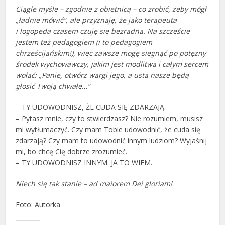
Ciągle myślę – zgodnie z obietnicą – co zrobić, żeby mógł
„ładnie mówić”, ale przyznaję, że jako terapeuta
i logopeda czasem czuję się bezradna. Na szczęście
jestem też pedagogiem (i to pedagogiem
chrześcijańskim!), więc zawsze mogę sięgnąć po potężny
środek wychowawczy, jakim jest modlitwa i całym sercem
wołać: „Panie, otwórz wargi jego, a usta nasze będą
głosić Twoją chwałę…”
– TY UDOWODNISZ, ŻE CUDA SIĘ ZDARZAJĄ.
– Pytasz mnie, czy to stwierdzasz? Nie rozumiem, musisz
mi wytłumaczyć. Czy mam Tobie udowodnić, że cuda się
zdarzają? Czy mam to udowodnić innym ludziom? Wyjaśnij
mi, bo chcę Cię dobrze zrozumieć.
– TY UDOWODNISZ INNYM. JA TO WIEM.
Niech się tak stanie – ad maiorem Dei gloriam!
Foto: Autorka