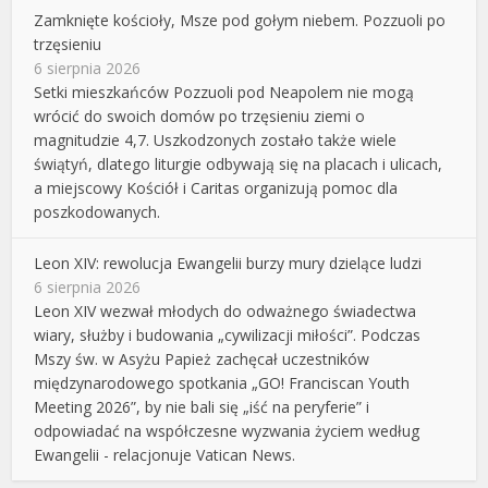
Zamknięte kościoły, Msze pod gołym niebem. Pozzuoli po
trzęsieniu
6 sierpnia 2026
Setki mieszkańców Pozzuoli pod Neapolem nie mogą
wrócić do swoich domów po trzęsieniu ziemi o
magnitudzie 4,7. Uszkodzonych zostało także wiele
świątyń, dlatego liturgie odbywają się na placach i ulicach,
a miejscowy Kościół i Caritas organizują pomoc dla
poszkodowanych.
Leon XIV: rewolucja Ewangelii burzy mury dzielące ludzi
6 sierpnia 2026
Leon XIV wezwał młodych do odważnego świadectwa
wiary, służby i budowania „cywilizacji miłości”. Podczas
Mszy św. w Asyżu Papież zachęcał uczestników
międzynarodowego spotkania „GO! Franciscan Youth
Meeting 2026”, by nie bali się „iść na peryferie” i
odpowiadać na współczesne wyzwania życiem według
Ewangelii - relacjonuje Vatican News.