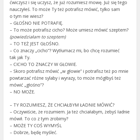
ćwiczysz i się uczysz, że już rozumiesz mowę. Już się tego
nauczyłeś. To może Ty też potrafisz mówić, tylko sam
o tym nie wiesz?
– GŁOŚNO NIE POTRAFIĘ.
– To może potrafisz cicho? Może umiesz mówić szeptem?
(powiedziałam to szeptem)
– TO TEŻ JEST GŁOŚNO.
– Co znaczy „cicho”? Wytłumacz mi, bo chcę rozumieć
tak jak Ty.
– CICHO TO ZNACZY W GŁOWIE.
– Skoro potrafisz mówić „w głowie” i potrafisz też po mnie
powtarzać różne sylaby i wyrazy, to może mógłbyś też
mówić „głośno”?
– NO MOŻE.
– TY ROZUMIESZ, ŻE CHCIAŁBYM ŁADNIE MÓWIĆ?
– Oczywiście, że rozumiem. Ja też chciałabym, żebyś ładnie
mówił. To co z tym zrobimy?
– MOŻE TY COŚ WYMYŚL
– Dobrze, będę myśleć.