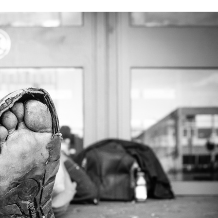
Stefan Radziszewski
ks. Stefan Radziszewski