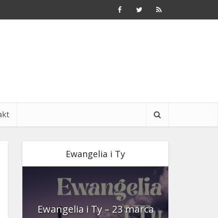
akt
Ewangelia i Ty
nia
Ewangelia i Ty – 23 marca
Ewangeli