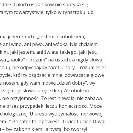
padnie. Takich osobników nie spotyka się
anym towarzystwie, tylko w rynsztoku lub
a jeden z nich: „Jestem alkoholikiem,
ie ani wino, ani piwo, ani wódka. Nie chciałem
m, jaki jestem, ani świata takiego, jaki jest.
owa „nauka” i „rozum” na ustach, a nigdy słowa –
echluj, nie odpychający facet. Chory – rozumiecie?
zycie, którzy osądzacie mnie, odwracacie głowę
cie nosem, gdy wam mówię „dzień dobry”, wy,
ą się moje słowa, a ręce drżą. Alkoholizm
, nie przyjemność. To jest niewola, nie zabawa.
nie przez przypadek, lecz z konieczności. Może
ychologicznej. U kresu wytrzymałości nerwowej,
m…” Bohater tej opowieści, Ojciec Lucien Duval,
 – był zakonnikiem i artystą, bo tworzył