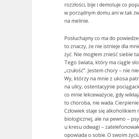
rozzłości, bije i demoluje co po
w porządnym domu ani w tak zw
na melinie.
Posłuchajmy co ma do powiedzeni
to znaczy, że nie istnieje dla mn
żyć. Nie mogłem znieść siebie taki
Tego świata, który ma ciągle sł
„czułość”. Jestem chory – nie ni
Wy, którzy na mnie z ukosa patr
na ulicy, ostentacyjnie pociąga
co mnie lekceważycie, gdy wikłaj
to choroba, nie wada. Cierpienie
Człowiek staje się alkoholikiem 
biologicznej, ale na pewno – ps
u kresu odwagi – zatelefonowałe
opowiada o sobie. O swoim życiu