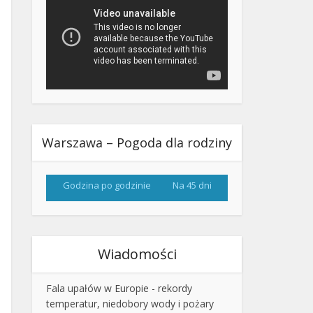
Warszawa – Pogoda dla rodziny
Godzina po godzinie
Na 45 dni
Wiadomości
Fala upałów w Europie - rekordy
temperatur, niedobory wody i pożary