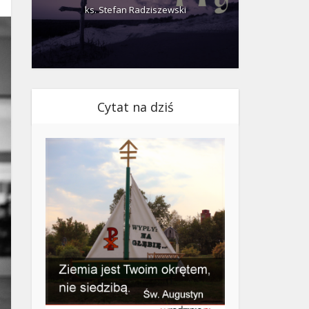
ks. Stefan Radziszewski
ks.
Cytat na dziś