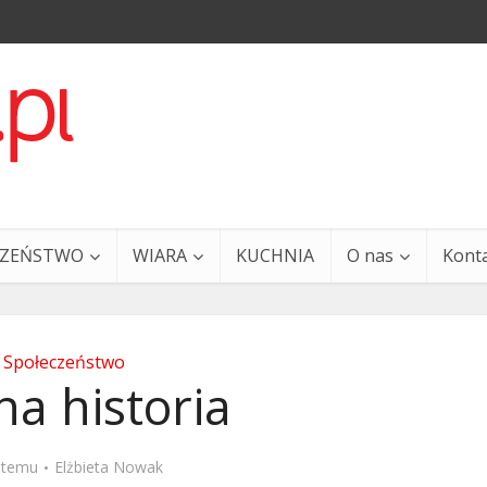
CZEŃSTWO
WIARA
KUCHNIA
O nas
Kont
Społeczeństwo
a historia
a i Ty – 29 grudnia
Ewangelia i Ty – 27 grud
t temu
Elżbieta Nowak