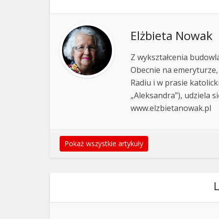
Elżbieta Nowak
Z wykształcenia budowla
Obecnie na emeryturze,
Radiu i w prasie katolic
„Aleksandra”), udziela si
www.elzbietanowak.pl
Pokaż wszystkie artykuły
L