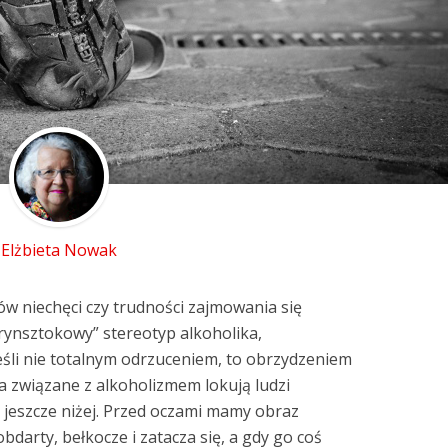
Elżbieta Nowak
 niechęci czy trudności zajmowania się
rynsztokowy” stereotyp alkoholika,
jeśli nie totalnym odrzuceniem, to obrzydzeniem
a związane z alkoholizmem lokują ludzi
 jeszcze niżej. Przed oczami mamy obraz
obdarty, bełkocze i zatacza się, a gdy go coś