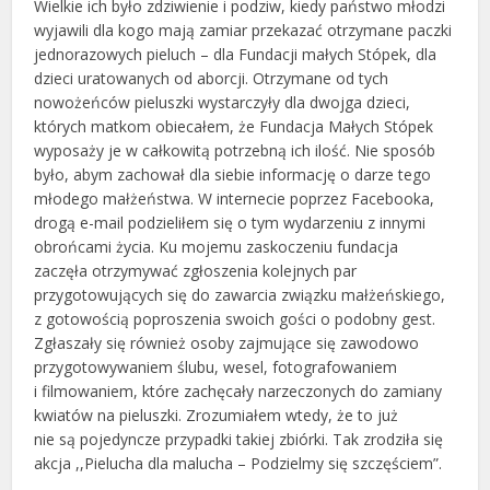
Wielkie ich było zdziwienie i podziw, kiedy państwo młodzi
wyjawili dla kogo mają zamiar przekazać otrzymane paczki
jednorazowych pieluch – dla Fundacji małych Stópek, dla
dzieci uratowanych od aborcji. Otrzymane od tych
nowożeńców pieluszki wystarczyły dla dwojga dzieci,
których matkom obiecałem, że Fundacja Małych Stópek
wyposaży je w całkowitą potrzebną ich ilość. Nie sposób
było, abym zachował dla siebie informację o darze tego
młodego małżeństwa. W internecie poprzez Facebooka,
drogą e-mail podzieliłem się o tym wydarzeniu z innymi
obrońcami życia. Ku mojemu zaskoczeniu fundacja
zaczęła otrzymywać zgłoszenia kolejnych par
przygotowujących się do zawarcia związku małżeńskiego,
z gotowością poproszenia swoich gości o podobny gest.
Zgłaszały się również osoby zajmujące się zawodowo
przygotowywaniem ślubu, wesel, fotografowaniem
i filmowaniem, które zachęcały narzeczonych do zamiany
kwiatów na pieluszki. Zrozumiałem wtedy, że to już
nie są pojedyncze przypadki takiej zbiórki. Tak zrodziła się
akcja ,,Pielucha dla malucha – Podzielmy się szczęściem”.