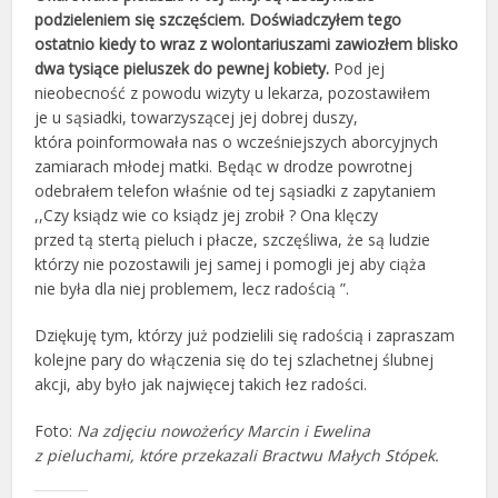
podzieleniem się szczęściem. Doświadczyłem tego
ostatnio kiedy to wraz z wolontariuszami zawiozłem blisko
dwa tysiące pieluszek do pewnej kobiety.
Pod jej
nieobecność z powodu wizyty u lekarza, pozostawiłem
je u sąsiadki, towarzyszącej jej dobrej duszy,
która poinformowała nas o wcześniejszych aborcyjnych
zamiarach młodej matki. Będąc w drodze powrotnej
odebrałem telefon właśnie od tej sąsiadki z zapytaniem
,,Czy ksiądz wie co ksiądz jej zrobił ? Ona klęczy
przed tą stertą pieluch i płacze, szczęśliwa, że są ludzie
którzy nie pozostawili jej samej i pomogli jej aby ciąża
nie była dla niej problemem, lecz radością ”.
Dziękuję tym, którzy już podzielili się radością i zapraszam
kolejne pary do włączenia się do tej szlachetnej ślubnej
akcji, aby było jak najwięcej takich łez radości.
Foto:
Na zdjęciu nowożeńcy Marcin i Ewelina
z pieluchami, które przekazali Bractwu Małych Stópek.