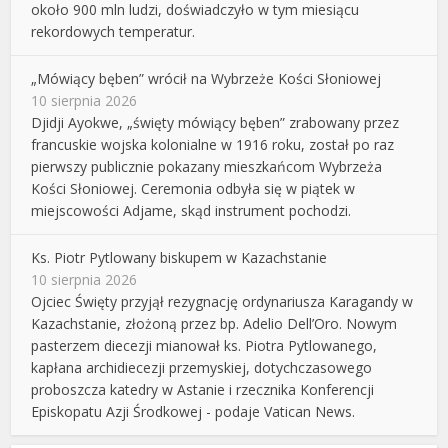
około 900 mln ludzi, doświadczyło w tym miesiącu
rekordowych temperatur.
„Mówiący bęben” wrócił na Wybrzeże Kości Słoniowej
10 sierpnia 2026
Djidji Ayokwe, „święty mówiący bęben” zrabowany przez
francuskie wojska kolonialne w 1916 roku, został po raz
pierwszy publicznie pokazany mieszkańcom Wybrzeża
Kości Słoniowej. Ceremonia odbyła się w piątek w
miejscowości Adjame, skąd instrument pochodzi.
Ks. Piotr Pytlowany biskupem w Kazachstanie
10 sierpnia 2026
Ojciec Święty przyjął rezygnację ordynariusza Karagandy w
Kazachstanie, złożoną przez bp. Adelio Dell’Oro. Nowym
pasterzem diecezji mianował ks. Piotra Pytlowanego,
kapłana archidiecezji przemyskiej, dotychczasowego
proboszcza katedry w Astanie i rzecznika Konferencji
Episkopatu Azji Środkowej - podaje Vatican News.