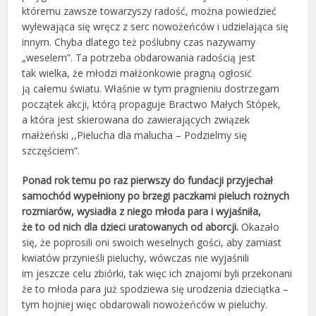
któremu zawsze towarzyszy radość, można powiedzieć
wylewająca się wręcz z serc nowożeńców i udzielająca się
innym. Chyba dlatego też poślubny czas nazywamy
„weselem”. Ta potrzeba obdarowania radością jest
tak wielka, że młodzi małżonkowie pragną ogłosić
ją całemu światu. Właśnie w tym pragnieniu dostrzegam
początek akcji, którą propaguje Bractwo Małych Stópek,
a która jest skierowana do zawierających związek
małżeński ,,Pielucha dla malucha – Podzielmy się
szczęściem”.
Ponad rok temu po raz pierwszy do fundacji przyjechał
samochód wypełniony po brzegi paczkami pieluch rożnych
rozmiarów, wysiadła z niego młoda para i wyjaśniła,
że to od nich dla dzieci uratowanych od aborcji.
Okazało
się, że poprosili oni swoich weselnych gości, aby zamiast
kwiatów przynieśli pieluchy, wówczas nie wyjaśnili
im jeszcze celu zbiórki, tak więc ich znajomi byli przekonani
że to młoda para już spodziewa się urodzenia dzieciątka –
tym hojniej więc obdarowali nowożeńców w pieluchy.