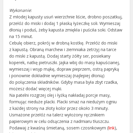
Wykonanie
:
Z młodej kapusty usuń wierzchnie liście, drobno poszatkuj,
przełóż do miski i dodaj 1 płaską łyżeczkę soli. Wymieszaj
dłonią i poduś, żeby kapusta zmiękła i puściła soki. Odstaw
na 15 minut.
Cebulę obierz, pokrój w drobną kostkę. Przełóż do miski
z kapustą. Obraną marchew i ziemniaka zetrzyj na tarce
do miski z kapustą. Dodaj starty żółty ser, posiekany
koperek, natkę pietruszki. Jajka wbij do masy kapuścianej,
wymieszaj i wsyp mąkę, dopraw pieprzem, ostrą papryką
i ponownie dokładnie wymieszaj (najlepiej dłonią)
do połączenia składników. Gdyby masa była zbyt rzadka,
możesz dodać więcej mąki.
Na patelni rozgrzej olej i łyżką nakładaj porcje masy,
formując nieduże placki. Placki smaż na niedużym ogniu
z każdej strony na złoty kolor przez około 3 minuty.
Usmażone przełóż na talerz wyłożony ręcznikiem
papierowym w celu odsączenia z nadmiaru tłuszczu.
Podawaj z kwaśną śmietaną, sosem czosnkowym (
link
),