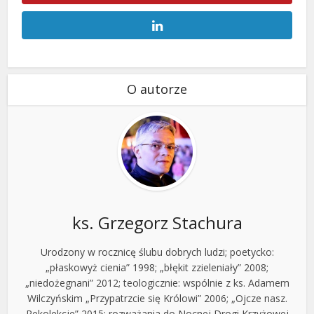
O autorze
ks. Grzegorz Stachura
Urodzony w rocznicę ślubu dobrych ludzi; poetycko:
„płaskowyż cienia” 1998; „błękit zzieleniały” 2008;
„niedożegnani” 2012; teologicznie: wspólnie z ks. Adamem
Wilczyńskim „Przypatrzcie się Królowi” 2006; „Ojcze nasz.
Rekolekcje” 2015; rozważania do Nocnej Drogi Krzyżowej