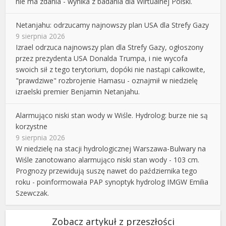
nie ma zdania - wynika z badania dla Wirtualnej Polski.
Netanjahu: odrzucamy najnowszy plan USA dla Strefy Gazy
9 sierpnia 2026
Izrael odrzuca najnowszy plan dla Strefy Gazy, ogłoszony
przez prezydenta USA Donalda Trumpa, i nie wycofa
swoich sił z tego terytorium, dopóki nie nastąpi całkowite,
"prawdziwe" rozbrojenie Hamasu - oznajmił w niedzielę
izraelski premier Benjamin Netanjahu.
Alarmująco niski stan wody w Wiśle. Hydrolog: burze nie są
korzystne
9 sierpnia 2026
W niedzielę na stacji hydrologicznej Warszawa-Bulwary na
Wiśle zanotowano alarmująco niski stan wody - 103 cm.
Prognozy przewidują suszę nawet do października tego
roku - poinformowała PAP synoptyk hydrolog IMGW Emilia
Szewczak.
Zobacz artykuł z przeszłości