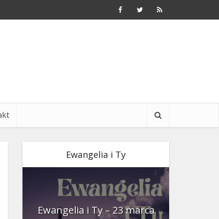
akt
Ewangelia i Ty
nia
Ewangelia i Ty – 23 marca
Ewangeli