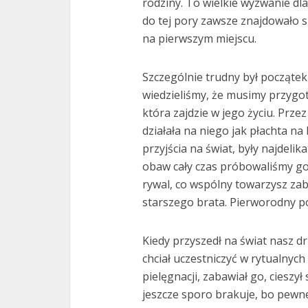
rodziny. To wielkie wyzwanie dla
do tej pory zawsze znajdowało 
na pierwszym miejscu.
Szczególnie trudny był początek 
wiedzieliśmy, że musimy przyg
która zajdzie w jego życiu. Prz
działała na niego jak płachta na
przyjścia na świat, były najdelik
obaw cały czas próbowaliśmy go 
rywal, co wspólny towarzysz za
starszego brata. Pierworodny po
Kiedy przyszedł na świat nasz d
chciał uczestniczyć w rytualnyc
pielęgnacji, zabawiał go, cieszy
jeszcze sporo brakuje, bo pewn