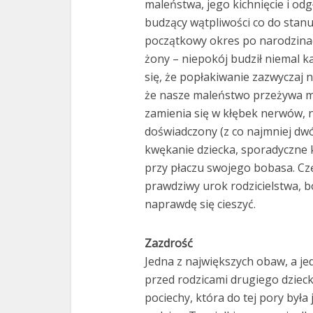
maleństwa, jego kichnięcie i od
budzący wątpliwości co do stan
początkowy okres po narodzinac
żony – niepokój budził niemal k
się, że popłakiwanie zazwyczaj 
że nasze maleństwo przeżywa męk
zamienia się w kłębek nerwów, n
doświadczony (z co najmniej dwó
kwękanie dziecka, sporadyczne ki
przy płaczu swojego bobasa. Cz
prawdziwy urok rodzicielstwa, b
naprawdę się cieszyć.
Zazdrość
Jedna z największych obaw, a j
przed rodzicami drugiego dzie
pociechy, która do tej pory był