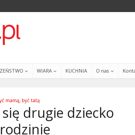
CZEŃSTWO
WIARA
KUCHNIA
O nas
Kont
yć mamą, być tatą
się drugie dziecko
rodzinie
a i Ty – 29 grudnia
Ewangelia i Ty – 27 grud