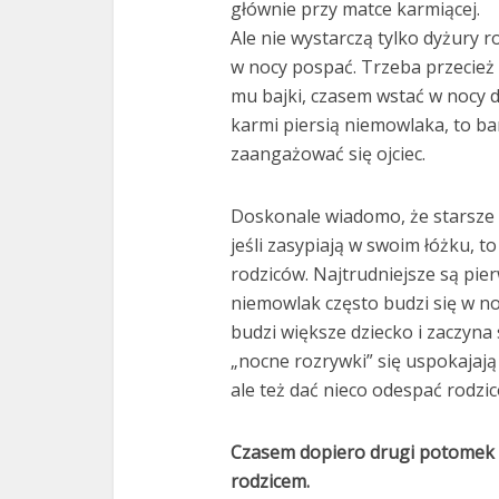
głównie przy matce karmiącej.
Ale nie wystarczą tylko dyżury 
w nocy pospać. Trzeba przecież 
mu bajki, czasem wstać w nocy do 
karmi piersią niemowlaka, to ba
zaangażować się ojciec.
Doskonale wiadomo, że starsze d
jeśli zasypiają w swoim łóżku, t
rodziców. Najtrudniejsze są pie
niemowlak często budzi się w no
budzi większe dziecko i zaczyna 
„nocne rozrywki” się uspokajają
ale też dać nieco odespać rodzi
Czasem dopiero drugi potomek sp
rodzicem.