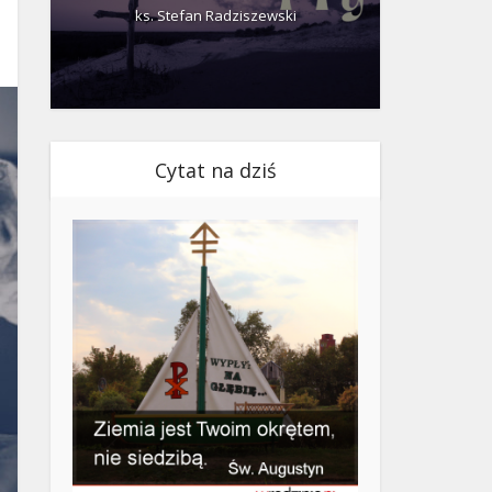
ks. Stefan Radziszewski
ks.
Cytat na dziś