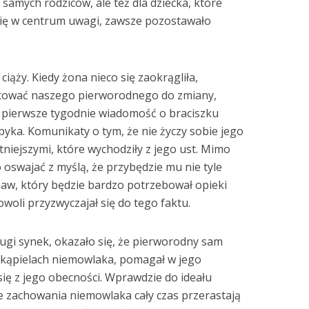
 samych rodziców, ale też dla dziecka, które
się w centrum uwagi, zawsze pozostawało
ciąży. Kiedy żona nieco się zaokrągliła,
otować naszego pierworodnego do zmiany,
ez pierwsze tygodnie wiadomość o braciszku
 byka. Komunikaty o tym, że nie życzy sobie jego
atniejszymi, które wychodziły z jego ust. Mimo
oswajać z myślą, że przybędzie mu nie tyle
baw, który będzie bardzo potrzebował opieki
woli przyzwyczajał się do tego faktu.
rugi synek, okazało się, że pierworodny sam
h kąpielach niemowlaka, pomagał w jego
ł się z jego obecności. Wprawdzie do ideału
e zachowania niemowlaka cały czas przerastają