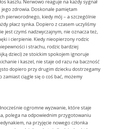
głos kaszlu. Nerwowo reaguje na każdy sygnał
u jego zdrowia. Doskonale pamiętam
h pierworodnego, kiedy mój – a szczególnie
ażdy płacz synka. Dopiero z czasem uczyliśmy
nie jest czymś nadzwyczajnym, nie oznacza też,
i i cierpienie. Kiedy nieopierzony rodzic
iepewności i strachu, rodzic bardziej
jką dzieci) ze stoickim spokojem ignoruje
chanie i kaszel, nie staje od razu na baczność
ęsto dopiero przy drugim dziecku dostrzegamy
o zamiast ciągle się o coś bać, możemy
ednocześnie ogromne wyzwanie, które staje
cka, polega na odpowiednim przygotowaniu
a jedynakiem, na przyjęcie nowego członka