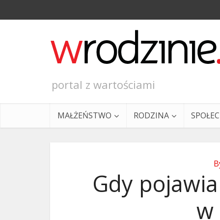
portal z wartościami
MAŁŻEŃSTWO
RODZINA
SPOŁE
B
Gdy pojawia 
w 
Ewangeli