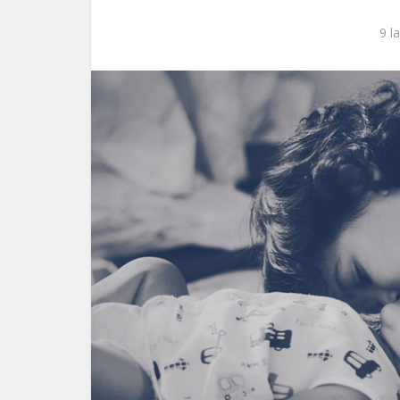
ks. 
9 l