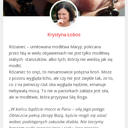
Krystyna Łobos
Różaniec – umiłowana modlitwa Maryji, polecana
przez Nią w wielu objawieniach nie jest tylko modlitwą
słabych staruszków, albo tych, którzy nie wiedzą jak się
modlić.
Różaniec to oręż, to niesamowicie potężna broń. Może
z pozoru wygląda licho, ale czy nie jest zwykle tak, że to,
co z na pierwszy rzut oka wygląda nędznie, emanuje
niebywałą mocą. To nie w paciorkach zaklęta jest siła,
ale w modlitwie, która przyzywa Siłę Boga.
„W końcu bądźcie mocni w Panu – siłą Jego potęgi.
Obleczcie pełną zbroję Bożą, byście mogli się ostać
wobec podstępnych zakusów diabła. Nie toczymy
bowiem walki przeciw krwi i ciału, lecz przeciw