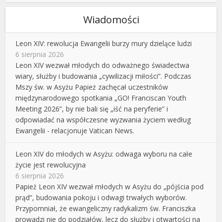
Wiadomości
Leon XIV: rewolucja Ewangelii burzy mury dzielące ludzi
6 sierpnia 2026
Leon XIV wezwał młodych do odważnego świadectwa
wiary, służby i budowania „cywilizacji miłości”. Podczas
Mszy św. w Asyżu Papież zachęcał uczestników
międzynarodowego spotkania „GO! Franciscan Youth
Meeting 2026”, by nie bali się „iść na peryferie” i
odpowiadać na współczesne wyzwania życiem według
Ewangelii - relacjonuje Vatican News.
Leon XIV do młodych w Asyżu: odwaga wyboru na całe
życie jest rewolucyjna
6 sierpnia 2026
Papież Leon XIV wezwał młodych w Asyżu do „pójścia pod
prąd”, budowania pokoju i odwagi trwałych wyborów.
Przypomniał, że ewangeliczny radykalizm św. Franciszka
prowadzi nie do podziałów, lecz do służby i otwartości na