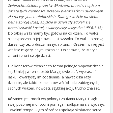
Zwierzchnościom, przeciw Władzom, przeciw rządcom
świata tych ciemności, przeciw pierwiastkom duchowym
zła na wyżynach niebieskich. Dlatego weźcie na siebie
pełną zbroję Bożą, abyście w dzień zły zdołali się
przeciwstawić i ostać, zwalczywszy wszystko.” (Ef 6,1-13)
Do takiej walki mamy być gotowi na co dzień. To walka
niebezpieczna, a jej stawka jest wysoka. To walka o naszą
duszę, czy też o duszę naszych bliźnich. Orężem w niej jest
właśnie między innymi różaniec. On sprawia, że Maryja
chroni i broni swoje dzieci.
Dla koneserów różaniec to forma pełnego wypowiedzenia
się. Umieją w ten sposób Maryję uwielbiać, wypraszać
łaski. Towarzyszy im codziennie, a nawet kilka razy
dziennie, ale takich koneserów wśród ludzi zabieganych,
żądnych wrażeń, nowości, szybkiej akcji, trudno znaleźć.
Różaniec jest modlitwą pokory i zaufania Maryji. Dzięki
swej pozornej monotonii pomaga modlącemu się wyciszyć
i zwolnić tempo. Rytm różańca uspokaja skołatane serca.