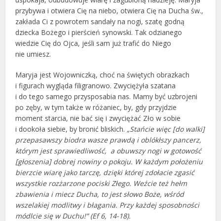
przybywa i otwiera Cię na niebo, otwiera Cię na Ducha św.,
zakłada Ci z powrotem sandały na nogi, szatę godną
dziecka Bożego i pierścień synowski. Tak odzianego
wiedzie Cię do Ojca, jeśli sam już trafić do Niego
nie umiesz.
Maryja jest Wojowniczką, choć na świętych obrazkach
i figurach wygląda filigranowo. Zwyciężyła szatana
i do tego samego przysposabia nas. Mamy być uzbrojeni
po zęby, w tym także w różaniec, by, gdy przyjdzie
moment starcia, nie bać się i zwyciężać Zło w sobie
i dookoła siebie, by bronić bliskich.
„Stańcie więc [do walki]
przepasawszy biodra wasze prawdą i oblókłszy pancerz,
którym jest sprawiedliwość, a obuwszy nogi w gotowość
[głoszenia] dobrej nowiny o pokoju. W każdym położeniu
bierzcie wiarę jako tarczę, dzięki której zdołacie zgasić
wszystkie rozżarzone pociski Złego. Weźcie też hełm
zbawienia i miecz Ducha, to jest słowo Boże, wśród
wszelakiej modlitwy i błagania. Przy każdej sposobności
módlcie się w Duchu!” (Ef 6, 14-18).