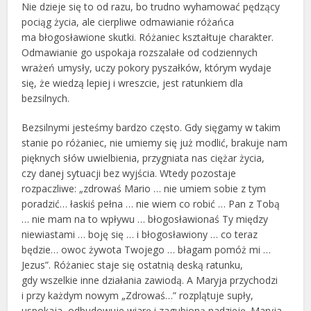
Nie dzieje się to od razu, bo trudno wyhamować pędzący
pociąg życia, ale cierpliwe odmawianie różańca
ma błogosławione skutki. Różaniec kształtuje charakter.
Odmawianie go uspokaja rozszalałe od codziennych
wrażeń umysły, uczy pokory pyszałków, którym wydaje
się, że wiedzą lepiej i wreszcie, jest ratunkiem dla
bezsilnych.
Bezsilnymi jesteśmy bardzo często. Gdy sięgamy w takim
stanie po różaniec, nie umiemy się już modlić, brakuje nam
pięknych słów uwielbienia, przygniata nas ciężar życia,
czy danej sytuacji bez wyjścia. Wtedy pozostaje
rozpaczliwe: „zdrowaś Mario … nie umiem sobie z tym
poradzić… łaskiś pełna … nie wiem co robić … Pan z Tobą
… nie mam na to wpływu … błogosławionaś Ty między
niewiastami … boję się … i błogosławiony … co teraz
będzie… owoc żywota Twojego … błagam pomóż mi …
Jezus”. Różaniec staje się ostatnią deską ratunku,
gdy wszelkie inne działania zawiodą. A Maryja przychodzi
i przy każdym nowym „Zdrowaś…” rozplątuje supły,
uspokaja, odbudowuje wiarę i zagubioną nadzieję. Maryja