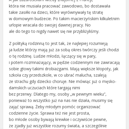
która nie musiała pracować zawodowo, bo dostawała
takie zasiłki na dzieci, które wyrównywały tę stratę
w domowym budżecie. Po takim macierzyńskim kilkuletnim
urlopie wracała do swojej dawnej pracy. No
ale do tego to nigdy nawet się nie przybliżyliśmy.
Z polityką rodzinną to jest tak, że najlepiej rozumieją
ja ludzie którzy mają już za sobą okres twórczy jeśli chodzi
o tę rodzinę. Ludzie młodzi, łączący się w pary,
i potem rozmnażający, w pędzie codziennym nie zawracają
sobie głowy takimi drobiazgami. Mają większe kłopoty, jak
szkoła czy przedszkole, w co ubrać malucha, szaleją
ze strachu gdy dziecko choruje. Nie mówiąc już o męsko-
damskich uczuciach które targają nimi
bez przerwy. Dlatego my, osoby „w pewnym wieku”,
ponieważ to wszystko już na nas nie działa, musimy się
zająć sprawą. Żeby młodym pomóc organizować
codzienne życie. Sprawa też nie jest prosta,
bo młode osoby bywają krewkie i oczywiście pewne,
że zjadły już wszystkie rozumy świata, a szczególnie