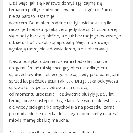
Dziś więc, jak się Państwo domyślają, zajmę się
tematem polityki rodzinnej, zwanej tak ogólnie. Sama
nie za bardzo jestem jej
wzorcem. Bo miałam rodzinę nie tyle wielodzietną ile
raczej jednodzietną, taką zero-jedynkową. Chociaż dalej
się mnoży bardziej obficie, ale już bez mojego osobistego
udziału, choć z osobistą aprobatą. Więc moje uwagi
wynikają raczej nie z doświadczeń, ale z obserwacji.
Nasza polityka rodzinna różnymi chadzała i chadza
drogami. Śmiać mi się chce gdy obecnie odkryciem
są przechowalnie kobiecego mleka, kiedy ja to pamiętam
sprzed lat pięćdziesięciu! Tak, tak! Druga taka odkrywcza
sprawa to książeczki zdrowia dla dziecka,
od momentu urodzenia. Też świetnie służyły już 50 lat
temu, i przez następne długie lata. Nie wiem jak jest teraz,
ale wtedy pielęgniarka przychodziła na początku, zaraz
po urodzeniu się dziecka do takiego domu, żeby nauczyć
młodą mamę obsługi malucha.
A jak zazdrościłam wtedy znajomej z Francji,