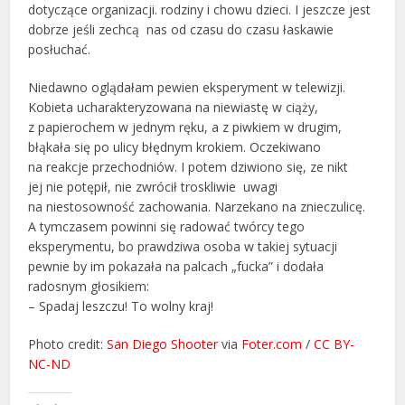
dotyczące organizacji. rodziny i chowu dzieci. I jeszcze jest
dobrze jeśli zechcą nas od czasu do czasu łaskawie
posłuchać.
Niedawno oglądałam pewien eksperyment w telewizji.
Kobieta ucharakteryzowana na niewiastę w ciąży,
z papierochem w jednym ręku, a z piwkiem w drugim,
błąkała się po ulicy błędnym krokiem. Oczekiwano
na reakcje przechodniów. I potem dziwiono się, ze nikt
jej nie potępił, nie zwrócił troskliwie uwagi
na niestosowność zachowania. Narzekano na znieczulicę.
A tymczasem powinni się radować twórcy tego
eksperymentu, bo prawdziwa osoba w takiej sytuacji
pewnie by im pokazała na palcach „fucka” i dodała
radosnym głosikiem:
– Spadaj leszczu! To wolny kraj!
Photo credit:
San Diego Shooter
via
Foter.com
/
CC BY-
NC-ND