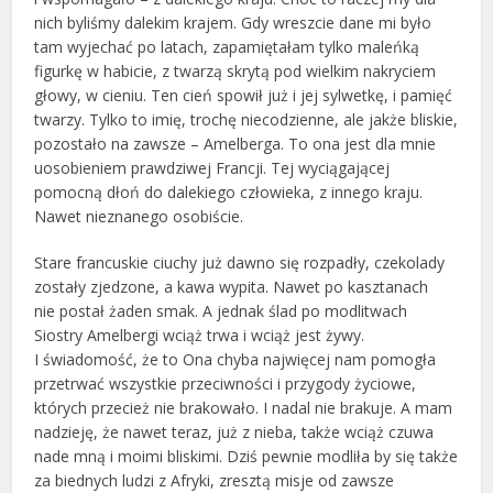
nich byliśmy dalekim krajem. Gdy wreszcie dane mi było
tam wyjechać po latach, zapamiętałam tylko maleńką
figurkę w habicie, z twarzą skrytą pod wielkim nakryciem
głowy, w cieniu. Ten cień spowił już i jej sylwetkę, i pamięć
twarzy. Tylko to imię, trochę niecodzienne, ale jakże bliskie,
pozostało na zawsze – Amelberga. To ona jest dla mnie
uosobieniem prawdziwej Francji. Tej wyciągającej
pomocną dłoń do dalekiego człowieka, z innego kraju.
Nawet nieznanego osobiście.
Stare francuskie ciuchy już dawno się rozpadły, czekolady
zostały zjedzone, a kawa wypita. Nawet po kasztanach
nie postał żaden smak. A jednak ślad po modlitwach
Siostry Amelbergi wciąż trwa i wciąż jest żywy.
I świadomość, że to Ona chyba najwięcej nam pomogła
przetrwać wszystkie przeciwności i przygody życiowe,
których przecież nie brakowało. I nadal nie brakuje. A mam
nadzieję, że nawet teraz, już z nieba, także wciąż czuwa
nade mną i moimi bliskimi. Dziś pewnie modliła by się także
za biednych ludzi z Afryki, zresztą misje od zawsze