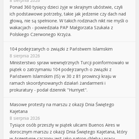
8 sierpnia 2026
Ponad 360 tysięcy dzieci żyje w skrajnym ubóstwie, czyli
ich podstawowe potrzeby, takie jak jedzenie czy dach nad
głową, nie są spełnione. W takich rodzinach nikt nie myśli o
wakacjach - powiedziała PAP Małgorzata Szukała z
Polskiego Czerwonego Krzyża.
104 podejrzanych o związki z Państwem Islamskim
8 sierpnia 2026
Ministerstwo spraw wewnętrznych Turcji poinformowało w
piątek o zatrzymaniu 104 podejrzanych o związki z
Państwem Islamskim (IS) w 30 z 81 prowincji kraju w
ramach skoordynowanych działań żandarmerii i
prokuratury - podał dziennik "Hurriyet".
Masowe protesty na marszu z okazji Dnia Świętego
Kajetana
8 sierpnia 2026
Tysiące osób przeszły w piątek ulicami Buenos Aires w
dorocznym marszu z okazji Dnia Świętego Kajetana, który
w Argentynie czczony jest jako patron chleba i pracy.