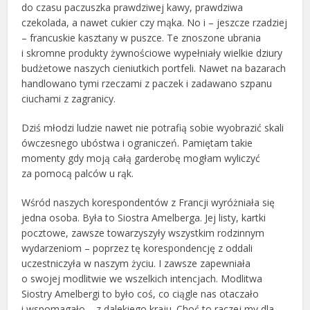
do czasu paczuszka prawdziwej kawy, prawdziwa
czekolada, a nawet cukier czy mąka. No i – jeszcze rzadziej
– francuskie kasztany w puszce. Te znoszone ubrania
i skromne produkty żywnościowe wypełniały wielkie dziury
budżetowe naszych cieniutkich portfeli. Nawet na bazarach
handlowano tymi rzeczami z paczek i zadawano szpanu
ciuchami z zagranicy.
Dziś młodzi ludzie nawet nie potrafią sobie wyobrazić skali
ówczesnego ubóstwa i ograniczeń. Pamiętam takie
momenty gdy moją całą garderobę mogłam wyliczyć
za pomocą palców u rąk.
Wśród naszych korespondentów z Francji wyróżniała się
jedna osoba. Była to Siostra Amelberga. Jej listy, kartki
pocztowe, zawsze towarzyszyły wszystkim rodzinnym
wydarzeniom – poprzez tę korespondencję z oddali
uczestniczyła w naszym życiu. I zawsze zapewniała
o swojej modlitwie we wszelkich intencjach. Modlitwa
Siostry Amelbergi to było coś, co ciągle nas otaczało
i wspomagało – z dalekiego kraju. Choć to raczej my dla