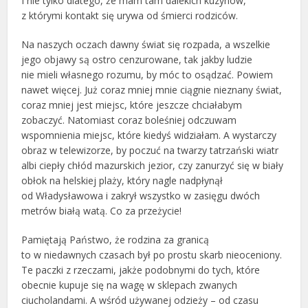
I nie tylko dlatego, że mam tam dalekich kuzynów,
z którymi kontakt się urywa od śmierci rodziców.
Na naszych oczach dawny świat się rozpada, a wszelkie
jego objawy są ostro cenzurowane, tak jakby ludzie
nie mieli własnego rozumu, by móc to osądzać. Powiem
nawet więcej. Już coraz mniej mnie ciągnie nieznany świat,
coraz mniej jest miejsc, które jeszcze chciałabym
zobaczyć. Natomiast coraz boleśniej odczuwam
wspomnienia miejsc, które kiedyś widziałam. A wystarczy
obraz w telewizorze, by poczuć na twarzy tatrzański wiatr
albi ciepły chłód mazurskich jezior, czy zanurzyć się w biały
obłok na helskiej plaży, który nagle nadpłynął
od Władysławowa i zakrył wszystko w zasięgu dwóch
metrów białą watą. Co za przeżycie!
Pamiętają Państwo, że rodzina za granicą
to w niedawnych czasach był po prostu skarb nieoceniony.
Te paczki z rzeczami, jakże podobnymi do tych, które
obecnie kupuje się na wagę w sklepach zwanych
ciucholandami. A wśród używanej odzieży – od czasu