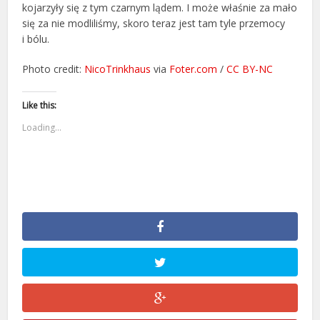
kojarzyły się z tym czarnym lądem. I może właśnie za mało
się za nie modliliśmy, skoro teraz jest tam tyle przemocy
i bólu.
Photo credit:
NicoTrinkhaus
via
Foter.com
/
CC BY-NC
Like this:
Loading...