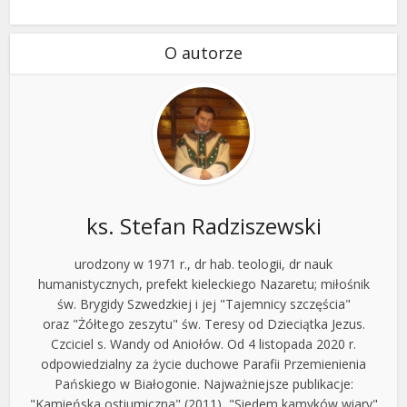
O autorze
ks. Stefan Radziszewski
urodzony w 1971 r., dr hab. teologii, dr nauk
humanistycznych, prefekt kieleckiego Nazaretu; miłośnik
św. Brygidy Szwedzkiej i jej "Tajemnicy szczęścia"
oraz "Żółtego zeszytu" św. Teresy od Dzieciątka Jezus.
Czciciel s. Wandy od Aniołów. Od 4 listopada 2020 r.
odpowiedzialny za życie duchowe Parafii Przemienienia
Pańskiego w Białogonie. Najważniejsze publikacje:
"Kamieńska ostiumiczna" (2011), "Siedem kamyków wiary"