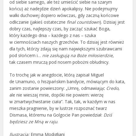
od siebie samego, ale też umieścić siebie na szarym
końcu) aż nadejdzie dzień apokalipsy. Nie podejmujmy
walki duchowej dopiero wówczas, gdy zaczną końcowe
odliczanie (jakieś ostateczne
final countdown
). Dzisiaj jest
dobry czas, najlepszy czas, by zacząć szukać Boga,
który każdego dnia – każdego z nas – szuka
w ciemnościach naszych grzechów. To dzisiaj jest również
dla tych, którzy zdają się nam największymi szubrawcami
pod słońcem i…
nie zasługują na Boże miłosierdzie
,
tak czasem mruczą pod nosem pobożni obłudnicy.
To trochę jak w anegdocie, którą zapisał Miguel
de Unamuno, o hiszpańskim bandycie, mówiącym do kata,
zanim zostanie powieszony: „Umrę, odmawiając
Credo
,
ale nie wieszaj mnie, dopóki nie powiem: wierzę
w zmartwychwstanie ciała”. Tak, tak, w każdym w nas
mieszka pragnienie, by w lustrze rozpoznać twarz
Dismasa, któremu na Golgocie Pan powiedział:
Dziś
będziesz ze Mną w raju
.
Ilustracja:
Emma Modigliani