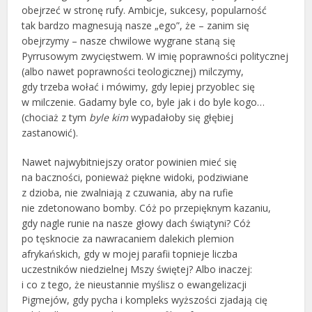
obejrzeć w stronę rufy. Ambicje, sukcesy, popularność
tak bardzo magnesują nasze „ego”, że – zanim się
obejrzymy – nasze chwilowe wygrane staną się
Pyrrusowym zwycięstwem. W imię poprawności politycznej
(albo nawet poprawności teologicznej) milczymy,
gdy trzeba wołać i mówimy, gdy lepiej przyoblec się
w milczenie. Gadamy byle co, byle jak i do byle kogo…
(chociaż z tym
byle kim
wypadałoby się głębiej
zastanowić).
Nawet najwybitniejszy orator powinien mieć się
na baczności, ponieważ piękne widoki, podziwiane
z dzioba, nie zwalniają z czuwania, aby na rufie
nie zdetonowano bomby. Cóż po przepięknym kazaniu,
gdy nagle runie na nasze głowy dach świątyni? Cóż
po tęsknocie za nawracaniem dalekich plemion
afrykańskich, gdy w mojej parafii topnieje liczba
uczestników niedzielnej Mszy świętej? Albo inaczej:
i co z tego, że nieustannie myślisz o ewangelizacji
Pigmejów, gdy pycha i kompleks wyższości zjadają cię