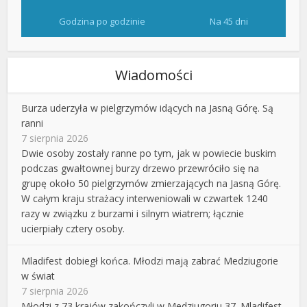
Godzina po godzinie
Na 45 dni
Wiadomości
Burza uderzyła w pielgrzymów idących na Jasną Górę. Są
ranni
7 sierpnia 2026
Dwie osoby zostały ranne po tym, jak w powiecie buskim
podczas gwałtownej burzy drzewo przewróciło się na
grupę około 50 pielgrzymów zmierzających na Jasną Górę.
W całym kraju strażacy interweniowali w czwartek 1240
razy w związku z burzami i silnym wiatrem; łącznie
ucierpiały cztery osoby.
Mladifest dobiegł końca. Młodzi mają zabrać Medziugorie
w świat
7 sierpnia 2026
Młodzi z 73 krajów zakończyli w Medziugoriu 37. Mladifest,