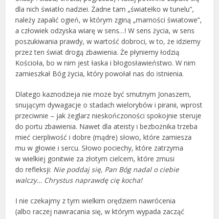
dla nich światło nadziei. Żadne tam „światełko w tunelu”,
należy zapalić ogień, w którym zginą „marności światowe”,
a człowiek odzyska wiarę w sens…! W sens życia, w sens
poszukiwania prawdy, w wartość dobroci, w to, że idziemy
przez ten świat drogą zbawienia. Że płyniemy łodzią
Kościoła, bo w nim jest łaska i błogosławieństwo. W nim
zamieszkał Bóg życia, który powołał nas do istnienia.
Dlatego kaznodzieja nie może być smutnym Jonaszem,
snującym dywagacje o stadach wielorybów i piranii, wprost
przeciwnie – jak żeglarz nieskończoności spokojnie steruje
do portu zbawienia. Nawet dla ateisty i bezbożnika trzeba
mieć cierpliwość i dobre (mądre) słowo, które zamiesza
mu w głowie i sercu. Słowo pociechy, które zatrzyma
w wielkiej gonitwie za złotym cielcem, które zmusi
do refleksji:
Nie poddaj się, Pan Bóg nadal o ciebie
walczy… Chrystus naprawdę cię kocha!
I nie czekajmy z tym wielkim orędziem nawrócenia
(albo raczej nawracania się, w którym wypada zacząć