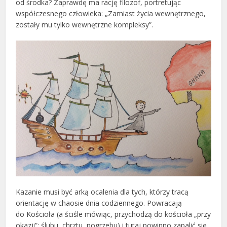
od środka? Zaprawdę ma rację filozof, portretując
współczesnego człowieka: „Zamiast życia wewnętrznego,
zostały mu tylko wewnętrzne kompleksy”.
Kazanie musi być arką ocalenia dla tych, którzy tracą
orientację w chaosie dnia codziennego. Powracają
do Kościoła (a ściśle mówiąc, przychodzą do kościoła „przy
okazji”: ślubu, chrztu, pogrzebu) i tutaj powinno zapalić się