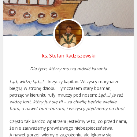
ks. Stefan Radziszewski
Dla tych, którzy muszą mówić kazania
Ląd, widzę ląd…!
– krzyczy kapitan. Wszyscy marynarze
biegną w stronę dziobu. Tymczasem stary bosman,
patrząc w kierunku rufy, mruczy pod nosem:
Ląd…? Ja też
widzę lont, który już się tli – za chwilę będzie wielkie
bum, a nawet bum-burum, i wszyscy pójdziemy na dno!
Często tak bardzo wpatrzeni jesteśmy w to, co przed nami,
że nie zauważamy prawdziwego niebezpieczeństwa.
A nawet gorzej: wiemy o zagrożeniu, ale lękamy się