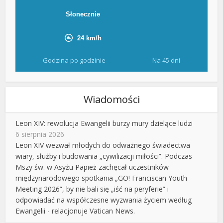
Godzina po godzinie
Na 45 dni
Wiadomości
Leon XIV: rewolucja Ewangelii burzy mury dzielące ludzi
6 sierpnia 2026
Leon XIV wezwał młodych do odważnego świadectwa
wiary, służby i budowania „cywilizacji miłości”. Podczas
Mszy św. w Asyżu Papież zachęcał uczestników
międzynarodowego spotkania „GO! Franciscan Youth
Meeting 2026”, by nie bali się „iść na peryferie” i
odpowiadać na współczesne wyzwania życiem według
Ewangelii - relacjonuje Vatican News.