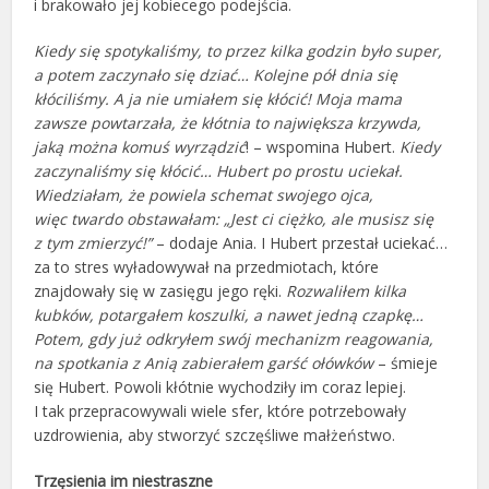
i brakowało jej kobiecego podejścia.
Kiedy się spotykaliśmy, to przez kilka godzin było super,
a potem zaczynało się dziać… Kolejne pół dnia się
kłóciliśmy. A ja nie umiałem się kłócić! Moja mama
zawsze powtarzała, że kłótnia to największa krzywda,
jaką można komuś wyrządzić
! – wspomina Hubert.
Kiedy
zaczynaliśmy się kłócić… Hubert po prostu uciekał.
Wiedziałam, że powiela schemat swojego ojca,
więc twardo obstawałam: „Jest ci ciężko, ale musisz się
z tym zmierzyć!”
– dodaje Ania. I Hubert przestał uciekać…
za to stres wyładowywał na przedmiotach, które
znajdowały się w zasięgu jego ręki.
Rozwaliłem kilka
kubków, potargałem koszulki, a nawet jedną czapkę…
Potem, gdy już odkryłem swój mechanizm reagowania,
na spotkania z Anią zabierałem garść ołówków
– śmieje
się Hubert. Powoli kłótnie wychodziły im coraz lepiej.
I tak przepracowywali wiele sfer, które potrzebowały
uzdrowienia, aby stworzyć szczęśliwe małżeństwo.
Trzęsienia im niestraszne