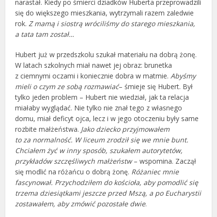
narastał. Kiedy po śmierci dziadków Huberta przeprowadzili
się do większego mieszkania, wytrzymali razem zaledwie
rok.
Z mamą i siostrą wróciliśmy do starego mieszkania,
a tata tam został…
Hubert już w przedszkolu szukał materiału na dobrą żonę.
W latach szkolnych miał nawet jej obraz: brunetka
z ciemnymi oczami i koniecznie dobra w matmie.
Abyśmy
mieli o czym ze sobą rozmawiać
– śmieje się Hubert. Był
tylko jeden problem – Hubert nie wiedział, jak ta relacja
miałaby wyglądać. Nie tylko nie znał tego z własnego
domu, miał deficyt ojca, lecz i w jego otoczeniu były same
rozbite małżeństwa.
Jako dziecko przyjmowałem
to za normalność. W liceum zrodził się we mnie bunt.
Chciałem żyć w inny sposób, szukałem autorytetów,
przykładów szczęśliwych małżeństw
– wspomina. Zaczął
się modlić na różańcu o dobrą żonę.
Różaniec mnie
fascynował. Przychodziłem do kościoła, aby pomodlić się
trzema dziesiątkami jeszcze przed Mszą, a po Eucharystii
zostawałem, aby zmówić pozostałe dwie
.