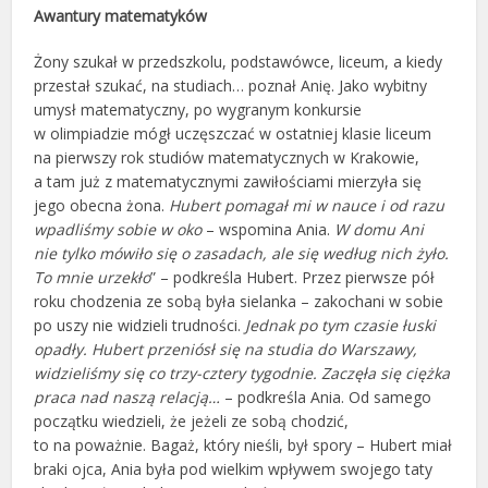
Awantury matematyków
Żony szukał w przedszkolu, podstawówce, liceum, a kiedy
przestał szukać, na studiach… poznał Anię. Jako wybitny
umysł matematyczny, po wygranym konkursie
w olimpiadzie mógł uczęszczać w ostatniej klasie liceum
na pierwszy rok studiów matematycznych w Krakowie,
a tam już z matematycznymi zawiłościami mierzyła się
jego obecna żona.
Hubert pomagał mi w nauce i od razu
wpadliśmy sobie w oko
– wspomina Ania.
W domu Ani
nie tylko mówiło się o zasadach, ale się według nich żyło.
To mnie urzekło
” – podkreśla Hubert. Przez pierwsze pół
roku chodzenia ze sobą była sielanka – zakochani w sobie
po uszy nie widzieli trudności.
Jednak po tym czasie łuski
opadły. Hubert przeniósł się na studia do Warszawy,
widzieliśmy się co trzy-cztery tygodnie. Zaczęła się ciężka
praca nad naszą relacją…
– podkreśla Ania. Od samego
początku wiedzieli, że jeżeli ze sobą chodzić,
to na poważnie. Bagaż, który nieśli, był spory – Hubert miał
braki ojca, Ania była pod wielkim wpływem swojego taty