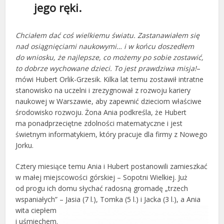
jego ręki.
Chciałem dać coś wielkiemu światu. Zastanawiałem się
nad osiągnięciami naukowymi… i w końcu doszedłem
do wniosku, że najlepsze, co możemy po sobie zostawić,
to dobrze wychowane dzieci. To jest prawdziwa misja!
–
mówi Hubert Orlik-Grzesik. Kilka lat temu zostawił intratne
stanowisko na uczelni i zrezygnował z rozwoju kariery
naukowej w Warszawie, aby zapewnić dzieciom właściwe
środowisko rozwoju. Żona Ania podkreśla, że Hubert
ma ponadprzeciętne zdolności matematyczne i jest
świetnym informatykiem, który pracuje dla firmy z Nowego
Jorku.
Cztery miesiące temu Ania i Hubert postanowili zamieszkać
w małej miejscowości górskiej – Sopotni Wielkiej. Już
od progu ich domu słychać radosną gromadę „trzech
wspaniałych” – Jasia (7 l.), Tomka (5 l.) i Jacka (3 l.), a Ania
wita ciepłem
i uśmiechem.