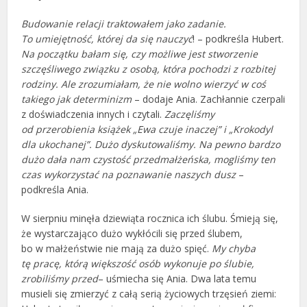
Budowanie relacji traktowałem jako zadanie.
To umiejętność, której da się nauczyć
! – podkreśla Hubert.
Na początku bałam się, czy możliwe jest stworzenie
szczęśliwego związku z osobą, która pochodzi z rozbitej
rodziny. Ale zrozumiałam, że nie wolno wierzyć w coś
takiego jak determinizm
– dodaje Ania. Zachłannie czerpali
z doświadczenia innych i czytali.
Zaczęliśmy
od przerobienia książek „Ewa czuje inaczej” i „Krokodyl
dla ukochanej”. Dużo dyskutowaliśmy. Na pewno bardzo
dużo dała nam czystość przedmałżeńska, mogliśmy ten
czas wykorzystać na poznawanie naszych dusz
–
podkreśla Ania.
W sierpniu minęła dziewiąta rocznica ich ślubu. Śmieją się,
że wystarczająco dużo wykłócili się przed ślubem,
bo w małżeństwie nie mają za dużo spięć.
My chyba
tę pracę, którą większość osób wykonuje po ślubie,
zrobiliśmy przed
– uśmiecha się Ania. Dwa lata temu
musieli się zmierzyć z całą serią życiowych trzęsień ziemi: