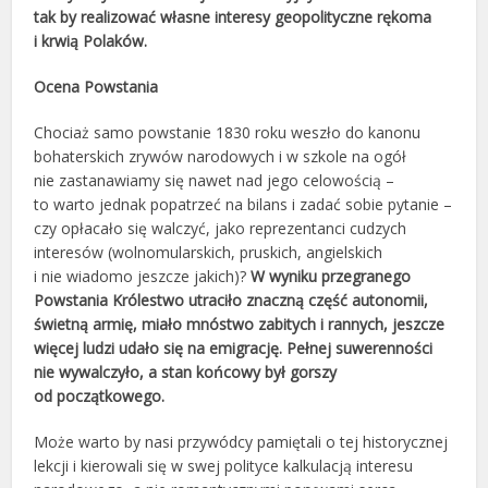
tak by realizować własne interesy geopolityczne rękoma
i krwią Polaków.
Ocena Powstania
Chociaż samo powstanie 1830 roku weszło do kanonu
bohaterskich zrywów narodowych i w szkole na ogół
nie zastanawiamy się nawet nad jego celowością –
to warto jednak popatrzeć na bilans i zadać sobie pytanie –
czy opłacało się walczyć, jako reprezentanci cudzych
interesów (wolnomularskich, pruskich, angielskich
i nie wiadomo jeszcze jakich)?
W wyniku przegranego
Powstania Królestwo utraciło znaczną część autonomii,
świetną armię, miało mnóstwo zabitych i rannych, jeszcze
więcej ludzi udało się na emigrację. Pełnej suwerenności
nie wywalczyło, a stan końcowy był gorszy
od początkowego.
Może warto by nasi przywódcy pamiętali o tej historycznej
lekcji i kierowali się w swej polityce kalkulacją interesu