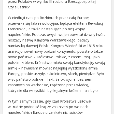
przez Polaków w wyniku III rozbioru Rzeczypospolitej.
Czy słusznie?
W niedługi czas po Rozbiorach przez całą Europę
przewaliła się fala rewolucyjna, będąca efektem Rewolucji
Francuskiej, a także następujące po niej wojny
napoleońskie. Podczas owych wojen powstał dziwny twór,
noszący nazwę Księstwa Warszawskiego, będący
namiastką dawnej Polski. Kongres Wiedeński w 1815 roku
usankcjonował nowy podział kontynentu, powstało także
nowe państwo – Królestwo Polskie, z carem Rosji, jako
polskim królem. Królestwo miało swoją konstytucję, swoją
armię – nawiasem mówiąc najlepiej wyszkoloną armię
Europy, polskie urzędy, szkolnictwo, skarb, pieniądze. Było
więc państwo polskie – fakt, że okrojone, bez ziem
zabranych na wschodzie, rządzone przez władcę,
który nie dla wszystkich był legalnym królem – ale było!
W tym samym czasie, gdy rząd Królestwa usiłował
w trudzie podnosić kraj ze zniszczeń po wojnach
napoleońskich Europę przenikały nici spisków