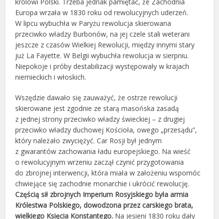
królowi Polski. Trzeba jednak pamiętać, że Zachodnia
Europa wrzała w 1830 roku od rewolucyjnych uderzeń.
W lipcu wybuchła w Paryżu rewolucja skierowana
przeciwko władzy Burbonów, na jej czele stali weterani
jeszcze z czasów Wielkiej Rewolucji, między innymi stary
już La Fayette. W Belgii wybuchła rewolucja w sierpniu.
Niepokoje i próby destabilizacji występowały w krajach
niemieckich i włoskich.
Wszędzie dawało się zauważyć, że ostrze rewolucji
skierowane jest zgodnie ze starą masońska zasadą
z jednej strony przeciwko władzy świeckiej – z drugiej
przeciwko władzy duchowej Kościoła, owego „przesądu”,
który należało zwyciężyć. Car Rosji był jednym
z gwarantów zachowania ładu europejskiego. Na wieść
o rewolucyjnym wrzeniu zaczął czynić przygotowania
do zbrojnej interwencji, która miała w założeniu wspomóc
chwiejące się zachodnie monarchie i ukrócić rewolucję.
Częścią sił zbrojnych Imperium Rosyjskiego była armia
Królestwa Polskiego, dowodzona przez carskiego brata,
wielkiego Księcia Konstantego.
Na jesieni 1830 roku dały