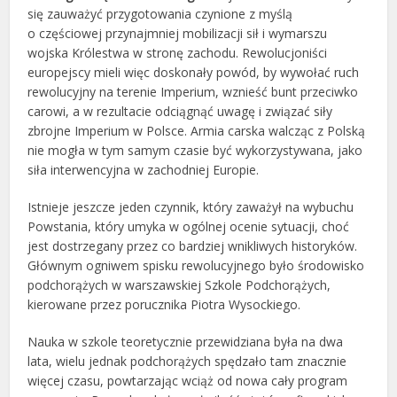
się zauważyć przygotowania czynione z myślą
o częściowej przynajmniej mobilizacji sił i wymarszu
wojska Królestwa w stronę zachodu. Rewolucjoniści
europejscy mieli więc doskonały powód, by wywołać ruch
rewolucyjny na terenie Imperium, wznieść bunt przeciwko
carowi, a w rezultacie odciągnąć uwagę i związać siły
zbrojne Imperium w Polsce. Armia carska walcząc z Polską
nie mogła w tym samym czasie być wykorzystywana, jako
siła interwencyjna w zachodniej Europie.
Istnieje jeszcze jeden czynnik, który zaważył na wybuchu
Powstania, który umyka w ogólnej ocenie sytuacji, choć
jest dostrzegany przez co bardziej wnikliwych historyków.
Głównym ogniwem spisku rewolucyjnego było środowisko
podchorążych w warszawskiej Szkole Podchorążych,
kierowane przez porucznika Piotra Wysockiego.
Nauka w szkole teoretycznie przewidziana była na dwa
lata, wielu jednak podchorążych spędzało tam znacznie
więcej czasu, powtarzając wciąż od nowa cały program