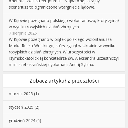
dziennik "Wall Street Journal". Najbardziej skrajny
scenariusz to ograniczone wtargnięcie lądowe.
W Kijowie pożegnano polskiego wolontariusza, który zginął
w wyniku rosyjskich działań zbrojnych
7 sierpnia 2026
W Kijowie pożegnano w piątek polskiego wolontariusza
Marka Ruska-Wolskiego, który zginął w Ukrainie w wyniku
rosyjskich działań zbrojnych. W uroczystości w
rzymskokatolickiej konkatedrze św. Aleksandra uczestniczył
m.in. szef ukraińskiej dyplomacji Andrij Sybiha.
Zobacz artykuł z przeszłości
marzec 2025
(1)
styczeń 2025
(2)
grudzień 2024
(6)