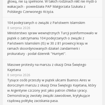
głową, nie są spełnione. W takich rodzinach nikt nie myśli o
wakacjach - powiedziała PAP Małgorzata Szukała z
Polskiego Czerwonego Krzyża.
104 podejrzanych o związki z Państwem Islamskim
8 sierpnia 2026
Ministerstwo spraw wewnętrznych Turcji poinformowało w
piątek o zatrzymaniu 104 podejrzanych o związki z
Państwem Islamskim (IS) w 30 z 81 prowincji kraju w
ramach skoordynowanych działań żandarmerii i
prokuratury - podał dziennik "Hurriyet".
Masowe protesty na marszu z okazji Dnia Świętego
Kajetana
8 sierpnia 2026
Tysiące osób przeszły w piątek ulicami Buenos Aires w
dorocznym marszu z okazji Dnia Świętego Kajetana, który
w Argentynie czczony jest jako patron chleba i pracy.
Demonstrację zwołały związki zawodowe, krytykujące
rządową politykę zaciskania pasa.