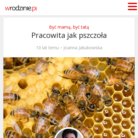
Być mamą, być tatą
Pracowita jak pszczoła
10 lat temu
Joanna Jakubowska