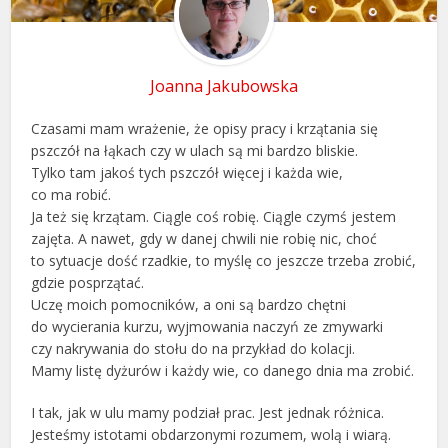
Joanna Jakubowska
Czasami mam wrażenie, że opisy pracy i krzątania się
pszczół na łąkach czy w ulach są mi bardzo bliskie.
Tylko tam jakoś tych pszczół więcej i każda wie,
co ma robić.
Ja też się krzątam. Ciągle coś robię. Ciągle czymś jestem
zajęta. A nawet, gdy w danej chwili nie robię nic, choć
to sytuacje dość rzadkie, to myślę co jeszcze trzeba zrobić,
gdzie posprzątać.
Uczę moich pomocników, a oni są bardzo chętni
do wycierania kurzu, wyjmowania naczyń ze zmywarki
czy nakrywania do stołu do na przykład do kolacji.
Mamy listę dyżurów i każdy wie, co danego dnia ma zrobić.
I tak, jak w ulu mamy podział prac. Jest jednak różnica.
Jesteśmy istotami obdarzonymi rozumem, wolą i wiarą.