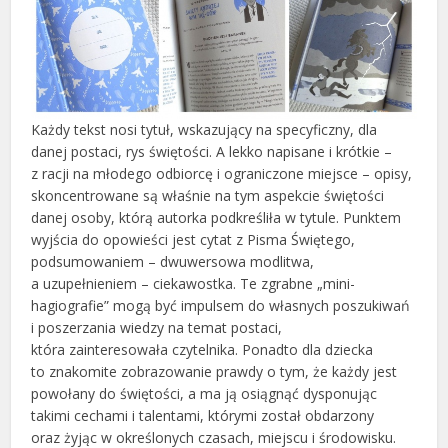
Każdy tekst nosi tytuł, wskazujący na specyficzny, dla
danej postaci, rys świętości. A lekko napisane i krótkie –
z racji na młodego odbiorcę i ograniczone miejsce – opisy,
skoncentrowane są właśnie na tym aspekcie świętości
danej osoby, którą autorka podkreśliła w tytule. Punktem
wyjścia do opowieści jest cytat z Pisma Świętego,
podsumowaniem – dwuwersowa modlitwa,
a uzupełnieniem – ciekawostka. Te zgrabne „mini-
hagiografie” mogą być impulsem do własnych poszukiwań
i poszerzania wiedzy na temat postaci,
która zainteresowała czytelnika. Ponadto dla dziecka
to znakomite zobrazowanie prawdy o tym, że każdy jest
powołany do świętości, a ma ją osiągnąć dysponując
takimi cechami i talentami, którymi został obdarzony
oraz żyjąc w określonych czasach, miejscu i środowisku.