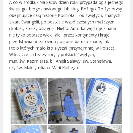
A co w środku? Na każdy dzień roku przypada opis jednego
świętego, błogosławionego lub sługi Bożego. To życiorysy
obejmujące całą historię Kościoła – od świętych, znanych
z kart Ewangelii, po postacie współczesnych mężczyzn
i kobiet, którzy osiągnęli Niebo. Autorka wędruje z nami
nie tylko poprzez wieki, ale i przez kontynenty i kraje,
przedstawiając zarówno postacie bardzo znane, jak
i te o których mało kto słyszał (przynajmniej w Polsce).
W książce są też życiorysy polskich świętych,
m.in. św. Kazimierza, bł. Anieli Salawy, św. Stanisława,
czy św. Maksymiliana Marii Kolbego.