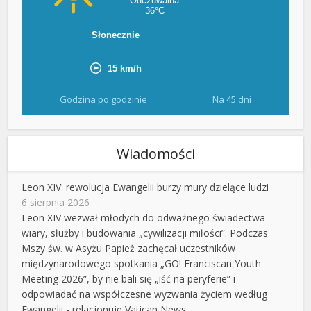
Godzina po godzinie
Na 45 dni
Wiadomości
Leon XIV: rewolucja Ewangelii burzy mury dzielące ludzi
6 sierpnia 2026
Leon XIV wezwał młodych do odważnego świadectwa
wiary, służby i budowania „cywilizacji miłości”. Podczas
Mszy św. w Asyżu Papież zachęcał uczestników
międzynarodowego spotkania „GO! Franciscan Youth
Meeting 2026”, by nie bali się „iść na peryferie” i
odpowiadać na współczesne wyzwania życiem według
Ewangelii - relacjonuje Vatican News.