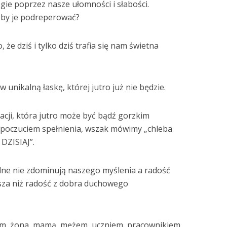
e poprzez nasze ułomności i słabości.
żeby je podreperować?
że dziś i tylko dziś trafia się nam świetna
 unikalną łaskę, której jutro już nie będzie.
acji, która jutro może być bądź gorzkim
oczuciem spełnienia, wszak mówimy „chleba
DZISIAJ”.
alne nie zdominują naszego myślenia a radość
ksza niż radość z dobra duchowego
iem, żona, mamą, mężem, uczniem, pracownikiem