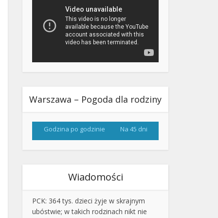
Warszawa – Pogoda dla rodziny
Godzina po godzinie
Na 45 dni
Wiadomości
PCK: 364 tys. dzieci żyje w skrajnym
ubóstwie; w takich rodzinach nikt nie