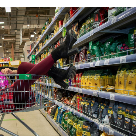
Stefan Radziszewski
ks. Stefan Radziszewski