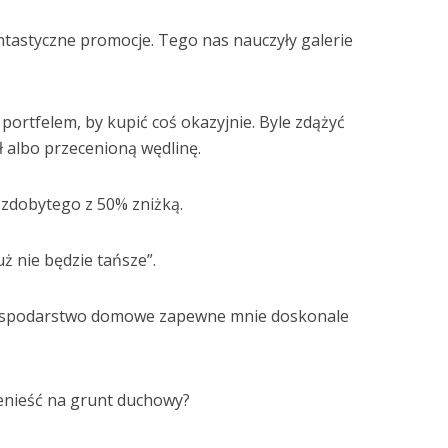
antastyczne promocje. Tego nas nauczyły galerie
portfelem, by kupić coś okazyjnie. Byle zdążyć
ł albo przecenioną wędlinę.
 zdobytego z 50% zniżką.
ż nie będzie tańsze”.
ospodarstwo domowe zapewne mnie doskonale
enieść na grunt duchowy?