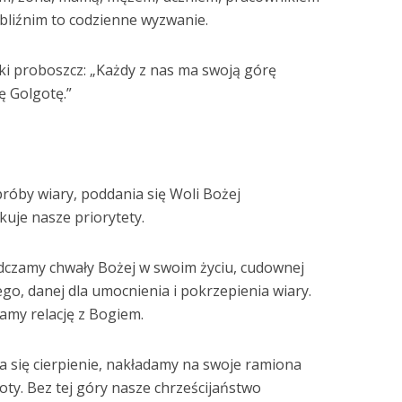
bliźnim to codzienne wyzwanie.
ski proboszcz: „Każdy z nas ma swoją górę
ę Golgotę.”
óby wiary, poddania się Woli Bożej
kuje nasze priorytety.
dczamy chwały Bożej w swoim życiu, cudownej
ego, danej dla umocnienia i pokrzepienia wiary.
amy relację z Bogiem.
ia się cierpienie, nakładamy na swoje ramiona
oty. Bez tej góry nasze chrześcijaństwo