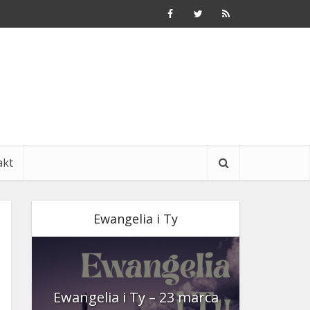
akt
Ewangelia i Ty
nia
Ewangelia i Ty – 23 marca
Ewangeli