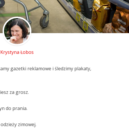
Krystyna Łobos
amy gazetki reklamowe i śledzimy plakaty,
iesz za grosz.
yn do prania.
odzieży zimowej.