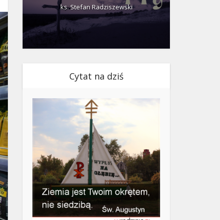
ks. Stefan Radziszewski
ks.
Cytat na dziś