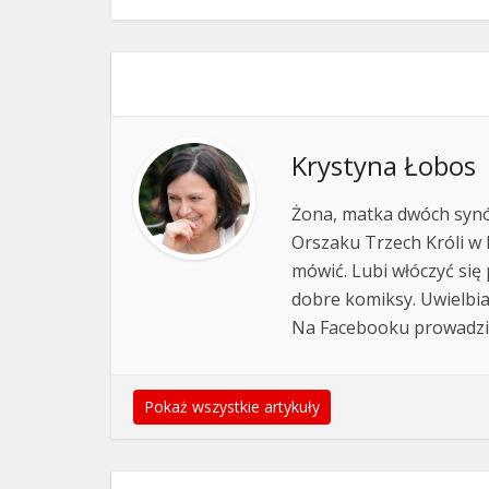
Krystyna Łobos
Żona, matka dwóch synów 
Orszaku Trzech Króli w 
mówić. Lubi włóczyć się 
dobre komiksy. Uwielbi
Na Facebooku prowadzi
Pokaż wszystkie artykuły