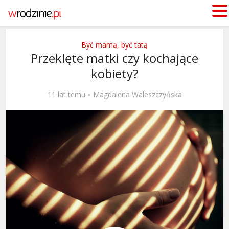
Być mamą, być tatą
Przeklęte matki czy kochające
kobiety?
11 lat temu
Magdalena Waleszczyńska