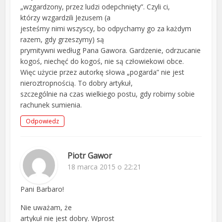
„wzgardzony, przez ludzi odepchnięty”. Czyli ci,
którzy wzgardzili Jezusem (a
jesteśmy nimi wszyscy, bo odpychamy go za każdym
razem, gdy grzeszymy) są
prymitywni według Pana Gawora. Gardzenie, odrzucanie
kogoś, niechęć do kogoś, nie są człowiekowi obce.
Więc użycie przez autorkę słowa „pogarda” nie jest
nieroztropnością. To dobry artykuł,
szczególnie na czas wielkiego postu, gdy robimy sobie
rachunek sumienia.
Odpowiedz
Piotr Gawor
18 marca 2015 o 22:21
Pani Barbaro!
Nie uważam, że
artykuł nie jest dobry. Wprost