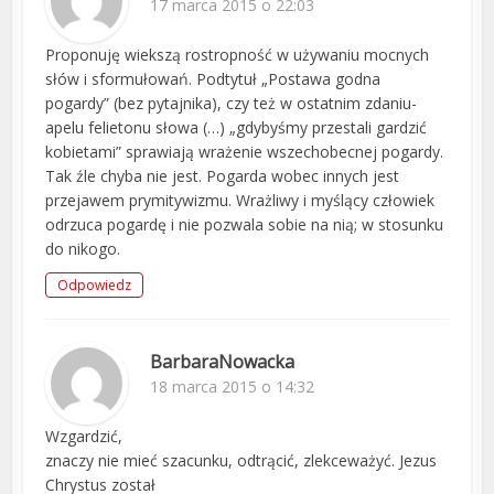
17 marca 2015 o 22:03
Proponuję wiekszą rostropność w używaniu mocnych
słów i sformułowań. Podtytuł „Postawa godna
pogardy” (bez pytajnika), czy też w ostatnim zdaniu-
apelu felietonu słowa (…) „gdybyśmy przestali gardzić
kobietami” sprawiają wrażenie wszechobecnej pogardy.
Tak źle chyba nie jest. Pogarda wobec innych jest
przejawem prymitywizmu. Wrażliwy i myślący człowiek
odrzuca pogardę i nie pozwala sobie na nią; w stosunku
do nikogo.
Odpowiedz
BarbaraNowacka
18 marca 2015 o 14:32
Wzgardzić,
znaczy nie mieć szacunku, odtrącić, zlekceważyć. Jezus
Chrystus został