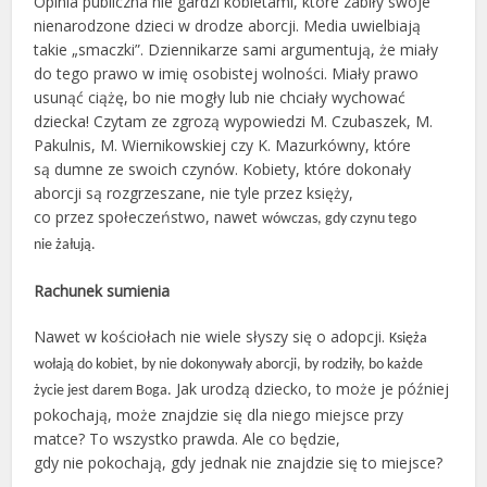
Opinia publiczna nie gardzi kobietami, które zabiły swoje
nienarodzone dzieci w drodze aborcji. Media uwielbiają
takie „smaczki”. Dziennikarze sami argumentują, że miały
do tego prawo w imię osobistej wolności. Miały prawo
usunąć ciążę, bo nie mogły lub nie chciały wychować
dziecka! Czytam ze zgrozą wypowiedzi M. Czubaszek, M.
Pakulnis, M. Wiernikowskiej czy K. Mazurkówny, które
są dumne ze swoich czynów. Kobiety, które dokonały
aborcji są rozgrzeszane, nie tyle przez księży,
co przez społeczeństwo, nawet
wówczas, gdy czynu tego
nie żałują.
Rachunek sumienia
Nawet w kościołach nie wiele słyszy się o adopcji.
Księża
wołają do kobiet, by nie dokonywały aborcji, by rodziły, bo każde
Jak urodzą dziecko, to może je później
życie jest darem Boga.
pokochają, może znajdzie się dla niego miejsce przy
matce? To wszystko prawda. Ale co będzie,
gdy nie pokochają, gdy jednak nie znajdzie się to miejsce?