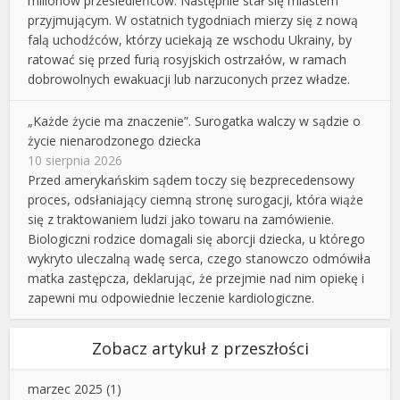
milionów przesiedleńców. Następnie stał się miastem
przyjmującym. W ostatnich tygodniach mierzy się z nową
falą uchodźców, którzy uciekają ze wschodu Ukrainy, by
ratować się przed furią rosyjskich ostrzałów, w ramach
dobrowolnych ewakuacji lub narzuconych przez władze.
„Każde życie ma znaczenie”. Surogatka walczy w sądzie o
życie nienarodzonego dziecka
10 sierpnia 2026
Przed amerykańskim sądem toczy się bezprecedensowy
proces, odsłaniający ciemną stronę surogacji, która wiąże
się z traktowaniem ludzi jako towaru na zamówienie.
Biologiczni rodzice domagali się aborcji dziecka, u którego
wykryto uleczalną wadę serca, czego stanowczo odmówiła
matka zastępcza, deklarując, że przejmie nad nim opiekę i
zapewni mu odpowiednie leczenie kardiologiczne.
Zobacz artykuł z przeszłości
marzec 2025
(1)