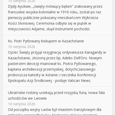
10 sierpnia 2026
Djidji Ayokwe, „święty mówiący bęben” zrabowany przez
francuskie wojska kolonialne w 1916 roku, został po raz
pierwszy publicznie pokazany mieszkańcom Wybrzeża
Kości Słoniowej. Ceremonia odbyła się w piątek w
miejscowości Adjame, skąd instrument pochodzi.
Ks. Piotr Pytlowany biskupem w Kazachstanie
10 sierpnia 2026
Ojciec Święty przyjął rezygnację ordynariusza Karagandy w
Kazachstanie, złożoną przez bp. Adelio Dell’Oro. Nowym
pasterzem diecezji mianował ks. Piotra Pytlowanego,
kapłana archidiecezji przemyskiej, dotychczasowego
proboszcza katedry w Astanie i rzecznika Konferencji
Episkopatu Azji Środkowej - podaje Vatican News.
Ukraińskie rodziny uciekają przed rosyjską furią: nowa fala
uchodźców we Lwowie
10 sierpnia 2026
Od początku wojny Lwów był miastem tranzytowym dla