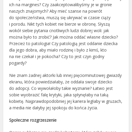
ich na margines? Czy zaakceptowalibyśmy je w gronie
naszych znajomych? Aby mieć szanse na powrót
do społeczeństwa, muszą się ukrywać w czasie ciąży
i porodu. Nikt tych kobiet nie bierze w obronę. Słyszą
wokół siebie pytania cnotliwych ludzi dobrej woli: jak
można było to zrobić? Jak można oddać własne dziecko?
Przecież to patologia! Czy patologią jest oddanie dziecka
dla jego dobra, aby miało rodzinę i było z kimś, kto
na nie czekał i je pokocha? Czy to jest czyn godny
pogardy?
Nie znam żadnej aktorki lub innej pięciominutowej gwiazdy
ekranu, która powiedziałaby, że oddała swoje dziecko
do adopcji. Co wywołałoby takie wyznanie? Łatwo jest
sobie wyobrazić falę krytyki, jaka spłynęłaby na taką
kobietę. Najprawdopodobniej jej kariera ległaby w gruzach,
a media nie dałyby jej spokoju do końca życia.
Społeczne rozgrzeszenie