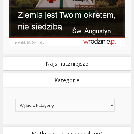
Najsmaczniejsze
Kategorie
Kategorie
Matki – męzne czy szalone?