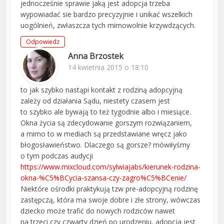
jednocześnie sprawie jaką jest adopcja trzeba
wypowiadać sie bardzo precyzyjnie i unikać wszelkich
uogólnień, zwłaszcza tych mimowolnie krzywdzących.
Odpowiedz
Anna Brzostek
14 kwietnia 2015 o 18:10
to jak szybko nastąpi kontakt z rodziną adopcyjną
zależy od działania Sądu, niestety czasem jest
to szybko ale bywają to też tygodnie albo i miesiące.
Okna życia są zdecydowanie gorszym rozwiązaniem,
a mimo to w mediach są przedstawiane wręcz jako
błogosławieństwo. Dlaczego są gorsze? mówiłyśmy
o tym podczas audycji
https://www.mixcloud.com/sylwiajabs/kierunek-rodzina-
okna-%C5%BCycia-szansa-czy-zagro%C5%BCenie/
Niektóre ośrodki praktykują tzw pre-adopcyjną rodzinę
zastępczą, która ma swoje dobre i złe strony, wówczas
dziecko może trafić do nowych rodziców nawet
na trzeci czy czwarty dzień po urodzeniu, adopcja jest