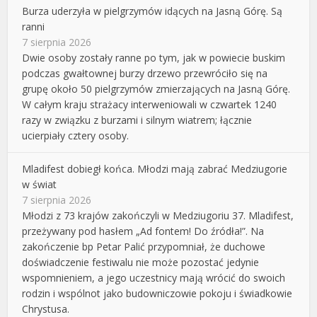
Burza uderzyła w pielgrzymów idących na Jasną Górę. Są
ranni
7 sierpnia 2026
Dwie osoby zostały ranne po tym, jak w powiecie buskim
podczas gwałtownej burzy drzewo przewróciło się na
grupę około 50 pielgrzymów zmierzających na Jasną Górę.
W całym kraju strażacy interweniowali w czwartek 1240
razy w związku z burzami i silnym wiatrem; łącznie
ucierpiały cztery osoby.
Mladifest dobiegł końca. Młodzi mają zabrać Medziugorie
w świat
7 sierpnia 2026
Młodzi z 73 krajów zakończyli w Medziugoriu 37. Mladifest,
przeżywany pod hasłem „Ad fontem! Do źródła!”. Na
zakończenie bp Petar Palić przypomniał, że duchowe
doświadczenie festiwalu nie może pozostać jedynie
wspomnieniem, a jego uczestnicy mają wrócić do swoich
rodzin i wspólnot jako budowniczowie pokoju i świadkowie
Chrystusa.