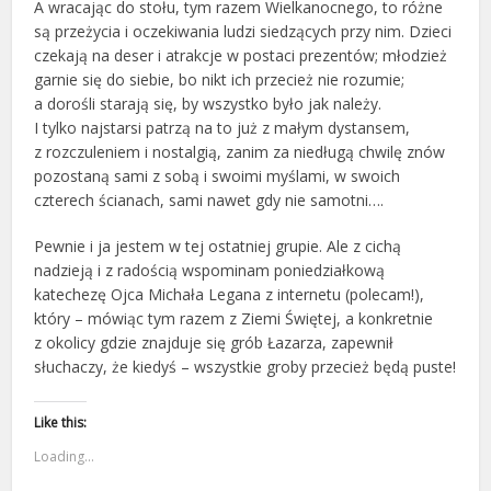
A wracając do stołu, tym razem Wielkanocnego, to różne
są przeżycia i oczekiwania ludzi siedzących przy nim. Dzieci
czekają na deser i atrakcje w postaci prezentów; młodzież
garnie się do siebie, bo nikt ich przecież nie rozumie;
a dorośli starają się, by wszystko było jak należy.
I tylko najstarsi patrzą na to już z małym dystansem,
z rozczuleniem i nostalgią, zanim za niedługą chwilę znów
pozostaną sami z sobą i swoimi myślami, w swoich
czterech ścianach, sami nawet gdy nie samotni….
Pewnie i ja jestem w tej ostatniej grupie. Ale z cichą
nadzieją i z radością wspominam poniedziałkową
katechezę Ojca Michała Legana z internetu (polecam!),
który – mówiąc tym razem z Ziemi Świętej, a konkretnie
z okolicy gdzie znajduje się grób Łazarza, zapewnił
słuchaczy, że kiedyś – wszystkie groby przecież będą puste!
Like this:
Loading...