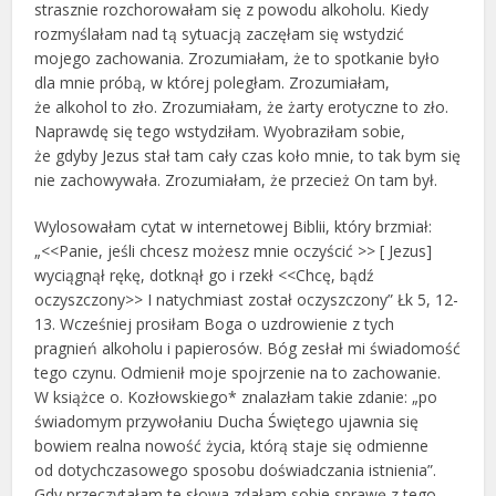
strasznie rozchorowałam się z powodu alkoholu. Kiedy
rozmyślałam nad tą sytuacją zaczęłam się wstydzić
mojego zachowania. Zrozumiałam, że to spotkanie było
dla mnie próbą, w której poległam. Zrozumiałam,
że alkohol to zło. Zrozumiałam, że żarty erotyczne to zło.
Naprawdę się tego wstydziłam. Wyobraziłam sobie,
że gdyby Jezus stał tam cały czas koło mnie, to tak bym się
nie zachowywała. Zrozumiałam, że przecież On tam był.
Wylosowałam cytat w internetowej Biblii, który brzmiał:
„<<Panie, jeśli chcesz możesz mnie oczyścić >> [ Jezus]
wyciągnął rękę, dotknął go i rzekł <<Chcę, bądź
oczyszczony>> I natychmiast został oczyszczony” Łk 5, 12-
13. Wcześniej prosiłam Boga o uzdrowienie z tych
pragnień alkoholu i papierosów. Bóg zesłał mi świadomość
tego czynu. Odmienił moje spojrzenie na to zachowanie.
W książce o. Kozłowskiego* znalazłam takie zdanie: „po
świadomym przywołaniu Ducha Świętego ujawnia się
bowiem realna nowość życia, którą staje się odmienne
od dotychczasowego sposobu doświadczania istnienia”.
Gdy przeczytałam te słowa zdałam sobie sprawę z tego,