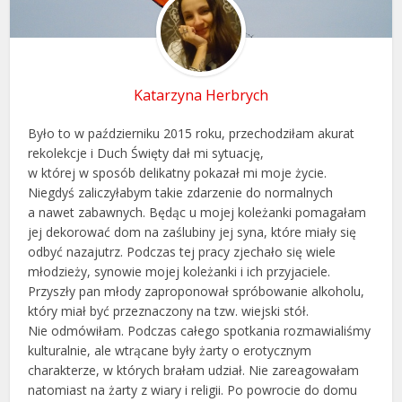
Katarzyna Herbrych
Było to w październiku 2015 roku, przechodziłam akurat
rekolekcje i Duch Święty dał mi sytuację,
w której w sposób delikatny pokazał mi moje życie.
Niegdyś zaliczyłabym takie zdarzenie do normalnych
a nawet zabawnych. Będąc u mojej koleżanki pomagałam
jej dekorować dom na zaślubiny jej syna, które miały się
odbyć nazajutrz. Podczas tej pracy zjechało się wiele
młodzieży, synowie mojej koleżanki i ich przyjaciele.
Przyszły pan młody zaproponował spróbowanie alkoholu,
który miał być przeznaczony na tzw. wiejski stół.
Nie odmówiłam. Podczas całego spotkania rozmawialiśmy
kulturalnie, ale wtrącane były żarty o erotycznym
charakterze, w których brałam udział. Nie zareagowałam
natomiast na żarty z wiary i religii. Po powrocie do domu