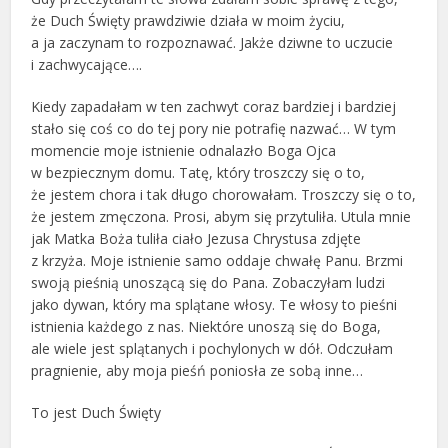
że Duch Święty prawdziwie działa w moim życiu,
a ja zaczynam to rozpoznawać. Jakże dziwne to uczucie
i zachwycające….
Kiedy zapadałam w ten zachwyt coraz bardziej i bardziej
stało się coś co do tej pory nie potrafię nazwać… W tym
momencie moje istnienie odnalazło Boga Ojca
w bezpiecznym domu. Tatę, który troszczy się o to,
że jestem chora i tak długo chorowałam. Troszczy się o to,
że jestem zmęczona. Prosi, abym się przytuliła. Utula mnie
jak Matka Boża tuliła ciało Jezusa Chrystusa zdjęte
z krzyża. Moje istnienie samo oddaje chwałę Panu. Brzmi
swoją pieśnią unoszącą się do Pana. Zobaczyłam ludzi
jako dywan, który ma splątane włosy. Te włosy to pieśni
istnienia każdego z nas. Niektóre unoszą się do Boga,
ale wiele jest splątanych i pochylonych w dół. Odczułam
pragnienie, aby moja pieśń poniosła ze sobą inne…
To jest Duch Święty