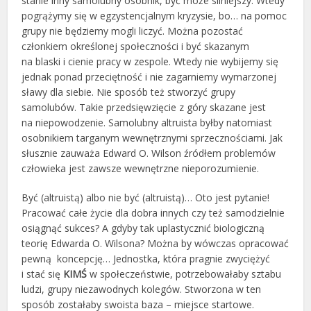
stanie inny samolubny osobnik, być może silniejszy. Wtedy
pogrążymy się w egzystencjalnym kryzysie, bo… na pomoc
grupy nie będziemy mogli liczyć. Można pozostać
członkiem określonej społeczności i być skazanym
na blaski i cienie pracy w zespole. Wtedy nie wybijemy się
jednak ponad przeciętność i nie zagarniemy wymarzonej
sławy dla siebie. Nie sposób też stworzyć grupy
samolubów. Takie przedsięwzięcie z góry skazane jest
na niepowodzenie. Samolubny altruista byłby natomiast
osobnikiem targanym wewnętrznymi sprzecznościami. Jak
słusznie zauważa Edward O. Wilson źródłem problemów
człowieka jest zawsze wewnętrzne nieporozumienie.
Być (altruistą) albo nie być (altruistą)… Oto jest pytanie!
Pracować całe życie dla dobra innych czy też samodzielnie
osiągnąć sukces? A gdyby tak uplastycznić biologiczną
teorię Edwarda O. Wilsona? Można by wówczas opracować
pewną koncepcję… Jednostka, która pragnie zwyciężyć
i stać się
KIMŚ
w społeczeństwie, potrzebowałaby sztabu
ludzi, grupy niezawodnych kolegów. Stworzona w ten
sposób zostałaby swoista baza – miejsce startowe.