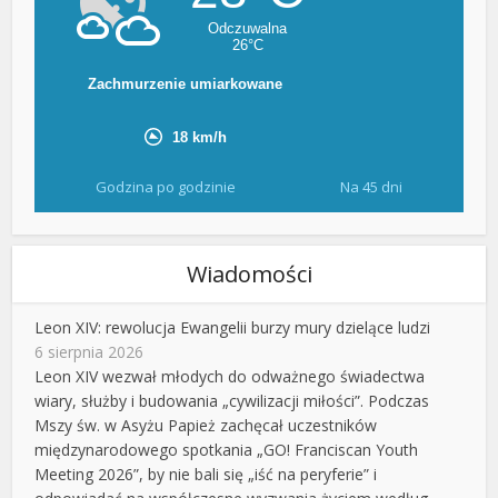
Godzina po godzinie
Na 45 dni
Wiadomości
Leon XIV: rewolucja Ewangelii burzy mury dzielące ludzi
6 sierpnia 2026
Leon XIV wezwał młodych do odważnego świadectwa
wiary, służby i budowania „cywilizacji miłości”. Podczas
Mszy św. w Asyżu Papież zachęcał uczestników
międzynarodowego spotkania „GO! Franciscan Youth
Meeting 2026”, by nie bali się „iść na peryferie” i