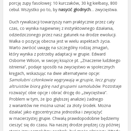
porcję zupy fasolowej: 10 kurczaków, 30 kg kiełbasy, 800
cebul. Wszystko po to, by
nasycić głodnych
… zwycięstwa.
Duch rywalizacji towarzyszy nam praktycznie przez cały
czas, co wynika najpewniej z instynktownego działania,
odziedziczonego przez nasz gatunek na drodze ewolucji.
Walka o pozycję obecna jest w wielu aspektach życia.
Warto zwrócić uwagę na szczególny rodzaj zmagań,
który wynika z potrzeby adaptacji w grupie. Edward
Osborne Wilson, w swojej książce pt. „Znaczenie ludzkiego
istnienia”, podaje sposób na zwycięstwo w społecznych
kręgach, wskazując na dwie alternatywne opcje:
Samolubni członkowie wygrywają w grupie, lecz grupy
altruistów biorą górę nad grupami samolubów
. Pozostaje
rozważyć obie opcje i obrać drogę do „zwycięstwa”.
Problem w tym, że (po głębszej analizie) żadnego
z wariantów nie można uznać za złoty środek. Można
działać jako egocentryczna jednostka i zwyciężyć
w macierzystej grupie. Chwałą prawdopodobnie będziemy
cieszyć się do czasu. Na naszej drodze prędzej czy później