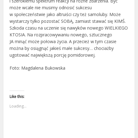
i szerokiemu spektrum reakcji na różne zdarzenia. Być
może wcale nie musimy odnosić sukcesu
w społeczeństwie jako altruiści czy też samoluby. Może
wystarczy tylko pozostać SOBĄ, zamiast stawać się KIMŚ.
Szkoda czasu na uczenie się nawyków nowego WIELKIEGO
KTOSIA. Na rozpracowywaniu nowego, sztucznego
JA minąć może połowa życia. A przecież w tym czasie
można by osiągnąć jakieś małe sukcesy… chociażby
ugotować największą porcję pomidorowej.
Foto: Magdalena Bukowska
Like this:
Loading...