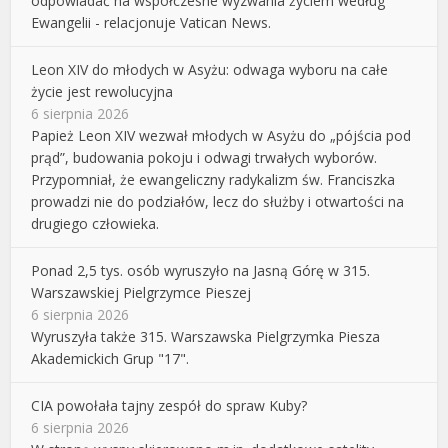
odpowiadać na współczesne wyzwania życiem według
Ewangelii - relacjonuje Vatican News.
Leon XIV do młodych w Asyżu: odwaga wyboru na całe
życie jest rewolucyjna
6 sierpnia 2026
Papież Leon XIV wezwał młodych w Asyżu do „pójścia pod
prąd”, budowania pokoju i odwagi trwałych wyborów.
Przypomniał, że ewangeliczny radykalizm św. Franciszka
prowadzi nie do podziałów, lecz do służby i otwartości na
drugiego człowieka.
Ponad 2,5 tys. osób wyruszyło na Jasną Górę w 315.
Warszawskiej Pielgrzymce Pieszej
6 sierpnia 2026
Wyruszyła także 315. Warszawska Pielgrzymka Piesza
Akademickich Grup "17".
CIA powołała tajny zespół do spraw Kuby?
6 sierpnia 2026