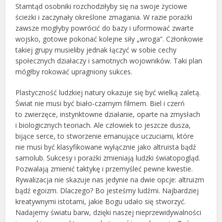
Stamtąd osobniki rozchodziłyby się na swoje życiowe
ścieżki i zaczynały określone zmagania. W razie porażki
zawsze mogłyby powrócić do bazy i uformować zwarte
wojsko, gotowe pokonać kolejne siły „wroga”. Członkowie
takiej grupy musieliby jednak łączyć w sobie cechy
społecznych działaczy i samotnych wojowników. Taki plan
mógłby rokować upragniony sukces.
Plastyczność ludzkiej natury okazuje się być wielką zaletą.
Świat nie musi być biało-czarnym filmem. Biel i czerń
to zwierzęce, instynktowne działanie, oparte na zmysłach
i biologicznych teoriach. Ale człowiek to jeszcze dusza,
bijące serce, to stworzenie emanujące uczuciami, które
nie musi być klasyfikowane wyłącznie jako altruista bądź
samolub. Sukcesy i porażki zmieniają ludzki światopogląd.
Pozwalają zmienić taktykę i przemyśleć pewne kwestie.
Rywalizacja nie skazuje nas jedynie na dwie opcje: altruizm
bądź egoizm. Dlaczego? Bo jesteśmy ludźmi. Najbardziej
kreatywnymi istotami, jakie Bogu udało się stworzyć.
Nadajemy światu barw, dzięki naszej nieprzewidywalności