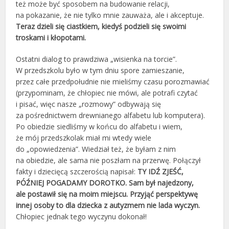
też może być sposobem na budowanie relacji,
na pokazanie, że nie tylko mnie zauważa, ale i akceptuje.
Teraz dzieli się ciastkiem, kiedyś podzieli się swoimi
troskami i kłopotami.
Ostatni dialog to prawdziwa „wisienka na torcie”.
W przedszkolu było w tym dniu spore zamieszanie,
przez całe przedpołudnie nie mieliśmy czasu porozmawiać
(przypominam, że chłopiec nie mówi, ale potrafi czytać
i pisać, więc nasze „rozmowy” odbywają się
za pośrednictwem drewnianego alfabetu lub komputera).
Po obiedzie siedliśmy w końcu do alfabetu i wiem,
że mój przedszkolak miał mi wtedy wiele
do „opowiedzenia”. Wiedział też, że byłam z nim
na obiedzie, ale sama nie poszłam na przerwę. Połączył
fakty i dziecięcą szczerością napisał:
TY IDŹ ZJEŚĆ,
PÓŹNIEJ POGADAMY DOROTKO. Sam był najedzony,
ale postawił się na moim miejscu. Przyjąć perspektywę
innej osoby to dla dziecka z autyzmem nie lada wyczyn.
Chłopiec jednak tego wyczynu dokonał!