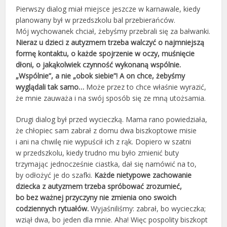
Pierwszy dialog miał miejsce jeszcze w karnawale, kiedy
planowany był w przedszkolu bal przebierańców.
Mój wychowanek chciał, żebyśmy przebrali się za bałwanki.
Nieraz u dzieci z autyzmem trzeba walczyć o najmniejszą
formę kontaktu, o każde spojrzenie w oczy, muśnięcie
dłoni, o jakąkolwiek czynność wykonaną wspólnie.
„Wspólnie”, a nie „obok siebie”! A on chce, żebyśmy
wyglądali tak samo…
Może przez to chce właśnie wyrazić,
że mnie zauważa i na swój sposób się ze mną utożsamia.
Drugi dialog był przed wycieczką. Mama rano powiedziała,
że chłopiec sam zabrał z domu dwa biszkoptowe misie
i ani na chwilę nie wypuścił ich z rąk. Dopiero w szatni
w przedszkolu, kiedy trudno mu było zmienić buty
trzymając jednocześnie ciastka, dał się namówić na to,
by odłożyć je do szafki.
Każde nietypowe zachowanie
dziecka z autyzmem trzeba spróbować zrozumieć,
bo bez ważnej przyczyny nie zmienia ono swoich
codziennych rytuałów.
Wyjaśniliśmy: zabrał, bo wycieczka;
wziął dwa, bo jeden dla mnie. Aha! Więc pospolity biszkopt