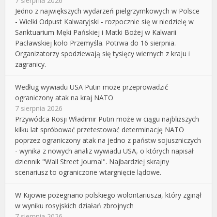
7 sierpnia 2026
Jedno z największych wydarzeń pielgrzymkowych w Polsce
- Wielki Odpust Kalwaryjski - rozpocznie się w niedzielę w
Sanktuarium Męki Pańskiej i Matki Bożej w Kalwarii
Pacławskiej koło Przemyśla. Potrwa do 16 sierpnia.
Organizatorzy spodziewają się tysięcy wiernych z kraju i
zagranicy.
Według wywiadu USA Putin może przeprowadzić
ograniczony atak na kraj NATO
7 sierpnia 2026
Przywódca Rosji Władimir Putin może w ciągu najbliższych
kilku lat spróbować przetestować determinację NATO
poprzez ograniczony atak na jedno z państw sojuszniczych
- wynika z nowych analiz wywiadu USA, o których napisał
dziennik "Wall Street Journal". Najbardziej skrajny
scenariusz to ograniczone wtargnięcie lądowe.
W Kijowie pożegnano polskiego wolontariusza, który zginął
w wyniku rosyjskich działań zbrojnych
7 sierpnia 2026