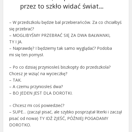
przez to szkło widać świat…
– W przedszkolu będzie bal przebierańców. Za co chciałbyś
się przebrać?
– MOGLIBYŚMY PRZEBRAĆ SIĘ ZA DWA BAŁWANKI,
TY I JA.
– Naprawdę? I będziemy tak samo wyglądać? Podoba
mi się ten pomysł.
– Po co dzisiaj przyniosłeś biszkopty do przedszkola?
Chcesz je wziąć na wycieczkę?
– TAK.
– A czemu przyniosłeś dwa?
– BO JEDEN JEST DLA DOROTKI.
– Chcesz mi coś powiedzieć?
– SUPE… (zaczął pisać, ale szybko posprzątał literki i zaczął
pisać od nowa) TY IDŹ ZJEŚĆ, PÓŹNIEJ POGADAMY
DOROTKO.