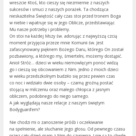
wreszcie Ktoś, kto cieszy się niezmiernie z naszych
sukcesów i smuci z naszych porażek. Ta chodząca
nieskazitelna Świętość cały czas stoi przed tronem Boga
w niebie i wpatruje się w Jego Oblicze, przedstawiając
Mu nasze potrzeby i problemy.
On stoi na każdej Mszy św. adorując z najwyższą czcią
moment przyjęcia przeze mnie Komunii św. Jest
zafascynowany pięknem Bożego Daru, którego On został
pozbawiony, a którego my, śmiertelni, możemy dostąpić.
Anioł Stróż… dzieci w wieku niemowlęcym ponoć widzą
go i cieszą się obcowaniem z Nim. Jedno z moich dzieci
w wieku przedszkolnym budziło się przez pewien czas
co noc i widziało dwie osoby – czarną groźną postać
stojącą w milczeniu oraz małego chłopca z jasnym
obliczem, podobnego do niego samego.
A jak wyglądają nasze relacje z naszym świętym
Bodyguard’em?
Nie chodzi mi o zanoszenie próśb i oczekiwanie
na spełnienie, ale słuchanie Jego głosu. Od pewnego czasu
przez cały dzień mam z Nim do czynienia. I nie są to chwile