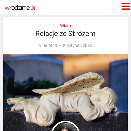
Wiara
Relacje ze Stróżem
9 lat temu
Krystyna Łobos