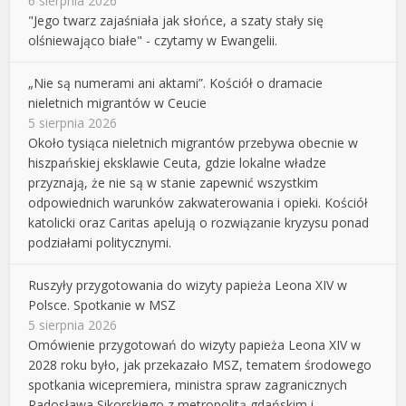
6 sierpnia 2026
"Jego twarz zajaśniała jak słońce, a szaty stały się
olśniewająco białe" - czytamy w Ewangelii.
„Nie są numerami ani aktami”. Kościół o dramacie
nieletnich migrantów w Ceucie
5 sierpnia 2026
Około tysiąca nieletnich migrantów przebywa obecnie w
hiszpańskiej eksklawie Ceuta, gdzie lokalne władze
przyznają, że nie są w stanie zapewnić wszystkim
odpowiednich warunków zakwaterowania i opieki. Kościół
katolicki oraz Caritas apelują o rozwiązanie kryzysu ponad
podziałami politycznymi.
Ruszyły przygotowania do wizyty papieża Leona XIV w
Polsce. Spotkanie w MSZ
5 sierpnia 2026
Omówienie przygotowań do wizyty papieża Leona XIV w
2028 roku było, jak przekazało MSZ, tematem środowego
spotkania wicepremiera, ministra spraw zagranicznych
Radosława Sikorskiego z metropolitą gdańskim i