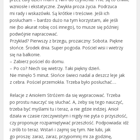
wzniosłe i ekstatyczne. Zwykła proza życia. Podrzuca
mi rady i wskazówki. Są krótkie i treściwe. Jeśli ich
posłucham – bardzo dużo na tym korzystam, ale jeśli
nie (bo akurat robię coś innego), to musze się później
podwójnie napracować.
Przykład? Pierwszy z brzegu, prozaiczny: Sobota. Piękne
słońce. Środek dnia. Super pogoda. Pościel wisi i wietrzy
się na balkonie.
– Zabierz pościel do domu.
– Po co? Niech się wietrzy. Taki piękny dzień.
Nie minęło 5 minut. Słońce świeci nadal a deszcz leje jak
z cebra. Pościel przemokła. Trzeba było posłuchać….
Relacje z Aniołem Stróżem da się wypracować. Trzeba
po prostu nauczyć się słuchać. A, żeby się tego nauczyć,
trzeba być myślami tu i teraz, a nie gdzie indziej. Anioł
działa w czasie rzeczywistym i nigdy nie pyta o przyszłość,
czy proponuje rozpamiętywać przeszłość. Podpowiada: idź
i zrób to teraz. Wstań i zajmij się tym. Nie lubi, jak
go proszę: zaraz, zaraz, przypomnij mi za godzinę,