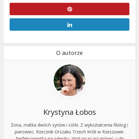
O autorze
Krystyna Łobos
Żona, matka dwóch synów i córki. Z wykształcenia filolog i
piarowiec. Rzecznik Orszaku Trzech Króli w Rzeszowie.
Perfekcjonistka na odwyku. Woli pisać niż mówić. Lubi