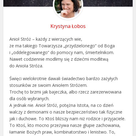
Krystyna Łobos
Anioł Stróż – każdy z wierzących wie,
że ma takiego Towarzysza „przydzielonego” od Boga
i „oddelegowanego” do pomocy nam, śmiertelnikom.
Nawet codziennie modlimy się z dziećmi modlitwą
do Anioła Stróża.
Święci wielokrotnie dawali świadectwo bardzo zażyłych
stosunków ze swoim Aniołem Stróżem.
Trochę to brzmi jak bajeczka, albo rzecz zarezerwowana
dla osób wybranych.
A jednak nie. Anioł Stróż, potężna Istota, na co dzień
walczy z demonami o nasze bezpieczeństwo tak fizyczne
jak i duchowe. To Ktoś bliższy nam niż rodzice i przyjaciele.
To Ktoś, kto mocno przeżywa nasze głupie zachowania,
łamanie Bożych praw, kombinatorstwo i lenistwo. To,