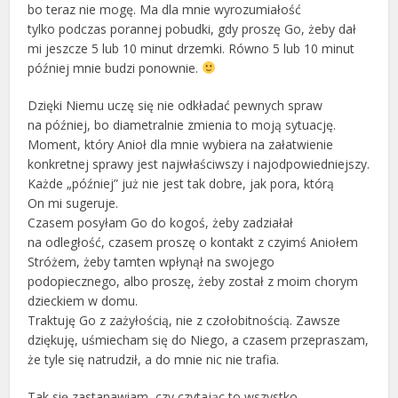
bo teraz nie mogę. Ma dla mnie wyrozumiałość
tylko podczas porannej pobudki, gdy proszę Go, żeby dał
mi jeszcze 5 lub 10 minut drzemki. Równo 5 lub 10 minut
później mnie budzi ponownie.
Dzięki Niemu uczę się nie odkładać pewnych spraw
na później, bo diametralnie zmienia to moją sytuację.
Moment, który Anioł dla mnie wybiera na załatwienie
konkretnej sprawy jest najwłaściwszy i najodpowiedniejszy.
Każde „później” już nie jest tak dobre, jak pora, którą
On mi sugeruje.
Czasem posyłam Go do kogoś, żeby zadziałał
na odległość, czasem proszę o kontakt z czyimś Aniołem
Stróżem, żeby tamten wpłynął na swojego
podopiecznego, albo proszę, żeby został z moim chorym
dzieckiem w domu.
Traktuję Go z zażyłością, nie z czołobitnością. Zawsze
dziękuję, uśmiecham się do Niego, a czasem przepraszam,
że tyle się natrudził, a do mnie nic nie trafia.
Tak się zastanawiam, czy czytając to wszystko