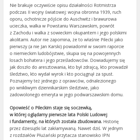
Nie brakuje oczywiście opisu działalności Rotmistrza
podczas II wojny światowej: wojna obronna 1939, ruch
oporu, ochotnicze pójście do Auschwitz i brawurowa
ucieczka, walka w Powstaniu Warszawskim, powrót
z Zachodu i walka z sowieckim okupantem i jego polskimi
akolitami. Autor nie zapomina, że to właśnie Pilecki jako
pierwszy (a nie Jan Karski) powiadomił w swoim raporcie
o niemieckim ludobójstwie, skupia się na powojennych
losach bohatera i jego prześladowców. Dowiadujemy się
jak doszło do aresztowania, kto był zdrajcą, kto prowadził
śledztwo, kto wydał wyrok i kto pociągnął za spust.
Poznajemy też jednego z oprawców, odnalezionego
po wnikliwym dziennikarskim śledztwie, jako
zadowolonego emeryta w jego podwarszawskim domu.
Opowieść o Pileckim staje się soczewką,
w której oglądamy pierwsze lata Polski Ludowej
i fundamenty, na których została zbudowana.
Historię
przez dziesiątki lat zakłamywaną. Nawet dziś. W jednym
z rozdziałów Płużański przytacza stanowisko IPN