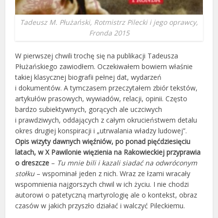
Tadeusz M. Płużański, Rotmistrz Pilecki i jego oprawcy,
Fronda 2015
W pierwszej chwili trochę się na publikacji Tadeusza
Płużańskiego zawiodłem. Oczekiwałem bowiem właśnie
takiej klasycznej biografii pełnej dat, wydarzeń
i dokumentów. A tymczasem przeczytałem zbiór tekstów,
artykułów prasowych, wywiadów, relacji, opinii. Często
bardzo subiektywnych, gorących ale uczciwych
i prawdziwych, oddających z całym okrucieństwem detalu
okres drugiej konspiracji i „utrwalania władzy ludowej”.
Opis wizyty dawnych więźniów, po ponad pięćdziesięciu
latach, w X Pawilonie więzienia na Rakowieckiej przyprawia
o dreszcze
–
Tu mnie bili i kazali siadać na odwróconym
stołku
– wspominał jeden z nich. Wraz ze łzami wracały
wspomnienia najgorszych chwil w ich życiu. I nie chodzi
autorowi o patetyczną martyrologię ale o kontekst, obraz
czasów w jakich przyszło działać i walczyć Pileckiemu.