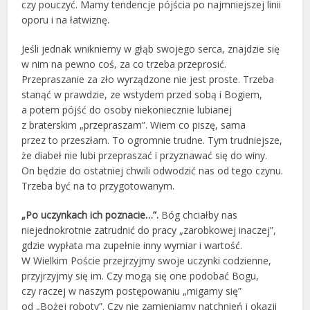
czy pouczyć. Mamy tendencje pójścia po najmniejszej linii
oporu i na łatwiznę.
Jeśli jednak wnikniemy w głąb swojego serca, znajdzie się
w nim na pewno coś, za co trzeba przeprosić.
Przepraszanie za zło wyrządzone nie jest proste. Trzeba
stanąć w prawdzie, ze wstydem przed sobą i Bogiem,
a potem pójść do osoby niekoniecznie lubianej
z braterskim „przepraszam”. Wiem co piszę, sama
przez to przeszłam. To ogromnie trudne. Tym trudniejsze,
że diabeł nie lubi przepraszać i przyznawać się do winy.
On będzie do ostatniej chwili odwodzić nas od tego czynu.
Trzeba być na to przygotowanym.
„Po uczynkach ich poznacie…”.
Bóg chciałby nas
niejednokrotnie zatrudnić do pracy „zarobkowej inaczej”,
gdzie wypłata ma zupełnie inny wymiar i wartość.
W Wielkim Poście przejrzyjmy swoje uczynki codzienne,
przyjrzyjmy się im. Czy mogą się one podobać Bogu,
czy raczej w naszym postępowaniu „migamy się”
od „Bożej roboty”. Czy nie zamieniamy natchnień i okazji