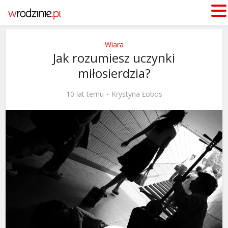
Wiara
Jak rozumiesz uczynki
miłosierdzia?
10 lat temu
Krystyna Łobos