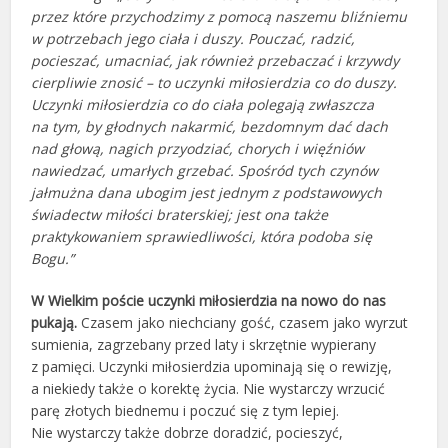
przez które przychodzimy z pomocą naszemu bliźniemu
w potrzebach jego ciała i duszy. Pouczać, radzić,
pocieszać, umacniać, jak również przebaczać i krzywdy
cierpliwie znosić – to uczynki miłosierdzia co do duszy.
Uczynki miłosierdzia co do ciała polegają zwłaszcza
na tym, by głodnych nakarmić, bezdomnym dać dach
nad głową, nagich przyodziać, chorych i więźniów
nawiedzać, umarłych grzebać. Spośród tych czynów
jałmużna dana ubogim jest jednym z podstawowych
świadectw miłości braterskiej; jest ona także
praktykowaniem sprawiedliwości, która podoba się
Bogu.”
W Wielkim poście uczynki miłosierdzia na nowo do nas
pukają.
Czasem jako niechciany gość, czasem jako wyrzut
sumienia, zagrzebany przed laty i skrzętnie wypierany
z pamięci. Uczynki miłosierdzia upominają się o rewizję,
a niekiedy także o korektę życia. Nie wystarczy wrzucić
parę złotych biednemu i poczuć się z tym lepiej.
Nie wystarczy także dobrze doradzić, pocieszyć,