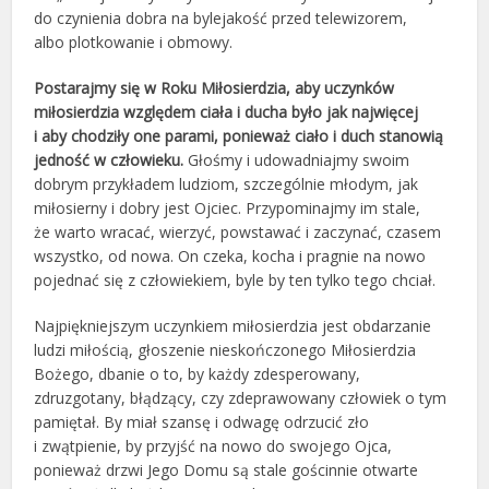
do czynienia dobra na bylejakość przed telewizorem,
albo plotkowanie i obmowy.
Postarajmy się w Roku Miłosierdzia, aby uczynków
miłosierdzia względem ciała i ducha było jak najwięcej
i aby chodziły one parami, ponieważ ciało i duch stanowią
jedność w człowieku.
Głośmy i udowadniajmy swoim
dobrym przykładem ludziom, szczególnie młodym, jak
miłosierny i dobry jest Ojciec. Przypominajmy im stale,
że warto wracać, wierzyć, powstawać i zaczynać, czasem
wszystko, od nowa. On czeka, kocha i pragnie na nowo
pojednać się z człowiekiem, byle by ten tylko tego chciał.
Najpiękniejszym uczynkiem miłosierdzia jest obdarzanie
ludzi miłością, głoszenie nieskończonego Miłosierdzia
Bożego, dbanie o to, by każdy zdesperowany,
zdruzgotany, błądzący, czy zdeprawowany człowiek o tym
pamiętał. By miał szansę i odwagę odrzucić zło
i zwątpienie, by przyjść na nowo do swojego Ojca,
ponieważ drzwi Jego Domu są stale gościnnie otwarte