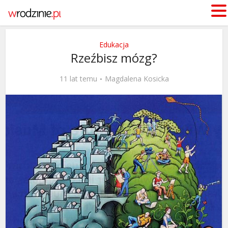
Edukacja
Rzeźbisz mózg?
11 lat temu
Magdalena Kosicka