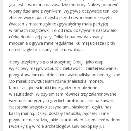
gra jest stworzona na zasadzie memory. Należy połączyć
w pary działanie z wynikiem. Wygrywa oczywiście ten, kto
zbierze więcej par. Często przed otworzeniem zeszytu
ćwiczeń z matematyki rozgrywałyśmy małą partyjkę
w ramach rozgrzewki. To od razu pozytywnie nastawiało
córkę do dalszej pracy. Odkąd opanowała zasady
mnożenia ogrywa mnie regularnie. Ku mej uciesze i przy
okazji ciągle te zasady sobie utrwalając.
Kiedy uczyliśmy się o starożytnej Grecji, jako etap
wyjściowy mający wzbudzić ciekawość i zainteresowanie,
przygotowałam dla dzieci mini wykopaliska archeologiczne.
Do misek powrzucałam różne znaleziska: monety,
łańcuszki, pierścionki i inne gadżety znalezione
w szufladach. Włożyłem tam również trzy zalaminowane
wizerunki antycznych greckich amfor pocięte na kawałki.
Następnie wszystko zasypałam „piaskiem”, czyli u nas
kaszą manną. Dzieci dostały fartuszki, pędzelki i inne
przydatne narzędzia, jakie akurat udało się znaleźć w domu
i wcieliły się w role archeologów. Gdy odkopały już