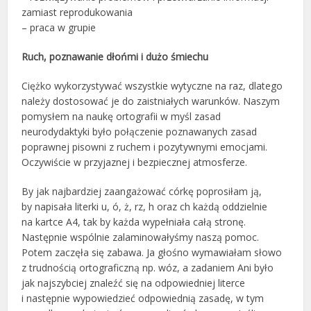
zamiast reprodukowania
– praca w grupie
Ruch, poznawanie dłońmi i dużo śmiechu
Ciężko wykorzystywać wszystkie wytyczne na raz, dlatego
należy dostosować je do zaistniałych warunków. Naszym
pomysłem na naukę ortografii w myśl zasad
neurodydaktyki było połączenie poznawanych zasad
poprawnej pisowni z ruchem i pozytywnymi emocjami.
Oczywiście w przyjaznej i bezpiecznej atmosferze.
By jak najbardziej zaangażować córkę poprosiłam ją,
by napisała literki u, ó, ż, rz, h oraz ch każdą oddzielnie
na kartce A4, tak by każda wypełniała całą stronę.
Następnie wspólnie zalaminowałyśmy naszą pomoc.
Potem zaczęła się zabawa. Ja głośno wymawiałam słowo
z trudnością ortograficzną np. wóz, a zadaniem Ani było
jak najszybciej znaleźć się na odpowiedniej literce
i następnie wypowiedzieć odpowiednią zasadę, w tym