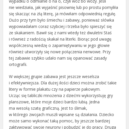
wypadku o odmianie ó na o, czyli wóz bo wozy. Jeśli
nie wiedziała, jak wyjaśnić pisownię lub po prostu pomyliła
się skacząc na złą literę, ja mówiłam odpowiednią regułę.
Dużo przy tym było śmiechu i zabawy, ponieważ słówka
wypowiadałam coraz szybciej i trzeba było spieszyć się
ze skakaniem. Bawił się z nami wtedy też dwuletni Staś
i również z radością skakał na literki. Biorąc pod uwagę
współczesną wiedzę o zapamiętywaniu w jego głowie
również utworzyły się nowe połączenia nerwowe. Przy
tej zabawie szybko udało nam się opanować zasady
ortografii.
W większej grupie zabawa jest jeszcze weselsza
i efektywniejsza. Dla dużej ilości dzieci można zrobić takie
litery w formie plakatu czy na papierze pakowym.
Ucząc się tabliczki mnożenia z dziećmi wykorzystuję gry
planszowe, które moje dzieci bardzo lubią. Jedna
ma wesołą szatę graficzną. Jest to ślimak,
w którego zwojach muszli wpisane są działania. Dziecko
może samo wykonać taką pomoc, by jeszcze bardziej
zaktywować swoje neurony i pobudzić je do pracy. Druga