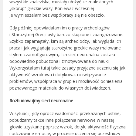
wszystkie znaleziska, musiały ułożyć ze znalezionych
„skorup” greckie wazy. Ponieważ wcześniej
je wymieszałam bez współpracy się nie obeszło.
Gdy później opowiadałam im o pracy archeologów
i Starożytnej Grecji były bardzo skupione i zaangażowane.
Szybko zapamiętały, kim są archeolodzy, jak wygląda ich
praca i jak wyglądają starożytne greckie wazy malowane
stylem czarnofigurowym,. Ich sieć neuronalna została
odpowiednio pobudzona i zmotywowana do nauki.
Wykorzystałam tutaj takie zasady przyjazne uczeniu się jak
aktywność wzrokowa i dotykowa, rozwiązywanie
problemów, współpraca w grupie i możliwość odniesienia
poznawanego materiału do własnych doświadczeń.
Rozbudowujmy sieci neuronalne
W sytuacji, gdy oprócz wiadomości przekazanych ustnie,
pobudzamy także inne połączenia nerwowe w naszej
głowie uzyskane poprzez wzrok, dotyk, aktywność fizyczną
i odczuwane emocje, w procesie uczenia się uczestniczy