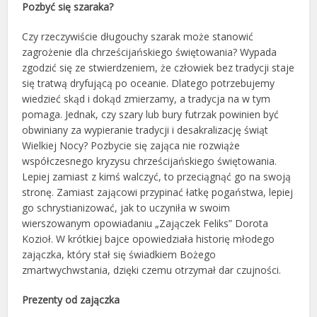
Pozbyć się szaraka?
Czy rzeczywiście długouchy szarak może stanowić
zagrożenie dla chrześcijańskiego świętowania? Wypada
zgodzić się ze stwierdzeniem, że człowiek bez tradycji staje
się tratwą dryfującą po oceanie. Dlatego potrzebujemy
wiedzieć skąd i dokąd zmierzamy, a tradycja na w tym
pomaga. Jednak, czy szary lub bury futrzak powinien być
obwiniany za wypieranie tradycji i desakralizację świąt
Wielkiej Nocy? Pozbycie się zająca nie rozwiąże
współczesnego kryzysu chrześcijańskiego świętowania.
Lepiej zamiast z kimś walczyć, to przeciągnąć go na swoją
stronę. Zamiast zającowi przypinać łatkę pogaństwa, lepiej
go schrystianizować, jak to uczyniła w swoim
wierszowanym opowiadaniu „Zajączek Feliks” Dorota
Kozioł. W krótkiej bajce opowiedziała historię młodego
zajączka, który stał się świadkiem Bożego
zmartwychwstania, dzięki czemu otrzymał dar czujności.
Prezenty od zajączka