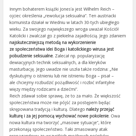
Innym bohaterem książki Jones’a jest Wilhelm Reich –
ojciec określenia „rewolucja seksualna”. Ten austriacki
komunista działał w Wiedniu w latach 30-tych ubiegłego
wieku. Za swojego największego wroga uważał Kościół
Katolicki i zwalczał go z piekielna zajadłością. Jego zdaniem
najskuteczniejszą metodą na wykorzenienie
ze społeczeństwa idei Boga i katolickiego wirusa jest
pobudzenie seksualne
. Zalecał np. popularyzację
dewiacyjnych technik seksualnych, a dla kleryków
masturbację. Jego uwadze nie uszła także rodzina: „Nie
dyskutujmy o istnieniu lub nie istnieniu Boga – pisał –
ale chciejmy rozbudzić pożądliwość i rozbić infantylne
więzy między rodzicami a dziećmi”.
Reich zdawał sobie sprawę, że to za mało. Że większość
społeczeństwa może nie pójść za postępem będąc
skrępowana tradycją i kulturą. Dlatego
należy przejąć
kulturę i za jej pomocą wychować nowe pokolenie
. Owa
nowa kultura ma tworzyć „masowe sytuacje”, które
przekonają społeczeństwo. Taki zmasowany atak
propagandowy ze wszystkich możliwych nośników,