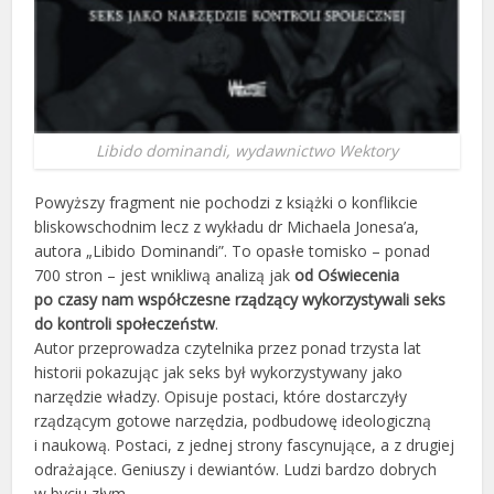
Libido dominandi, wydawnictwo Wektory
Powyższy fragment nie pochodzi z książki o konflikcie
bliskowschodnim lecz z wykładu dr Michaela Jonesa’a,
autora „Libido Dominandi”. To opasłe tomisko – ponad
700 stron – jest wnikliwą analizą jak
od Oświecenia
po czasy nam współczesne rządzący wykorzystywali seks
do kontroli społeczeństw
.
Autor przeprowadza czytelnika przez ponad trzysta lat
historii pokazując jak seks był wykorzystywany jako
narzędzie władzy. Opisuje postaci, które dostarczyły
rządzącym gotowe narzędzia, podbudowę ideologiczną
i naukową. Postaci, z jednej strony fascynujące, a z drugiej
odrażające. Geniuszy i dewiantów. Ludzi bardzo dobrych
w byciu złym.