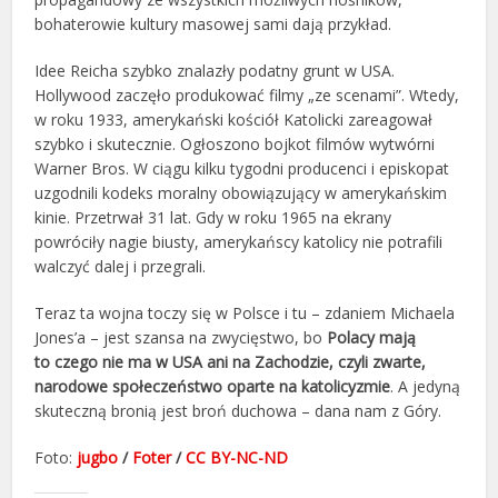
bohaterowie kultury masowej sami dają przykład.
Idee Reicha szybko znalazły podatny grunt w USA.
Hollywood zaczęło produkować filmy „ze scenami”. Wtedy,
w roku 1933, amerykański kościół Katolicki zareagował
szybko i skutecznie. Ogłoszono bojkot filmów wytwórni
Warner Bros. W ciągu kilku tygodni producenci i episkopat
uzgodnili kodeks moralny obowiązujący w amerykańskim
kinie. Przetrwał 31 lat. Gdy w roku 1965 na ekrany
powróciły nagie biusty, amerykańscy katolicy nie potrafili
walczyć dalej i przegrali.
Teraz ta wojna toczy się w Polsce i tu – zdaniem Michaela
Jones’a – jest szansa na zwycięstwo, bo
Polacy mają
to czego nie ma w USA ani na Zachodzie, czyli zwarte,
narodowe społeczeństwo oparte na katolicyzmie
. A jedyną
skuteczną bronią jest broń duchowa – dana nam z Góry.
Foto:
jugbo
/
Foter
/
CC BY-NC-ND