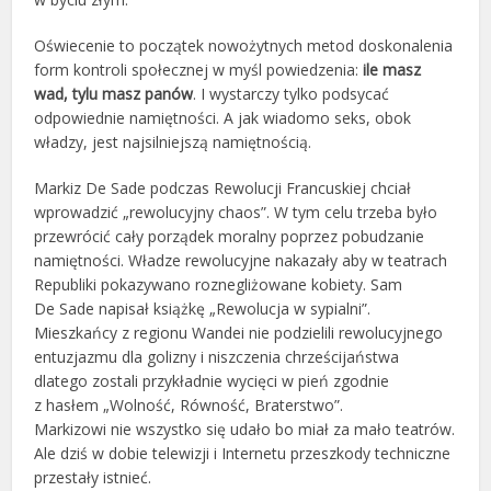
Oświecenie to początek nowożytnych metod doskonalenia
form kontroli społecznej w myśl powiedzenia:
ile masz
wad, tylu masz panów
. I wystarczy tylko podsycać
odpowiednie namiętności. A jak wiadomo seks, obok
władzy, jest najsilniejszą namiętnością.
Markiz De Sade podczas Rewolucji Francuskiej chciał
wprowadzić „rewolucyjny chaos”. W tym celu trzeba było
przewrócić cały porządek moralny poprzez pobudzanie
namiętności. Władze rewolucyjne nakazały aby w teatrach
Republiki pokazywano roznegliżowane kobiety. Sam
De Sade napisał książkę „Rewolucja w sypialni”.
Mieszkańcy z regionu Wandei nie podzielili rewolucyjnego
entuzjazmu dla golizny i niszczenia chrześcijaństwa
dlatego zostali przykładnie wycięci w pień zgodnie
z hasłem „Wolność, Równość, Braterstwo”.
Markizowi nie wszystko się udało bo miał za mało teatrów.
Ale dziś w dobie telewizji i Internetu przeszkody techniczne
przestały istnieć.