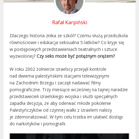
Rafał Karpiński
Dlaczego historia znika ze szkół? Czemu służą przedszkola
równościowe i edukacja seksualna 5-latków? Co kryje się
w postępowych przedstawieniach teatralnych i sztuce
wyzwolonej?
Czy seks może być potężnym orężem?
W roku 2002 żołnierze izraelscy przejęli kontrole
nad dwiema palestyńskimi stacjami telewizyjnymi
na Zachodnim Brzegu i zaczęli nadawać filmy
pornograficzne. Trzy miesiące wcześniej na tajnej naradzie
przedstawicieli izraelskiego wojska i służb specjalnych
zapadła decyzja, że aby oderwać młode pokolenie
Palestyńczyków od czynnej walki z Izraelem należy
je zdemoralizować. W tym celu trzeba im ułatwić dostęp
do narkotyków i pornografii.