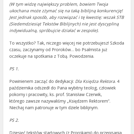
(W tym widzę największy problem, bowiem Twoja
ukochana może zżymać się na taką biblijną konkurencję!
Jest jednak sposób, aby rozwiązać i tę kwestię: wszak STB
(Siedemdziesiąt Tekstów Biblijnych) nie jest dyscypliną
indywidualną, spróbujcie działać w zespole).
To wszystko? Tak, niczego więcej nie potrzebujesz! Szkoda
czasu, zaczynamy od Proroków… bo Psalmista już
oczekuje na spotkania z Tobą. Powodzenia.
PS 1.
Powinienem zacząć do dedykacji:
Dla Księdza Rektora
. 4
października odszedł do Pana wybitny teolog, człowiek
pokorny i pracowity, ks. prof. Stanisław Czerwik,
którego zawsze nazywaliśmy „Księdzem Rektorem”.
Niechaj nam patronuje w tym dziele biblijnym.
PS 2.
Dziesięć tekstów startowych (z Prorokami) do przepisania