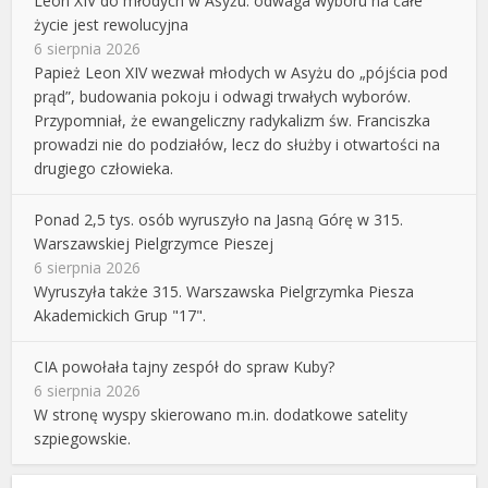
Leon XIV do młodych w Asyżu: odwaga wyboru na całe
życie jest rewolucyjna
6 sierpnia 2026
Papież Leon XIV wezwał młodych w Asyżu do „pójścia pod
prąd”, budowania pokoju i odwagi trwałych wyborów.
Przypomniał, że ewangeliczny radykalizm św. Franciszka
prowadzi nie do podziałów, lecz do służby i otwartości na
drugiego człowieka.
Ponad 2,5 tys. osób wyruszyło na Jasną Górę w 315.
Warszawskiej Pielgrzymce Pieszej
6 sierpnia 2026
Wyruszyła także 315. Warszawska Pielgrzymka Piesza
Akademickich Grup "17".
CIA powołała tajny zespół do spraw Kuby?
6 sierpnia 2026
W stronę wyspy skierowano m.in. dodatkowe satelity
szpiegowskie.