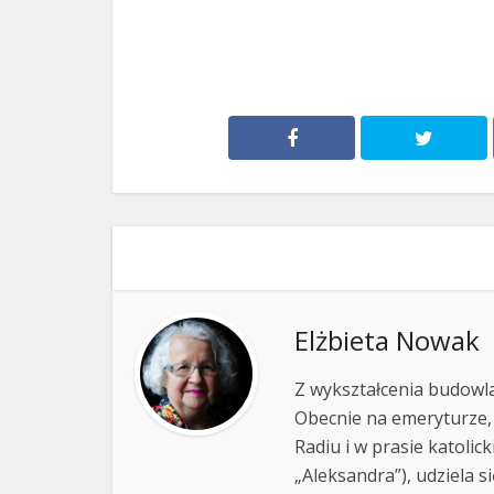
Elżbieta Nowak
Z wykształcenia budowla
Obecnie na emeryturze,
Radiu i w prasie katolic
„Aleksandra”), udziela si