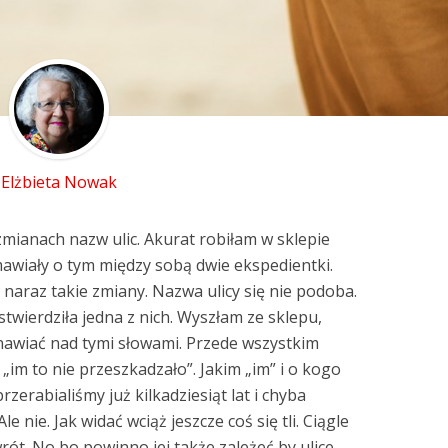
Elżbieta Nowak
 zmianach nazw ulic. Akurat robiłam w sklepie
awiały o tym między sobą dwie ekspedientki.
i naraz takie zmiany. Nazwa ulicy się nie podoba.
 stwierdziła jedna z nich. Wyszłam ze sklepu,
tanawiać nad tymi słowami. Przede wszystkim
„im to nie przeszkadzało”. Jakim „im” i o kogo
przerabialiśmy już kilkadziesiąt lat i chyba
e nie. Jak widać wciąż jeszcze coś się tli. Ciągle
wrót. No bo powinno jej także zależeć by ulice