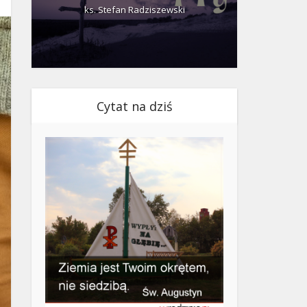
ks. Stefan Radziszewski
ks.
Cytat na dziś