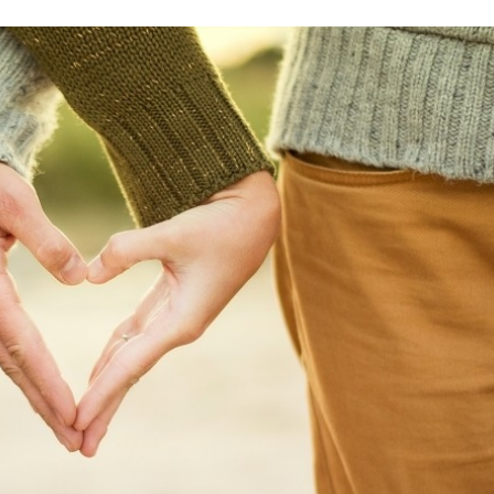
Stefan Radziszewski
ks. Stefan Radziszewski