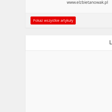
www.elzbietanowak.pl
Pokaż wszystkie artykuły
L