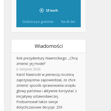
Godzina po godzinie
Na 45 dni
Wiadomości
Rok prezydentury Nawrockiego. „Chcę
zmienić jej model”
6 sierpnia 2026
Karol Nawrocki w pierwszą rocznicę
zaprzysiężenia zapowiedział, że chce
zmienić sposób sprawowania urzędu
głowy państwa i aktywnie korzystać z
inicjatywy ustawodawczej.
Podsumował także swoje
dotychczasowe decyzje: 259