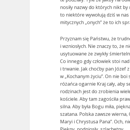
nosiły nazwy do których nikt by 
to niektóre wywołują dziś w nas
mitycznych „onych” że to ich spr
Przyznam się Państwu, że trud
i wzniosłych. Nie znaczy to, że 
usytuowane że zwykły śmiertelni
Co innego gdy człowiek stoi na
i trwanie. Jak choćby pan Józe
w „Kochanym życiu”. On nie boi s
różańca ogarnie Kraj cały, aby 
rodzinach jest do zrobienia wi
kościele. Aby tam zagościła pr
silna. Aby była Bogu miła, piękn
szatana. Polska zawsze wierna,
Maryi i Chrystusa Pana”. Och, nie 
Piękny, podniosły, szlachetny.