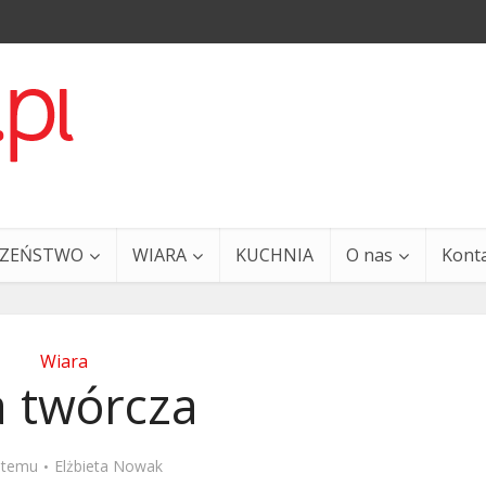
CZEŃSTWO
WIARA
KUCHNIA
O nas
Kont
Wiara
a twórcza
a i Ty – 29 grudnia
Ewangelia i Ty – 27 grud
t temu
Elżbieta Nowak