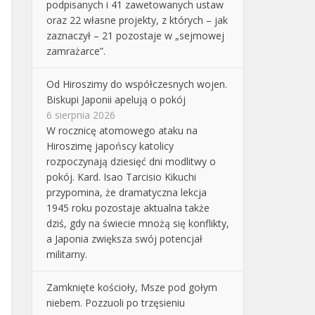
podpisanych i 41 zawetowanych ustaw
oraz 22 własne projekty, z których – jak
zaznaczył – 21 pozostaje w „sejmowej
zamrażarce”.
Od Hiroszimy do współczesnych wojen.
Biskupi Japonii apelują o pokój
6 sierpnia 2026
W rocznicę atomowego ataku na
Hiroszimę japońscy katolicy
rozpoczynają dziesięć dni modlitwy o
pokój. Kard. Isao Tarcisio Kikuchi
przypomina, że dramatyczna lekcja
1945 roku pozostaje aktualna także
dziś, gdy na świecie mnożą się konflikty,
a Japonia zwiększa swój potencjał
militarny.
Zamknięte kościoły, Msze pod gołym
niebem. Pozzuoli po trzęsieniu