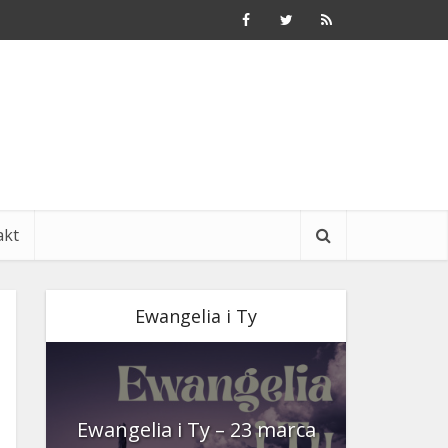
akt
Ewangelia i Ty
nia
Ewangelia i Ty – 23 marca
Ewangeli