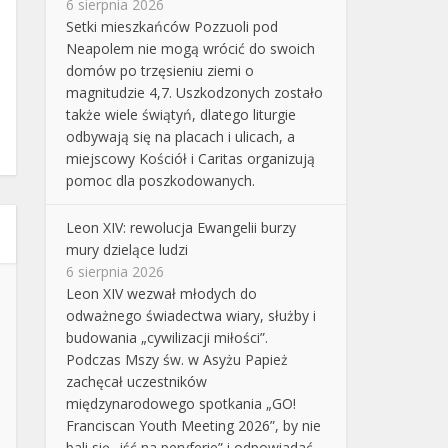
6 sierpnia 2026
Setki mieszkańców Pozzuoli pod
Neapolem nie mogą wrócić do swoich
domów po trzęsieniu ziemi o
magnitudzie 4,7. Uszkodzonych zostało
także wiele świątyń, dlatego liturgie
odbywają się na placach i ulicach, a
miejscowy Kościół i Caritas organizują
pomoc dla poszkodowanych.
Leon XIV: rewolucja Ewangelii burzy
mury dzielące ludzi
6 sierpnia 2026
Leon XIV wezwał młodych do
odważnego świadectwa wiary, służby i
budowania „cywilizacji miłości”.
Podczas Mszy św. w Asyżu Papież
zachęcał uczestników
międzynarodowego spotkania „GO!
Franciscan Youth Meeting 2026”, by nie
bali się „iść na peryferie” i odpowiadać