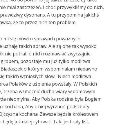
nie miał zastrzeżeń. I choć przywykliśmy do nich,
 prawdziwy dysonans. A tu przypomina jakichś
awka, że to przez nich ten problem.
no mi się mówi o sprawach poważnych
nie uznaję takich spraw. Ale są one tak wysoko
k nie potrafi o nich rozmawiać zwyczajnie.
d grobem, pozostaje mu już tylko modlitwa
f z Biadaszek o którym wspominałam niedawno
ię takich wzniosłych słów. 'Niech modlitwa
serca Polaków z uśpienia powstały. W Polskich
ele, trzeba wzmocnić ducha wiary w domowym
awda nieomylna, Aby Polska rodzina była Bogiem
a i kochana, Aby z niej wyrzucić podszepty
 Ojczyzna kochana. Zawsze będzie królestwem
będę już dalej cytować. Taki jest cały list.