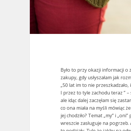
Było to przy okazji informacji o
zakupy, gdy usłyszałam jak rozm
„50 lat im to nie przeszkadzało, 
I przez to tyle zachodu teraz ” –
ale idąc dalej zaczęłam się zas
co ona miała na myśli mówiąc że 
jej chodziło? Temat „my” i „oni” 
wreszcie zasługuje na pogrzeb. Al
te podziały. Tyle że jakby na od