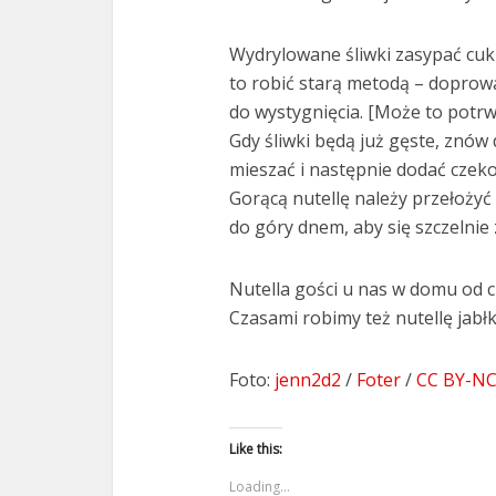
Wydrylowane śliwki zasypać cuk
to robić starą metodą – doprowa
do wystygnięcia. [Może to potrw
Gdy śliwki będą już gęste, znów
mieszać i następnie dodać czeko
Gorącą nutellę należy przełożyć 
do góry dnem, aby się szczelnie
Nutella gości u nas w domu od c
Czasami robimy też nutellę jab
Foto:
jenn2d2
/
Foter
/
CC BY-NC
Like this:
Loading...