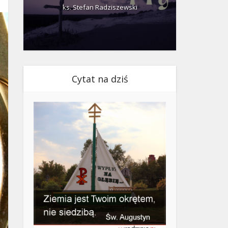
ks. Stefan Radziszewski
ks.
Cytat na dziś