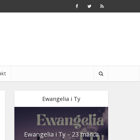
akt
Ewangelia i Ty
nia
Ewangelia i Ty – 23 marca
Ewangeli