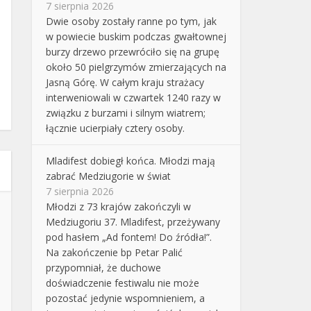
7 sierpnia 2026
Dwie osoby zostały ranne po tym, jak
w powiecie buskim podczas gwałtownej
burzy drzewo przewróciło się na grupę
około 50 pielgrzymów zmierzających na
Jasną Górę. W całym kraju strażacy
interweniowali w czwartek 1240 razy w
związku z burzami i silnym wiatrem;
łącznie ucierpiały cztery osoby.
Mladifest dobiegł końca. Młodzi mają
zabrać Medziugorie w świat
7 sierpnia 2026
Młodzi z 73 krajów zakończyli w
Medziugoriu 37. Mladifest, przeżywany
pod hasłem „Ad fontem! Do źródła!”.
Na zakończenie bp Petar Palić
przypomniał, że duchowe
doświadczenie festiwalu nie może
pozostać jedynie wspomnieniem, a