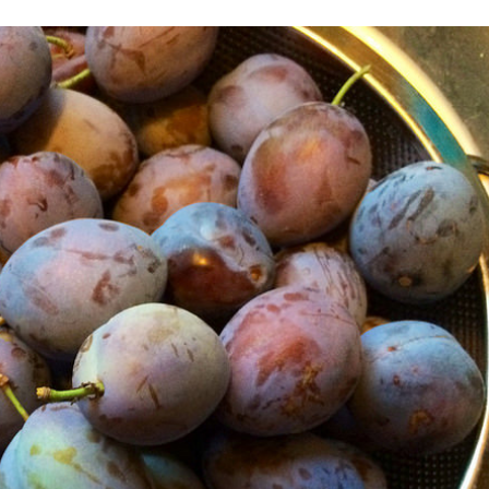
Stefan Radziszewski
ks. Stefan Radziszewski