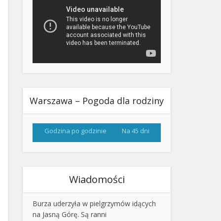
Warszawa – Pogoda dla rodziny
Godzina po godzinie
Na 45 dni
Wiadomości
Burza uderzyła w pielgrzymów idących
na Jasną Górę. Są ranni