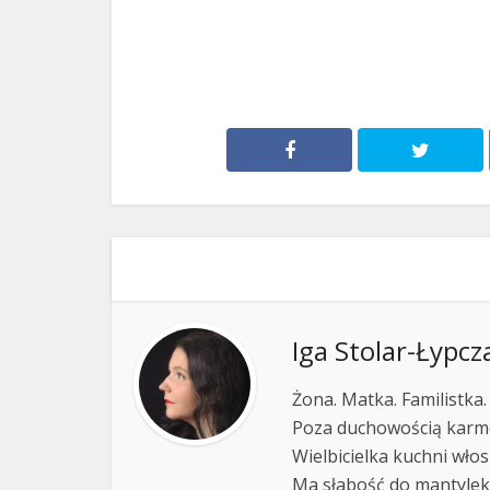
Iga Stolar-Łypcz
Żona. Matka. Familistka.
Poza duchowością karmel
Wielbicielka kuchni włos
Ma słabość do mantylek,