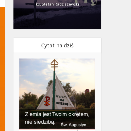
ks. Stefan Radziszewski
ks.
Cytat na dziś