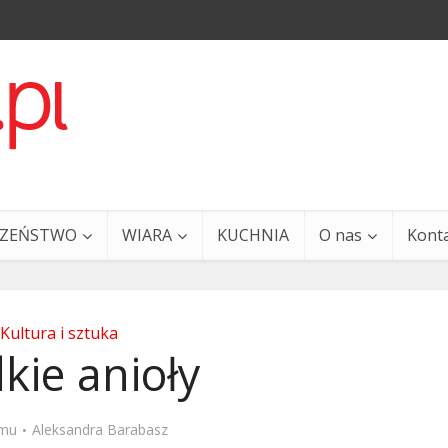
CZEŃSTWO
WIARA
KUCHNIA
O nas
Kont
Kultura i sztuka
kie anioły
a i Ty – 29 grudnia
Ewangelia i Ty – 27 grud
emu
Aleksandra Barabasz