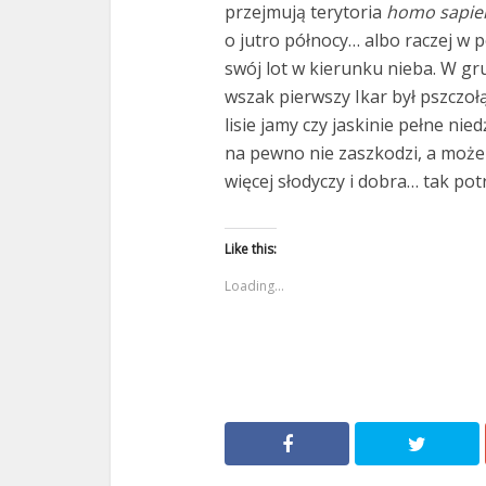
przejmują terytoria
homo sapie
o jutro północy… albo raczej w p
swój lot w kierunku nieba. W gr
wszak pierwszy Ikar był pszczołą
lisie jamy czy jaskinie pełne ni
na pewno nie zaszkodzi, a może
więcej słodyczy i dobra… tak po
Like this:
Loading...