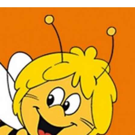
Stefan Radziszewski
ks. Stefan Radziszewski