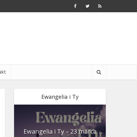
akt
Ewangelia i Ty
nia
Ewangelia i Ty – 23 marca
Ewangeli