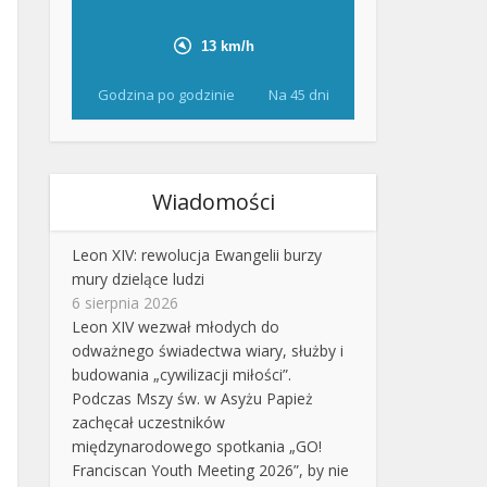
Godzina po godzinie
Na 45 dni
Wiadomości
Leon XIV: rewolucja Ewangelii burzy
mury dzielące ludzi
6 sierpnia 2026
Leon XIV wezwał młodych do
odważnego świadectwa wiary, służby i
budowania „cywilizacji miłości”.
Podczas Mszy św. w Asyżu Papież
zachęcał uczestników
międzynarodowego spotkania „GO!
Franciscan Youth Meeting 2026”, by nie