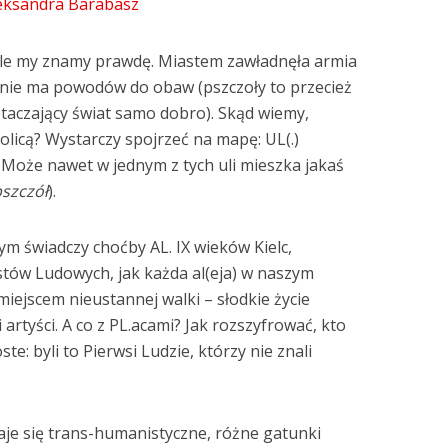
eksandra Barabasz
, ale my znamy prawdę. Miastem zawładnęła armia
 nie ma powodów do obaw (pszczoły to przecież
taczający świat samo dobro). Skąd wiemy,
olicą? Wystarczy spojrzeć na mapę: UL(.)
 Może nawet w jednym z tych uli mieszka jakaś
szczół
).
ym świadczy choćby AL. IX wieków Kielc,
stów Ludowych, jak każda al(eja) w naszym
ą miejscem nieustannej walki – słodkie życie
 artyści. A co z PL.acami? Jak rozszyfrować, kto
ste: byli to Pierwsi Ludzie, którzy nie znali
taje się trans-humanistyczne, różne gatunki