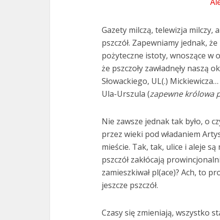
Al
Gazety milczą, telewizja milczy
pszczół. Zapewniamy jednak, że
pożyteczne istoty, wnoszące w o
że pszczoły zawładnęły naszą ok
Słowackiego, UL(.) Mickiewicza…
Ula-Urszula (
zapewne królowa p
Nie zawsze jednak tak było, o cz
przez wieki pod władaniem Arty
mieście. Tak, tak, ulice i aleje s
pszczół zakłócają prowincjonalni
zamieszkiwał pl(ace)? Ach, to pro
jeszcze pszczół.
Czasy się zmieniają, wszystko s