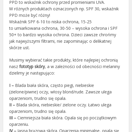
PPD to wskaźnik ochrony przed promieniami UVA.
W różnych produktach oznaczonych np. SPF 30, wskaźnik
PPD może być różny!
Wskaźnik SPF 6-10 to niska ochrona, 15-25
to umiarkowana ochrona, 30-50 – wysoka ochrona i SPF
50+ to bardzo wysoka ochrona. Dzieci zawsze chrońmy
jak najwyższymi filtrami, nie zapominając o delikatnej
skórze ust.
Musimy wybierać takie produkty, które najlepiej ochronią
nasz
fototyp skóry
, a w zależności od obecności melaniny
dzielimy je następująco:
I –
Blada biała skóra, często piegi, niebieskie
(zielone/piwne) oczy, włosy blond/rude. Zawsze ulega
oparzeniom, trudno się opala.
II –
Blada skóra, niebieskie/ zielone oczy. Łatwo ulega
oparzeniom, trudno się opala.
III –
Ciemniejsza biała skóra. Opala się po początkowym
oparzeniu.
IV –
Jasna brązowa skóra. Oparzenia minimalne, opala się