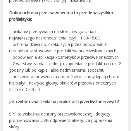
przeciwbólowych) oraz ziół (np. dziurawca).
Dobra ochrona przeciwsłoneczna to przede wszystkim
profilaktyka:
– unikanie przebywania na słońcu w godzinach
największego nasłonecznienia, czyli 11.00-15.00,
– ochrona dzieci do 3 roku życia przez odpowiednie
ubranie oraz stosowanie produktów przeciwsłonecznych,
– odpowiednia aplikacja kosmetyków przeciwsłonecznych
– 2 warstwy zamiast jednej, uzupełnianie produktu co ok. 2
godziny lub po kąpieli albo nadmiernemu spoceniu,
– noszenie odpowiednich ubrań (kolor czarny lepiej chroni
niż biały!), nakrycia głowy, okularów przeciwsłonecznych
z filtrem CE 3 i 4
Jak czytać oznaczenia na produktach przeciwsłonecznych?
SPF to wskaźnik ochrony przeciwsłonecznej i dotyczy
promieniowania UVB odpowiedzialnego za poparzenia
skóry.