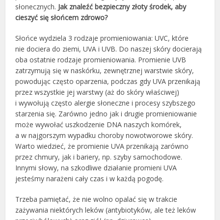
słonecznych.
Jak znaleźć bezpieczny złoty środek, aby
cieszyć się słońcem zdrowo?
Słońce wydziela 3 rodzaje promieniowania: UVC, które
nie dociera do ziemi, UVA i UVB. Do naszej skóry docierają
oba ostatnie rodzaje promieniowania. Promienie UVB
zatrzymują się w naskórku, zewnętrznej warstwie skóry,
powodując często oparzenia, podczas gdy UVA przenikają
przez wszystkie jej warstwy (aż do skóry właściwej)
i wywołują często alergie słoneczne i procesy szybszego
starzenia się. Zarówno jedno jak i drugie promieniowanie
może wywołać uszkodzenie DNA naszych komórek,
a w najgorszym wypadku choroby nowotworowe skóry.
Warto wiedzieć, że promienie UVA przenikają zarówno
przez chmury, jak i bariery, np. szyby samochodowe.
Innymi słowy, na szkodliwe działanie promieni UVA
jesteśmy narażeni cały czas i w każdą pogodę.
Trzeba pamiętać, że nie wolno opalać się w trakcie
zażywania niektórych leków (antybiotyków, ale też leków