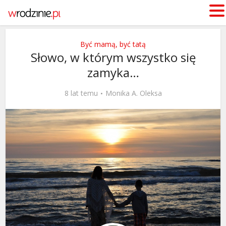
Być mamą, być tatą
Słowo, w którym wszystko się
zamyka…
8 lat temu
Monika A. Oleksa