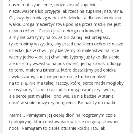
nasze matczyne serce, może zostać zupełnie
niezauważone lub przyjęte jak rzecz najzupełniej naturalna.
Ot, zwykły drobiazg w oczach dziecka, a dla nas heroiczna
walka. Droga macierzyństwa podjęta przez matkę nie jest
usłana różami. Często jest to droga na krawędzi,
a my nie patrzymy na to, że tuż za nią jest przepaść,
tylko robimy wszystko, aby przed upadkiem ochronić nasze
dziecko. Już w chwili, gdy bierzemy to maleństwo na ręce
wiemy jedno – od tej chwili nie żyjemy już tylko dla siebie,
ale dzielimy wszystko na pół, ćwierć, jedną którąś; oddając
to temu małemu istnieniu, które dostaliśmy pod opiekę.
I wybaczamy, choć niejednokrotnie trudno znaleźć
na to siłę. Nie ma takiej rzeczy, której serce matki mogłoby
nie wybaczyć. Upór i rozsądek mogą trwać przy swoim,
ale serce jest miękkie i ono wie, że nie będzie w stanie
nosić w sobie urazy czy potępienia. Bo należy do matki.
Mama… Pamiętam jej ciepłą dłoń na rozgrzanym czole
i polopirynę, którą dostawałam w takie rozgorączkowane
noce. Pamiętam to ciepłe otulanie kołdrą i to, jak