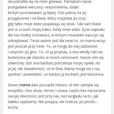
nie potrafiła się na mnie gniewać. Pamiętam nasze
przegadane wieczory i wspomnienia, dzięki
którym poznawałam ją lepiej. Dziś patrzę na jej
przygaszenie i na blask, który rozjaśnia jej oczy
gdy tylko moje dzieci pojawiają się obok. Taki sam blask
jest w oczach mojej babci, kiedy mnie widzi. Życie napisało
dla nas trudny scenariusz, w którym musiałam nauczyć się
odnajdować. Teraz ważne jest dla mnie to, że mama wciąż
jest jeszcze przy mnie. To, że mogę do niej zadzwonić
i usłyszeć jej głos. To, że ją przytulę, a ona wtedy robi się
bezbronna jak dziecko w moich ramionach. Nasze role się
odwróciły; dziś ona bardziej potrzebuje mojej opieki, niż
ja jej. Ale świadomość, że w Dniu Mamy mogę się z nią
spotkać i powiedzieć, że bardzo ją kocham; jest bezcenna.
Słowo
mama
dało początek miłości. W nim zamyka się
wszystko. Ono otula, chroni i czuwa; często bez narzucania
swojej obecności. Jest przy nas, bez względu na to, jak
daleko zajdziemy. Nie potępia, nie rozlicza. po prostu –
kocha.