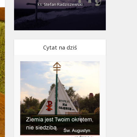
ks. Stefan Radziszewski
ks.
Cytat na dziś