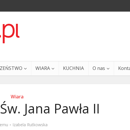
CZEŃSTWO
WIARA
KUCHNIA
O nas
Kont
Wiara
Św. Jana Pawła II
a i Ty – 29 grudnia
Ewangelia i Ty – 27 grud
 temu
Izabela Rutkowska