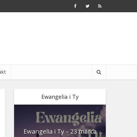
akt
Ewangelia i Ty
nia
Ewangelia i Ty – 23 marca
Ewangeli