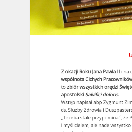
I
Z okazji Roku Jana Pawła II
i na 
wspólnota Cichych Pracowników
to
zbiór wszystkich orędzi Świę
apostolski
Salvifici doloris
.
Wstęp napisał abp Zygmunt Zim
ds. Służby Zdrowia i Duszpaste
„Trzeba stale przypominać, że P
i myślicielem, ale nade wszystko