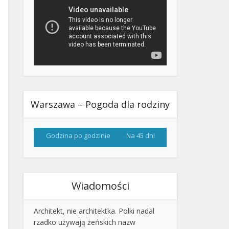
Warszawa – Pogoda dla rodziny
Godzina po godzinie
Na 45 dni
Wiadomości
Architekt, nie architektka. Polki nadal
rzadko używają żeńskich nazw