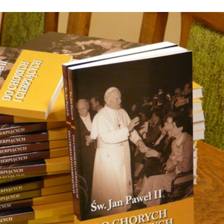
Stefan Radziszewski
ks. Stefan Radziszewski