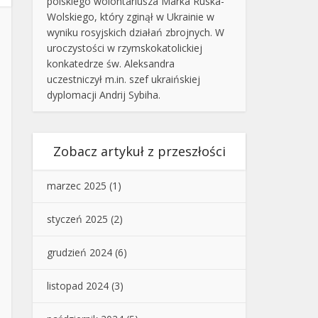
polskiego wolontariusza Marka Ruska-
Wolskiego, który zginął w Ukrainie w
wyniku rosyjskich działań zbrojnych. W
uroczystości w rzymskokatolickiej
konkatedrze św. Aleksandra
uczestniczył m.in. szef ukraińskiej
dyplomacji Andrij Sybiha.
Zobacz artykuł z przeszłości
marzec 2025
(1)
styczeń 2025
(2)
grudzień 2024
(6)
listopad 2024
(3)